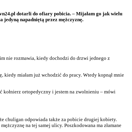
vn24.pl dotarli do ofiary pobicia. – Mijałam go jak wielu
yła jedyną napadniętą przez mężczyznę.
nikim nie rozmawia, kiedy dochodzi do drzwi jednego z
się, kiedy miałam już wchodzić do pracy. Wtedy kopnął mnie
ić kołnierz ortopedyczny i jestem na zwolnieniu – mówi
że chuligan odpowiada także za pobicie drugiej kobiety.
ez mężczyznę na tej samej ulicy. Poszkodowana ma złamane