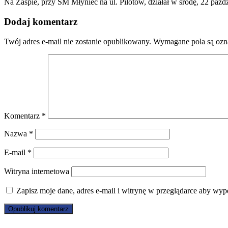
Na Zaspie, przy SM Młyniec na ul. Pilotów, działał w środę, 22 paźd
Dodaj komentarz
Twój adres e-mail nie zostanie opublikowany.
Wymagane pola są oz
Komentarz
*
Nazwa
*
E-mail
*
Witryna internetowa
Zapisz moje dane, adres e-mail i witrynę w przeglądarce aby wyp