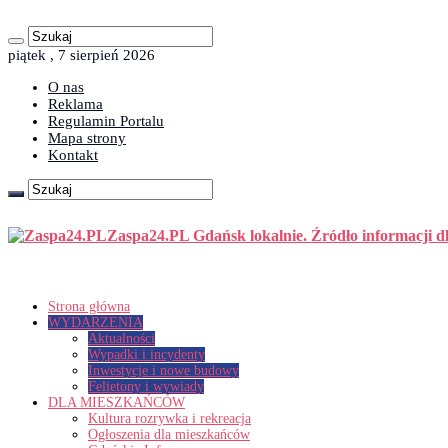
piątek , 7 sierpień 2026
O nas
Reklama
Regulamin Portalu
Mapa strony
Kontakt
Zaspa24.PL Gdańsk lokalnie. Źródło informacji d
Strona główna
WYDARZENIA
Aktualności
Wypadki i incydenty
Inwestycje i nowe budowy
Felietony i wywiady
DLA MIESZKAŃCÓW
Kultura rozrywka i rekreacja
Ogłoszenia dla mieszkańców