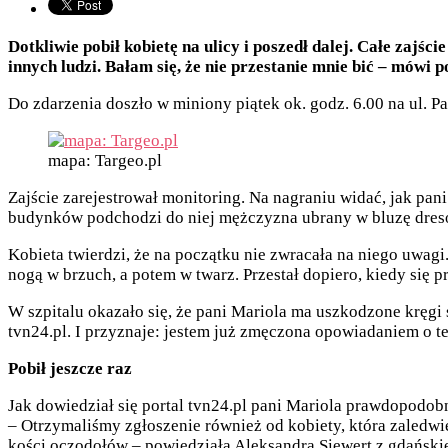
Dotkliwie pobił kobietę na ulicy i poszedł dalej. Całe zajś
innych ludzi. Bałam się, że nie przestanie mnie bić – mówi
Do zdarzenia doszło w miniony piątek ok. godz. 6.00 na ul. 
mapa: Targeo.pl
Zajście zarejestrował monitoring. Na nagraniu widać, jak pani
budynków podchodzi do niej mężczyzna ubrany w bluzę dres
Kobieta twierdzi, że na początku nie zwracała na niego uwagi
nogą w brzuch, a potem w twarz. Przestał dopiero, kiedy się p
W szpitalu okazało się, że pani Mariola ma uszkodzone kręgi 
tvn24.pl. I przyznaje: jestem już zmęczona opowiadaniem o tej
Pobił jeszcze raz
Jak dowiedział się portal tvn24.pl pani Mariola prawdopodobn
– Otrzymaliśmy zgłoszenie również od kobiety, która zaledw
kości oczodołów – powiedziała Aleksandra Siewert z gdańskiej