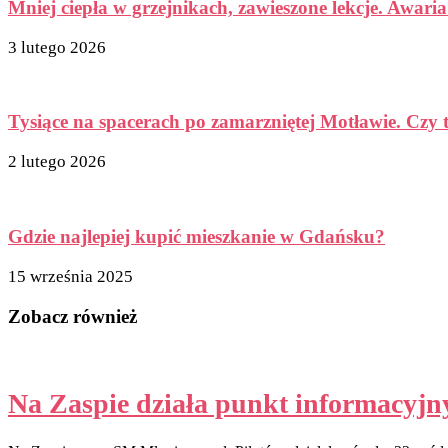
Mniej ciepła w grzejnikach, zawieszone lekcje. Awaria
3 lutego 2026
Tysiące na spacerach po zamarzniętej Motławie. Czy 
2 lutego 2026
Gdzie najlepiej kupić mieszkanie w Gdańsku?
15 września 2025
Zobacz również
Na Zaspie działa punkt informacyjny