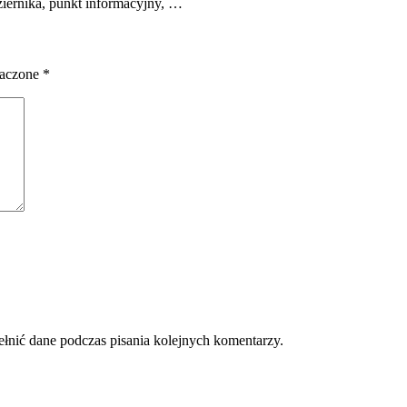
ziernika, punkt informacyjny, …
naczone
*
ełnić dane podczas pisania kolejnych komentarzy.