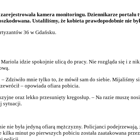
cie zarejestrowała kamera monitoringu. Dziennikarze portalu t
 poszkodowana. Ustaliliśmy, że kobieta prawdopodobnie nie b
Partyzantów 36 w Gdańsku.
 Mariola idzie spokojnie ulicą do pracy. Nie rozgląda się i z 
ową.
. – Zdziwiło mnie tylko to, że mówił sam do siebie. Mijaliśmy 
rzewrócił – opowiada ofiara pobicia.
szyjne oraz lekko przesunięty kręgosłup. – Na razie muszę nos
 sytuacji.
ie nie była jedyną ofiarą mężczyzny. Policjanci podejrzewają, 
ie kilka minut po pierwszych pobiciu została zaatakowana prz
 policji.