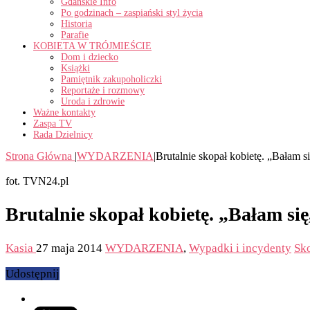
Gdańskie Info
Po godzinach – zaspiański styl życia
Historia
Parafie
KOBIETA W TRÓJMIEŚCIE
Dom i dziecko
Książki
Pamiętnik zakupoholiczki
Reportaże i rozmowy
Uroda i zdrowie
Ważne kontakty
Zaspa TV
Rada Dzielnicy
Strona Główna
|
WYDARZENIA
|
Brutalnie skopał kobietę. „Bałam si
fot. TVN24.pl
Brutalnie skopał kobietę. „Bałam się,
Kasia
27 maja 2014
WYDARZENIA
,
Wypadki i incydenty
Sk
Udostępnij