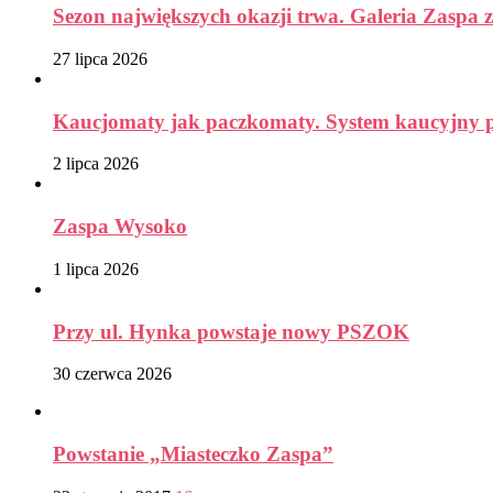
Sezon największych okazji trwa. Galeria Zaspa z
27 lipca 2026
Kaucjomaty jak paczkomaty. System kaucyjny prz
2 lipca 2026
Zaspa Wysoko
1 lipca 2026
Przy ul. Hynka powstaje nowy PSZOK
30 czerwca 2026
Powstanie „Miasteczko Zaspa”