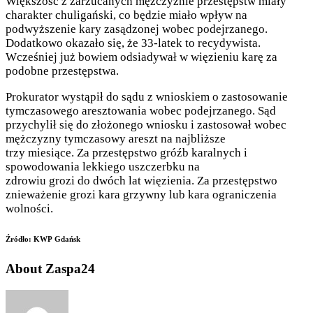
Większość z zarzucanych mężczyźnie przestępstw miały
charakter chuligański, co będzie miało wpływ na
podwyższenie kary zasądzonej wobec podejrzanego.
Dodatkowo okazało się, że 33-latek to recydywista.
Wcześniej już bowiem odsiadywał w więzieniu karę za
podobne przestępstwa.
Prokurator wystąpił do sądu z wnioskiem o zastosowanie
tymczasowego aresztowania wobec podejrzanego. Sąd
przychylił się do złożonego wniosku i zastosował wobec
mężczyzny tymczasowy areszt na najbliższe
trzy miesiące. Za przestępstwo gróźb karalnych i
spowodowania lekkiego uszczerbku na
zdrowiu grozi do dwóch lat więzienia. Za przestępstwo
znieważenie grozi kara grzywny lub kara ograniczenia
wolności.
Źródło: KWP Gdańsk
About Zaspa24