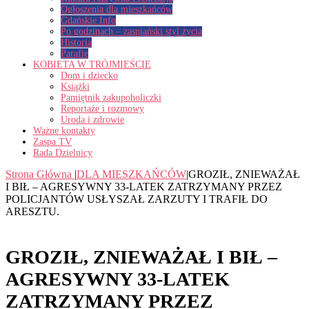
Ogłoszenia dla mieszkańców
Gdańskie Info
Po godzinach – zaspiański styl życia
Historia
Parafie
KOBIETA W TRÓJMIEŚCIE
Dom i dziecko
Książki
Pamiętnik zakupoholiczki
Reportaże i rozmowy
Uroda i zdrowie
Ważne kontakty
Zaspa TV
Rada Dzielnicy
Strona Główna
|
DLA MIESZKAŃCÓW
|
GROZIŁ, ZNIEWAŻAŁ
I BIŁ – AGRESYWNY 33-LATEK ZATRZYMANY PRZEZ
POLICJANTÓW USŁYSZAŁ ZARZUTY I TRAFIŁ DO
ARESZTU.
GROZIŁ, ZNIEWAŻAŁ I BIŁ –
AGRESYWNY 33-LATEK
ZATRZYMANY PRZEZ