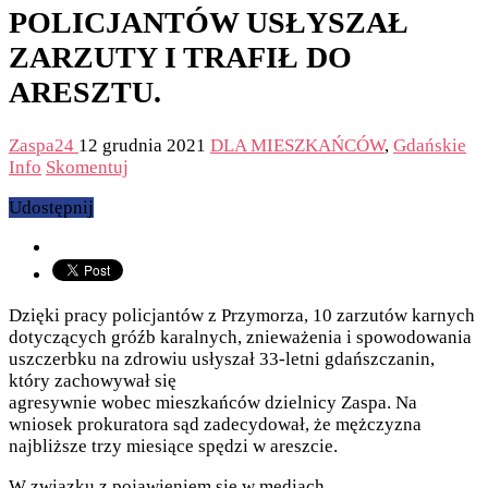
POLICJANTÓW USŁYSZAŁ
ZARZUTY I TRAFIŁ DO
ARESZTU.
Zaspa24
12 grudnia 2021
DLA MIESZKAŃCÓW
,
Gdańskie
Info
Skomentuj
Udostępnij
Dzięki pracy policjantów z Przymorza, 10 zarzutów karnych
dotyczących gróźb karalnych, znieważenia i spowodowania
uszczerbku na zdrowiu usłyszał 33-letni gdańszczanin,
który zachowywał się
agresywnie wobec mieszkańców dzielnicy Zaspa. Na
wniosek prokuratora sąd zadecydował, że mężczyzna
najbliższe trzy miesiące spędzi w areszcie.
W związku z pojawieniem się w mediach