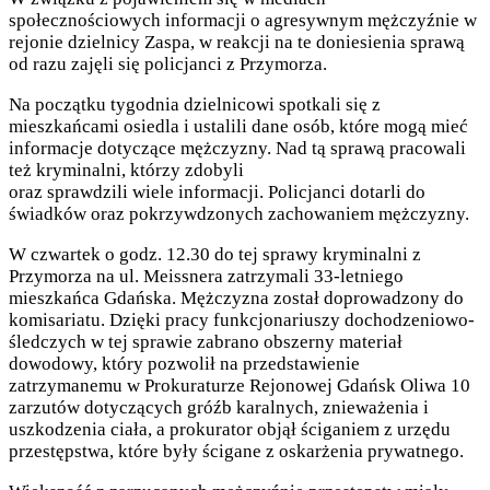
społecznościowych informacji o agresywnym mężczyźnie w
rejonie dzielnicy Zaspa, w reakcji na te doniesienia sprawą
od razu zajęli się policjanci z Przymorza.
Na początku tygodnia dzielnicowi spotkali się z
mieszkańcami osiedla i ustalili dane osób, które mogą mieć
informacje dotyczące mężczyzny. Nad tą sprawą pracowali
też kryminalni, którzy zdobyli
oraz sprawdzili wiele informacji. Policjanci dotarli do
świadków oraz pokrzywdzonych zachowaniem mężczyzny.
W czwartek o godz. 12.30 do tej sprawy kryminalni z
Przymorza na ul. Meissnera zatrzymali 33-letniego
mieszkańca Gdańska. Mężczyzna został doprowadzony do
komisariatu. Dzięki pracy funkcjonariuszy dochodzeniowo-
śledczych w tej sprawie zabrano obszerny materiał
dowodowy, który pozwolił na przedstawienie
zatrzymanemu w Prokuraturze Rejonowej Gdańsk Oliwa 10
zarzutów dotyczących gróźb karalnych, znieważenia i
uszkodzenia ciała, a prokurator objął ściganiem z urzędu
przestępstwa, które były ścigane z oskarżenia prywatnego.