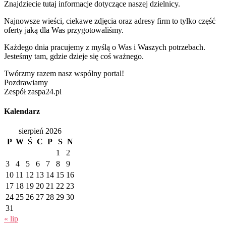
Znajdziecie tutaj informacje dotyczące naszej dzielnicy.
Najnowsze wieści, ciekawe zdjęcia oraz adresy firm to tylko część
oferty jaką dla Was przygotowaliśmy.
Każdego dnia pracujemy z myślą o Was i Waszych potrzebach.
Jesteśmy tam, gdzie dzieje się coś ważnego.
Twórzmy razem nasz wspólny portal!
Pozdrawiamy
Zespół zaspa24.pl
Kalendarz
sierpień 2026
P
W
Ś
C
P
S
N
1
2
3
4
5
6
7
8
9
10
11
12
13
14
15
16
17
18
19
20
21
22
23
24
25
26
27
28
29
30
31
« lip