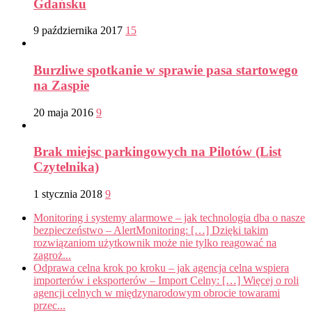
Gdańsku
9 października 2017
15
Burzliwe spotkanie w sprawie pasa startowego
na Zaspie
20 maja 2016
9
Brak miejsc parkingowych na Pilotów (List
Czytelnika)
1 stycznia 2018
9
Monitoring i systemy alarmowe – jak technologia dba o nasze
bezpieczeństwo – AlertMonitoring: […] Dzięki takim
rozwiązaniom użytkownik może nie tylko reagować na
zagroż...
Odprawa celna krok po kroku – jak agencja celna wspiera
importerów i eksporterów – Import Celny: […] Więcej o roli
agencji celnych w międzynarodowym obrocie towarami
przec...