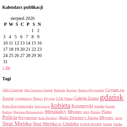
Kalendarz publikacji
sierpień 2026
P
W
Ś
C
P
S
N
1
2
3
4
5
6
7
8
9
10
11
12
13
14
15
16
17
18
19
20
21
22
23
24
25
26
27
28
29
30
31
« lip
Tagi
Czytam na
Alfa Centrum
Alfa Centrum Gdańsk
Bielenda
Brzeźno
Budżet Obywatelski
gdańsk
Galeria Zaspa
Zaspie
Dzieci
Fryzjer
GAK Plama
czytelnictwo
kobieta
Kosmetyki
Ilona Krzyżanowska
Interwencja
książka
Książki
Mieszkańcy
Młyniec
Plama
pies
Kultura
Marzena Hermanowicz
Pilotów
Policja
Przymorze
Rada Dzielnicy Zaspa Młyniec
sport
Rada Dzielnicy
Straz Miejska
Straż Miejska w Gdańsku
Szkoła
Sztuka
SUPER-PHARM