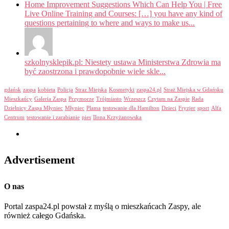
Home Improvement Suggestions Which Can Help You | Free
Live Online Training and Courses: […] you have any kind of
questions pertaining to where and ways to make us...
szkolnysklepik.pl: Niestety ustawa Ministerstwa Zdrowia ma
być zaostrzona i prawdopobnie wiele skle...
gdańsk
zaspa
kobieta
Policja
Straz Miejska
Kosmetyki
zaspa24.pl
Straż Miejska w Gdańsku
Mieszkańcy
Galeria Zaspa
Przymorze
Trójmiasto
Wrzeszcz
Czytam na Zaspie
Rada
Dzielnicy Zaspa Młyniec
Młyniec
Plama
testowanie dla Hamilton
Dzieci
Fryzjer
sport
Alfa
Centrum
testowanie i zarabianie
pies
Ilona Krzyżanowska
Advertisement
O nas
Portal zaspa24.pl powstał z myślą o mieszkańcach Zaspy, ale
również całego Gdańska.