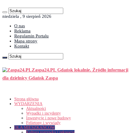
niedziela , 9 sierpień 2026
O nas
Reklama
Regulamin Portalu
Mapa strony
Kontakt
Zaspa24.PL Gdańsk lokalnie. Źródło informacji
dla dzielnicy Gdańsk Zaspa
Strona główna
WYDARZENIA
Aktualności
Wypadki i incydenty
Inwestycje i nowe budowy
Felietony i wywiady
DLA MIESZKAŃCÓW
Kultura rozrywka i rekreacja