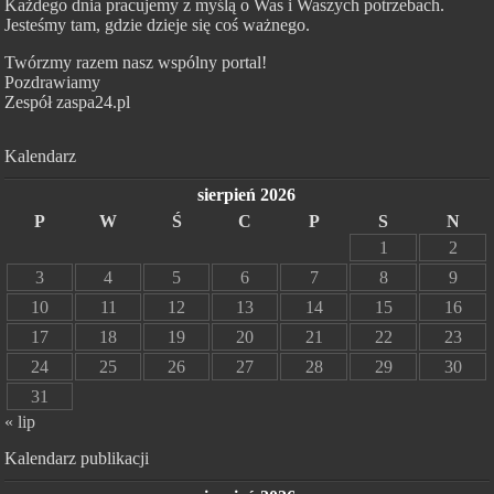
Każdego dnia pracujemy z myślą o Was i Waszych potrzebach.
Jesteśmy tam, gdzie dzieje się coś ważnego.
Twórzmy razem nasz wspólny portal!
Pozdrawiamy
Zespół zaspa24.pl
Kalendarz
sierpień 2026
P
W
Ś
C
P
S
N
1
2
3
4
5
6
7
8
9
10
11
12
13
14
15
16
17
18
19
20
21
22
23
24
25
26
27
28
29
30
31
« lip
Kalendarz publikacji