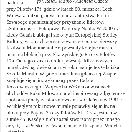
fot. Rafa3 Malko / Agencja Gazeta
na bloku
przy Pilotów 17f, gdzie w latach 80. mieszkał Lech
Wałęsa z rodziną, powstał mural autorstwa Piotra
Szwabego upamiętniający przyznanie liderowi
„Solidarności” Pokojowej Nagrody Nobla. W 2009 r.,
kiedy Gdańsk ubiegał się o tytuł Europejskiej Stolicy
Kultury, w ramach zorganizowanego po raz pierwszy
festiwalu Monumental Art powstały kolejne murale,
m.in. na blokach przy Skarżyńskiego 8a czy Pilotów
12a. Od tego czasu co roku powstaje kilka nowych
murali. Jedną, dwie ściany w roku maluje też Gdańska
Szkoła Muralu. W galerii murali na gdańskiej Zaspie
znajduje się m.in. wykonany przez Rafała
Roskowińskiego i Wojciecha Woźniaka w ramach
obchodów Roku Miłosza mural inspirowany zdjęciem ze
spotkania poety ze stoczniowcami w Gdańsku w 1981 r.
W ubiegłym roku nowe murale pojawiły się m.in. na
bloku przy Bajana 7a czy Pilotów 6f. Teraz jest ich w
sumie 45. Każdy z nich został stworzony przez innego
artystę – z Polski i ze świata, m.in. z Hiszpanii, Włoch i