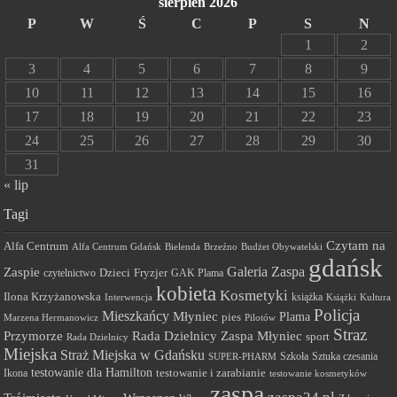
sierpień 2026
P
W
Ś
C
P
S
N
1
2
3
4
5
6
7
8
9
10
11
12
13
14
15
16
17
18
19
20
21
22
23
24
25
26
27
28
29
30
31
« lip
Tagi
Czytam na
Alfa Centrum
Alfa Centrum Gdańsk
Bielenda
Brzeźno
Budżet Obywatelski
gdańsk
Galeria Zaspa
Zaspie
Dzieci
Fryzjer
GAK Plama
czytelnictwo
kobieta
Kosmetyki
Ilona Krzyżanowska
Interwencja
książka
Książki
Kultura
Policja
Mieszkańcy
Młyniec
Plama
pies
Marzena Hermanowicz
Pilotów
Straz
Przymorze
Rada Dzielnicy Zaspa Młyniec
sport
Rada Dzielnicy
Miejska
Straż Miejska w Gdańsku
Szkoła
Sztuka czesania
SUPER-PHARM
testowanie dla Hamilton
Ikona
testowanie i zarabianie
testowanie kosmetyków
zaspa