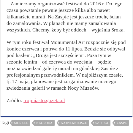
– Zamierzamy organizować festiwal do 2016 r. Do tego
czasu powstanie pewnie jeszcze kilka albo nawet
kilkanaście murali. Na Zaspie jest jeszcze trochę ścian
do zamalowania. W planach nie mamy zamalowania
wszystkich. Chcemy, żeby był oddech – wyjaśnia Sroka.
W tym roku festiwal Monumental Art rozpocznie się pod
koniec czerwca i potrwa do 11 lipca. Będzie się odbywał
pod hasłem: „Droga jest szczęściem”. Poza tym w
sezonie letnim – od czerwca do września – będzie
można zwiedzać galerię murali na gdańskiej Zaspie z
profesjonalnym przewodnikiem. W najbliższym czasie,
tj. 17 maja, planowane jest zorganizowanie nocnego
zwiedzania galerii w ramach Nocy Muzeów.
Źródło:
trojmiasto.gazeta.pl
Tagi
MURALE
NAGRODA
NAJPIĘKNIEJSZE
SZTUKA
ZASPA