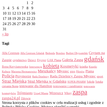
1
2
3
4
5
6
7
8
9
10
11
12
13
14
15
16
17
18
19
20
21
22
23
24
25
26
27
28
29
30
31
« lip
Tagi
Czytam na
Alfa Centrum
Alfa Centrum Gdańsk
Bielenda
Brzeźno
Budżet Obywatelski
gdańsk
Galeria Zaspa
Zaspie
Dzieci
Fryzjer
GAK Plama
czytelnictwo
kobieta
Kosmetyki
Ilona Krzyżanowska
Interwencja
książka
Książki
Mieszkańcy
Młyniec
Plama
pies
Kultura
Marzena Hermanowicz
Pilotów
Policja
Przymorze
Rada Dzielnicy Zaspa Młyniec
sport
Rada Dzielnicy
Straz Miejska
Straż Miejska w Gdańsku
Szkoła
Sztuka
SUPER-PHARM
testowanie dla Hamilton
czesania Ikona
testowanie i zarabianie
testowanie
zaspa
Trójmiasto
Wrzeszcz
Włosy
kosmetyków
Urząd Miasta
zaspa24.pl
Zdrowie
Strona korzysta z plików cookies w celu realizacji usług i zgodnie z
Polityką Plików Cookies. Możesz określić warunki