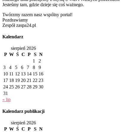
Jesteśmy tam, gdzie dzieje się coś ważnego.
Twórzmy razem nasz wspólny portal!
Pozdrawiamy
Zespół zaspa24.pl
Kalendarz
sierpień 2026
P
W
Ś
C
P
S
N
1
2
3
4
5
6
7
8
9
10
11
12
13
14
15
16
17
18
19
20
21
22
23
24
25
26
27
28
29
30
31
« lip
Kalendarz publikacji
sierpień 2026
P
W
Ś
C
P
S
N