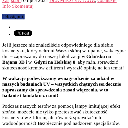
Zaspa24
10 lipca 2021
DLA MIESZKAŃCÓW
,
Gdańskie
Info
Skomentuj
Udostępnij
Jeśli jeszcze nie znaleźliście odpowiedniego dla siebie
kosmetyku, który ochroni Waszą skórą w upalne, wakacyjne
dni – zapraszamy do naszej lokalizacji w
Gdańsku na
Bajana 3D
i w
Gdyni na Helskiej 8
, aby m.in. sprawdzić
skuteczność kremów z filtrem i wyrazić opinię na ich temat!
W wakacje podwyższamy wynagrodzenie za udział w
naszych badaniach UV – wszystkich chętnych serdecznie
zapraszamy do sprawdzenia zasad włączenia, w to
badanie i kontaktu z nami!
Podczas naszych testów za pomocą lampy imitującej efekt
słońca, możecie nie tylko przetestować skuteczność
kosmetyków z filtrem, ale również sprawdzić ich
wodoodporność! Bezpiecznie pod nadzorem specjalistów.