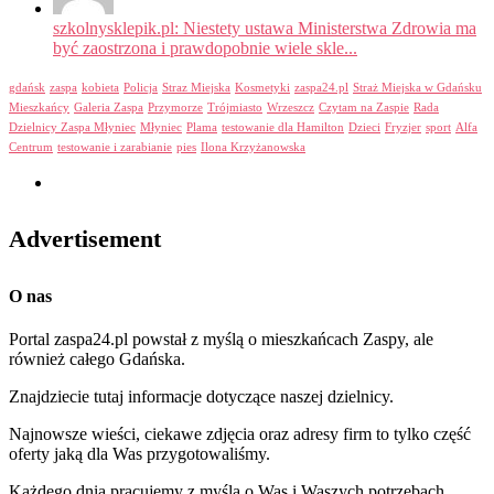
szkolnysklepik.pl: Niestety ustawa Ministerstwa Zdrowia ma
być zaostrzona i prawdopobnie wiele skle...
gdańsk
zaspa
kobieta
Policja
Straz Miejska
Kosmetyki
zaspa24.pl
Straż Miejska w Gdańsku
Mieszkańcy
Galeria Zaspa
Przymorze
Trójmiasto
Wrzeszcz
Czytam na Zaspie
Rada
Dzielnicy Zaspa Młyniec
Młyniec
Plama
testowanie dla Hamilton
Dzieci
Fryzjer
sport
Alfa
Centrum
testowanie i zarabianie
pies
Ilona Krzyżanowska
Advertisement
O nas
Portal zaspa24.pl powstał z myślą o mieszkańcach Zaspy, ale
również całego Gdańska.
Znajdziecie tutaj informacje dotyczące naszej dzielnicy.
Najnowsze wieści, ciekawe zdjęcia oraz adresy firm to tylko część
oferty jaką dla Was przygotowaliśmy.
Każdego dnia pracujemy z myślą o Was i Waszych potrzebach.