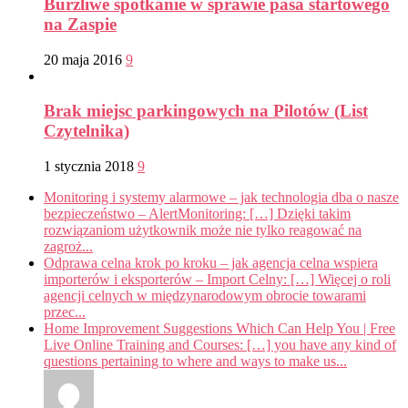
Burzliwe spotkanie w sprawie pasa startowego
na Zaspie
20 maja 2016
9
Brak miejsc parkingowych na Pilotów (List
Czytelnika)
1 stycznia 2018
9
Monitoring i systemy alarmowe – jak technologia dba o nasze
bezpieczeństwo – AlertMonitoring: […] Dzięki takim
rozwiązaniom użytkownik może nie tylko reagować na
zagroż...
Odprawa celna krok po kroku – jak agencja celna wspiera
importerów i eksporterów – Import Celny: […] Więcej o roli
agencji celnych w międzynarodowym obrocie towarami
przec...
Home Improvement Suggestions Which Can Help You | Free
Live Online Training and Courses: […] you have any kind of
questions pertaining to where and ways to make us...