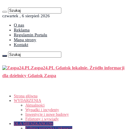
czwartek , 6 sierpień 2026
O nas
Reklama
Regulamin Portalu
Mapa strony
Kontakt
Zaspa24.PL Gdańsk lokalnie. Źródło informacji
dla dzielnicy Gdańsk Zaspa
Strona główna
WYDARZENIA
Aktualności
Wypadki i incydenty
Inwestycje i nowe budowy
Felietony i wywiady
DLA MIESZKAŃCÓW
Kultura rozrywka i rekreacja