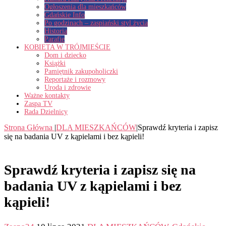
Ogłoszenia dla mieszkańców
Gdańskie Info
Po godzinach – zaspiański styl życia
Historia
Parafie
KOBIETA W TRÓJMIEŚCIE
Dom i dziecko
Książki
Pamiętnik zakupoholiczki
Reportaże i rozmowy
Uroda i zdrowie
Ważne kontakty
Zaspa TV
Rada Dzielnicy
Strona Główna
|
DLA MIESZKAŃCÓW
|
Sprawdź kryteria i zapisz
się na badania UV z kąpielami i bez kąpieli!
Sprawdź kryteria i zapisz się na
badania UV z kąpielami i bez
kąpieli!