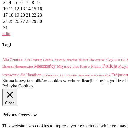
3
4
5
6
7
8
9
10
11
12
13
14
15
16
17
18
19
20
21
22
23
24
25
26
27
28
29
30
31
« lip
Tagi
Czytam na 
Alfa Centrum
Alfa Centrum Gdańsk
Bielenda
Brzeźno
Budżet Obywatelski
Policja
Mieszkańcy
Przy
Młyniec
Plama
pies
Marzena Hermanowicz
Pilotów
Trójmias
testowanie dla Hamilton
testowanie i zarabianie
testowanie kosmetyków
Strona korzysta z plików cookies w celu realizacji usług i zgodnie 
Polityka Cookies
Close
Privacy Overview
This website uses cookies to improve your experience while you navigat