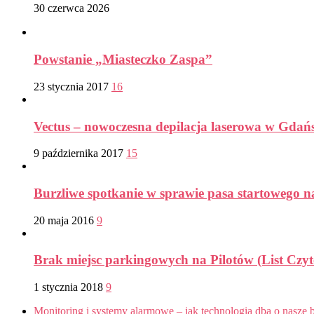
30 czerwca 2026
Powstanie „Miasteczko Zaspa”
23 stycznia 2017
16
Vectus – nowoczesna depilacja laserowa w Gdań
9 października 2017
15
Burzliwe spotkanie w sprawie pasa startowego n
20 maja 2016
9
Brak miejsc parkingowych na Pilotów (List Czyt
1 stycznia 2018
9
Monitoring i systemy alarmowe – jak technologia dba o nasze