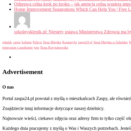
Odprawa celna krok po kroku – jak agencja celna wspiera impo
Home Improvement Suggestions Which Can Help You | Free Live
szkolnysklepik.pl: Niestety ustawa Ministerstwa Zdrowia ma by
gdańsk
zaspa
kobieta
Policja
Straz Miejska
Kosmetyki
zaspa24.pl
Straż Miejska w Gdańsku
M
testowanie i zarabianie
pies
Ilona Krzyżanowska
Advertisement
O nas
Portal zaspa24.pl powstał z myślą o mieszkańcach Zaspy, ale równie
Znajdziecie tutaj informacje dotyczące naszej dzielnicy.
Najnowsze wieści, ciekawe zdjęcia oraz adresy firm to tylko część of
Każdego dnia pracujemy z myślą o Was i Waszych potrzebach. Jesteśm