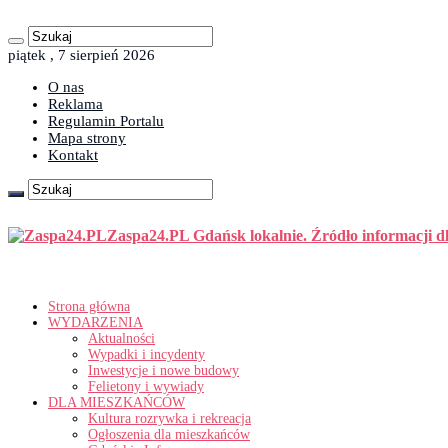
piątek , 7 sierpień 2026
O nas
Reklama
Regulamin Portalu
Mapa strony
Kontakt
Zaspa24.PL Gdańsk lokalnie. Źródło informacji d
Strona główna
WYDARZENIA
Aktualności
Wypadki i incydenty
Inwestycje i nowe budowy
Felietony i wywiady
DLA MIESZKAŃCÓW
Kultura rozrywka i rekreacja
Ogłoszenia dla mieszkańców