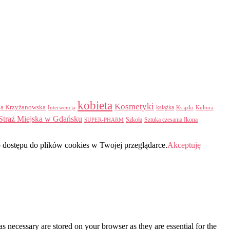
kobieta
Kosmetyki
na Krzyżanowska
Interwencja
książka
Książki
Kultura
Straż Miejska w Gdańsku
Szkoła
Sztuka czesania Ikona
SUPER-PHARM
b dostępu do plików cookies w Twojej przeglądarce.
Akceptuję
s necessary are stored on your browser as they are essential for the