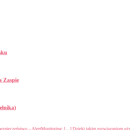
sku
a Zaspie
elnika)
 bezpieczeństwo – AlertMonitoring: […] Dzięki takim rozwiązaniom uż