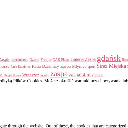
gdańsk
Galeria Zaspa
Zaspie
Dzieci
Fryzjer
GAK Plama
Ilo
czytelnictwo
Straz Miejska
morze
Rada Dzielnicy Zaspa Młyniec
sport
Rada Dzielnicy
zaspa
zaspa24.pl
to
Wrzeszcz
Włosy
Urząd Miasta
Zdrowie
z Polityką Plików Cookies. Możesz określić warunki przechowywania lu
e through the website. Out of these, the cookies that are categorized a