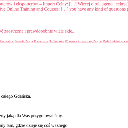
rterów i eksporterów – Import Celny: […] Więcej o roli agencji celn
 Online Training and Courses: […] you have any kind of questions pe
ć zaostrzona i prawdopobnie wiele skle...
ieszkańcy
Galeria Zaspa
Przymorze
Trójmiasto
Wrzeszcz
Czytam na Zaspie
Rada Dzielnicy Za
ż całego Gdańska.
erty jaką dla Was przygotowaliśmy.
y tam, gdzie dzieje się coś ważnego.