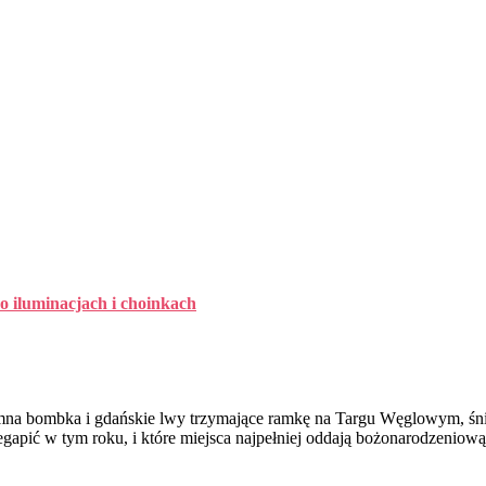
o iluminacjach i choinkach
mna bombka i gdańskie lwy trzymające ramkę na Targu Węglowym, śni
rzegapić w tym roku, i które miejsca najpełniej oddają bożonarodzenio