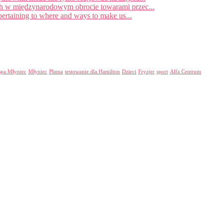
ych w międzynarodowym obrocie towarami przec...
rtaining to where and ways to make us...
spa Młyniec
Młyniec
Plama
testowanie dla Hamilton
Dzieci
Fryzjer
sport
Alfa Centrum