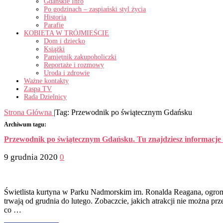
Gdańskie Info
Po godzinach – zaspiański styl życia
Historia
Parafie
KOBIETA W TRÓJMIEŚCIE
Dom i dziecko
Książki
Pamiętnik zakupoholiczki
Reportaże i rozmowy
Uroda i zdrowie
Ważne kontakty
Zaspa TV
Rada Dzielnicy
Strona Główna
|
Tag:
Przewodnik po świątecznym Gdańsku
Archiwum tagu:
Przewodnik po świątecznym Gdańsku. Tu znajdziesz informacje 
9 grudnia 2020
0
Świetlista kurtyna w Parku Nadmorskim im. Ronalda Reagana, ogro
trwają od grudnia do lutego. Zobaczcie, jakich atrakcji nie można p
co …