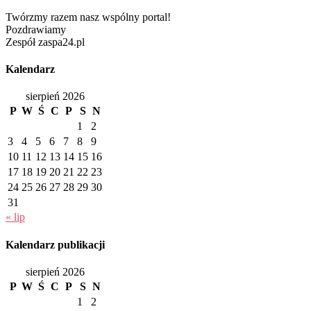
Twórzmy razem nasz wspólny portal!
Pozdrawiamy
Zespół zaspa24.pl
Kalendarz
sierpień 2026
P
W
Ś
C
P
S
N
1
2
3
4
5
6
7
8
9
10
11
12
13
14
15
16
17
18
19
20
21
22
23
24
25
26
27
28
29
30
31
« lip
Kalendarz publikacji
sierpień 2026
P
W
Ś
C
P
S
N
1
2