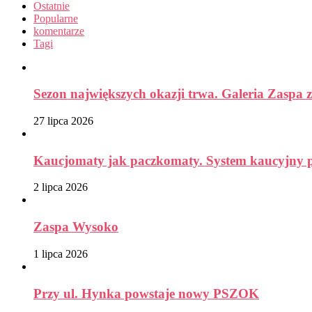
Ostatnie
Popularne
komentarze
Tagi
Sezon największych okazji trwa. Galeria Zaspa z
27 lipca 2026
Kaucjomaty jak paczkomaty. System kaucyjny prz
2 lipca 2026
Zaspa Wysoko
1 lipca 2026
Przy ul. Hynka powstaje nowy PSZOK