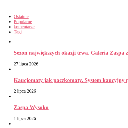
Ostatnie
Popularne
komentarze
Tagi
Sezon największych okazji trwa. Galeria Zaspa z
27 lipca 2026
Kaucjomaty jak paczkomaty. System kaucyjny prz
2 lipca 2026
Zaspa Wysoko
1 lipca 2026