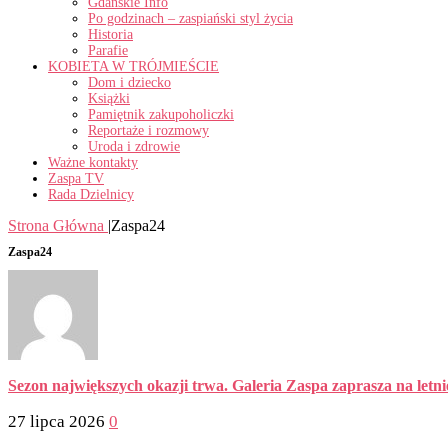
Gdańskie Info
Po godzinach – zaspiański styl życia
Historia
Parafie
KOBIETA W TRÓJMIEŚCIE
Dom i dziecko
Książki
Pamiętnik zakupoholiczki
Reportaże i rozmowy
Uroda i zdrowie
Ważne kontakty
Zaspa TV
Rada Dzielnicy
Strona Główna
|
Zaspa24
Zaspa24
Sezon największych okazji trwa. Galeria Zaspa zaprasza na letn
27 lipca 2026
0