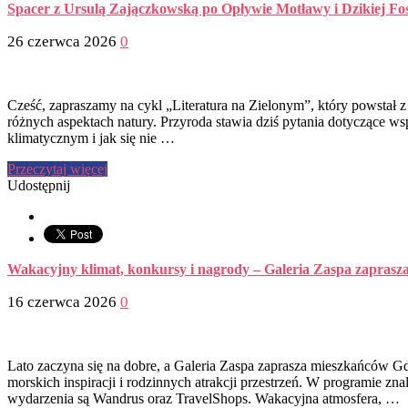
Spacer z Ursulą Zajączkowską po Opływie Motławy i Dzikiej Fos
26 czerwca 2026
0
Cześć, zapraszamy na cykl „Literatura na Zielonym”, który powstał z
różnych aspektach natury. Przyroda stawia dziś pytania dotyczące wsp
klimatycznym i jak się nie …
Przeczytaj więcej
Udostępnij
Wakacyjny klimat, konkursy i nagrody – Galeria Zaspa zaprasza 
16 czerwca 2026
0
Lato zaczyna się na dobre, a Galeria Zaspa zaprasza mieszkańców 
morskich inspiracji i rodzinnych atrakcji przestrzeń. W programie z
wydarzenia są Wandrus oraz TravelShops. Wakacyjna atmosfera, …