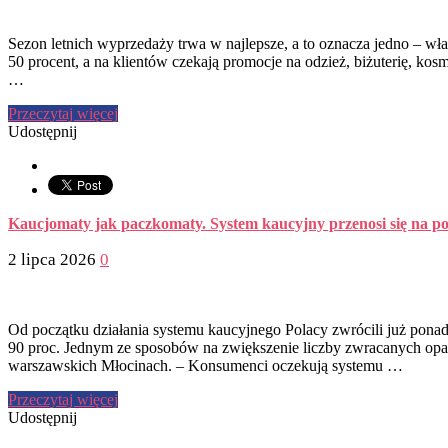
Sezon letnich wyprzedaży trwa w najlepsze, a to oznacza jedno – wła
50 procent, a na klientów czekają promocje na odzież, biżuterię, kos
…
Przeczytaj więcej
Udostępnij
Kaucjomaty jak paczkomaty. System kaucyjny przenosi się na pol
2 lipca 2026
0
Od początku działania systemu kaucyjnego Polacy zwrócili już pona
90 proc. Jednym ze sposobów na zwiększenie liczby zwracanych opak
warszawskich Młocinach. – Konsumenci oczekują systemu …
Przeczytaj więcej
Udostępnij