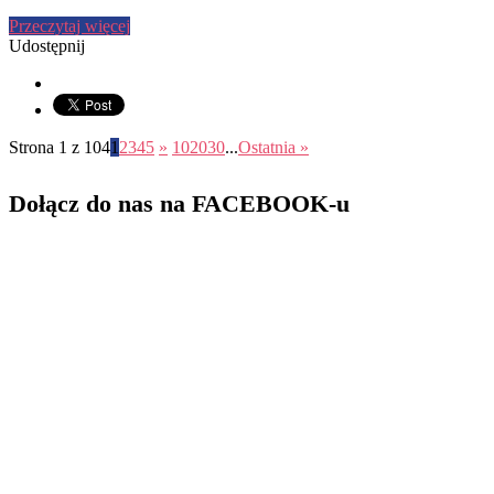
Przeczytaj więcej
Udostępnij
Strona 1 z 104
1
2
3
4
5
»
10
20
30
...
Ostatnia »
Dołącz do nas na FACEBOOK-u