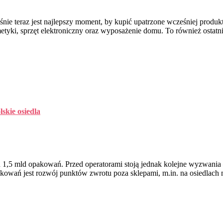
śnie teraz jest najlepszy moment, by kupić upatrzone wcześniej produk
metyki, sprzęt elektroniczny oraz wyposażenie domu. To również ostatnia
skie osiedla
d 1,5 mld opakowań. Przed operatorami stoją jednak kolejne wyzwania
owań jest rozwój punktów zwrotu poza sklepami, m.in. na osiedlach 