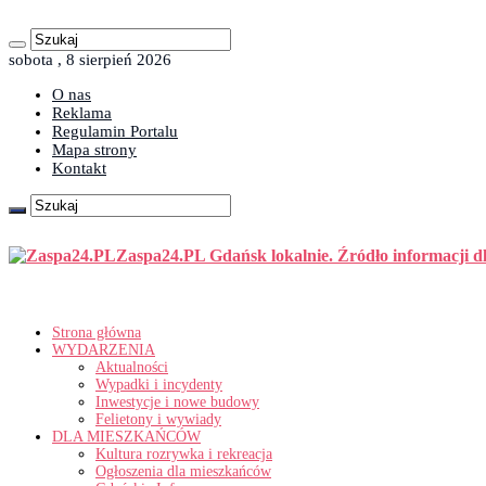
sobota , 8 sierpień 2026
O nas
Reklama
Regulamin Portalu
Mapa strony
Kontakt
Zaspa24.PL Gdańsk lokalnie. Źródło informacji d
Strona główna
WYDARZENIA
Aktualności
Wypadki i incydenty
Inwestycje i nowe budowy
Felietony i wywiady
DLA MIESZKAŃCÓW
Kultura rozrywka i rekreacja
Ogłoszenia dla mieszkańców