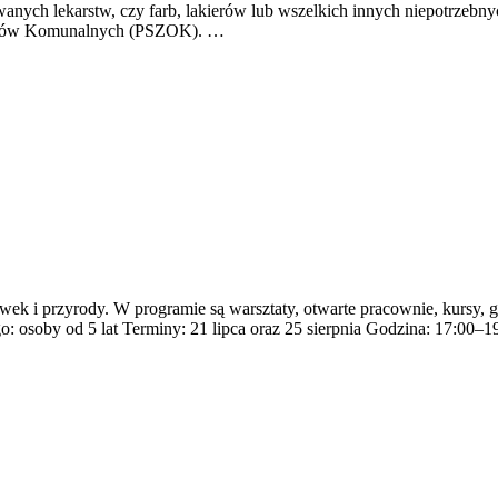
wanych lekarstw, czy farb, lakierów lub wszelkich innych niepotrzebn
padów Komunalnych (PSZOK). …
k i przyrody. W programie są warsztaty, otwarte pracownie, kursy, gry
go: osoby od 5 lat Terminy: 21 lipca oraz 25 sierpnia Godzina: 17:00–