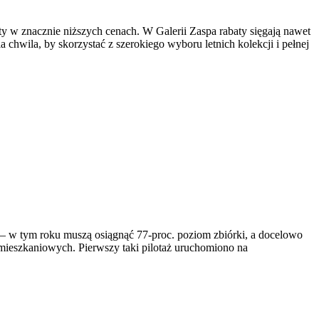
ty w znacznie niższych cenach. W Galerii Zaspa rabaty sięgają nawet
 chwila, by skorzystać z szerokiego wyboru letnich kolekcji i pełnej
 – w tym roku muszą osiągnąć 77-proc. poziom zbiórki, a docelowo
mieszkaniowych. Pierwszy taki pilotaż uruchomiono na