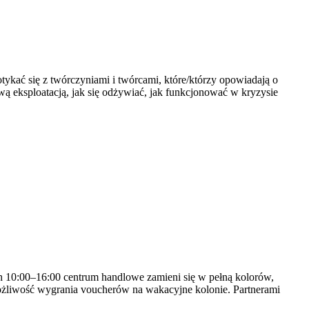
otykać się z twórczyniami i twórcami, które/którzy opowiadają o
ową eksploatacją, jak się odżywiać, jak funkcjonować w kryzysie
h 10:00–16:00 centrum handlowe zamieni się w pełną kolorów,
z możliwość wygrania voucherów na wakacyjne kolonie. Partnerami