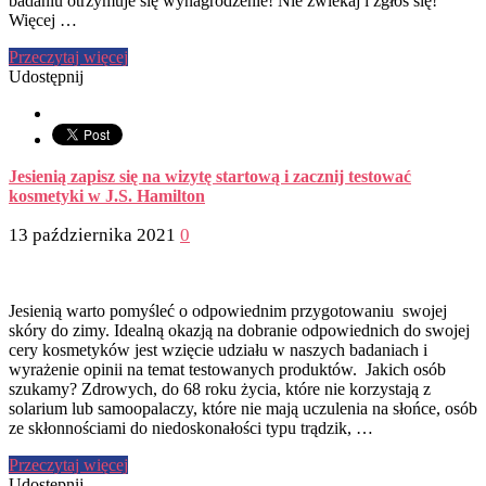
badaniu otrzymuje się wynagrodzenie! Nie zwlekaj i zgłoś się!
Więcej …
Przeczytaj więcej
Udostępnij
Jesienią zapisz się na wizytę startową i zacznij testować
kosmetyki w J.S. Hamilton
13 października 2021
0
Jesienią warto pomyśleć o odpowiednim przygotowaniu swojej
skóry do zimy. Idealną okazją na dobranie odpowiednich do swojej
cery kosmetyków jest wzięcie udziału w naszych badaniach i
wyrażenie opinii na temat testowanych produktów. Jakich osób
szukamy? Zdrowych, do 68 roku życia, które nie korzystają z
solarium lub samoopalaczy, które nie mają uczulenia na słońce, osób
ze skłonnościami do niedoskonałości typu trądzik, …
Przeczytaj więcej
Udostępnij