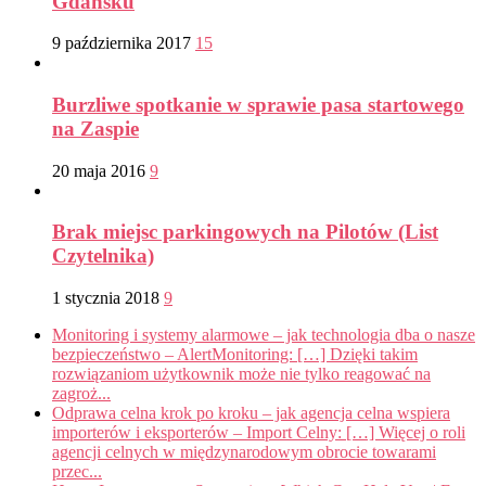
Gdańsku
9 października 2017
15
Burzliwe spotkanie w sprawie pasa startowego
na Zaspie
20 maja 2016
9
Brak miejsc parkingowych na Pilotów (List
Czytelnika)
1 stycznia 2018
9
Monitoring i systemy alarmowe – jak technologia dba o nasze
bezpieczeństwo – AlertMonitoring: […] Dzięki takim
rozwiązaniom użytkownik może nie tylko reagować na
zagroż...
Odprawa celna krok po kroku – jak agencja celna wspiera
importerów i eksporterów – Import Celny: […] Więcej o roli
agencji celnych w międzynarodowym obrocie towarami
przec...