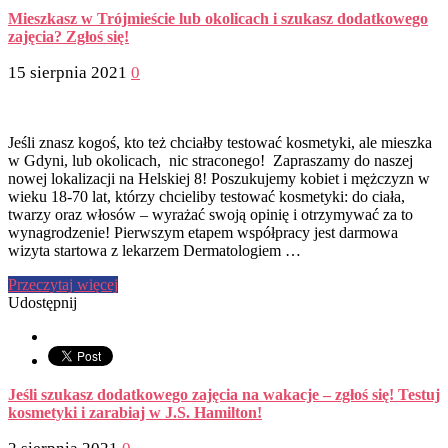
Mieszkasz w Trójmieście lub okolicach i szukasz dodatkowego
zajęcia? Zgłoś się!
15 sierpnia 2021
0
Jeśli znasz kogoś, kto też chciałby testować kosmetyki, ale mieszka
w Gdyni, lub okolicach, nic straconego! Zapraszamy do naszej
nowej lokalizacji na Helskiej 8! Poszukujemy kobiet i mężczyzn w
wieku 18-70 lat, którzy chcieliby testować kosmetyki: do ciała,
twarzy oraz włosów – wyrażać swoją opinię i otrzymywać za to
wynagrodzenie! Pierwszym etapem współpracy jest darmowa
wizyta startowa z lekarzem Dermatologiem …
Przeczytaj więcej
Udostępnij
Jeśli szukasz dodatkowego zajęcia na wakacje – zgłoś się! Testuj
kosmetyki i zarabiaj w J.S. Hamilton!