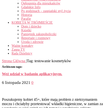
Ogłoszenia dla mieszkańców
Gdańskie Info
Po godzinach – zaspiański styl życia
Historia
Parafie
KOBIETA W TRÓJMIEŚCIE
Dom i dziecko
Książki
Pamiętnik zakupoholiczki
Reportaże i rozmowy
Uroda i zdrowie
Ważne kontakty
Zaspa TV
Rada Dzielnicy
Strona Główna
|
Tag:
testowanie kosmetyków
Archiwum tagu:
Weź udział w badaniu aplikacyjnym.
6 listopada 2021
0
Poszukujemy kobiet 45+, które mają problem z nietrzymaniem
moczu i chciałyby przetestować wkładki higieniczne, w zamian za