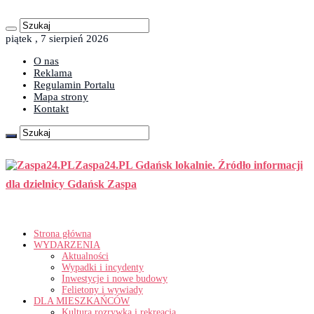
piątek , 7 sierpień 2026
O nas
Reklama
Regulamin Portalu
Mapa strony
Kontakt
Zaspa24.PL Gdańsk lokalnie. Źródło informacji
dla dzielnicy Gdańsk Zaspa
Strona główna
WYDARZENIA
Aktualności
Wypadki i incydenty
Inwestycje i nowe budowy
Felietony i wywiady
DLA MIESZKAŃCÓW
Kultura rozrywka i rekreacja