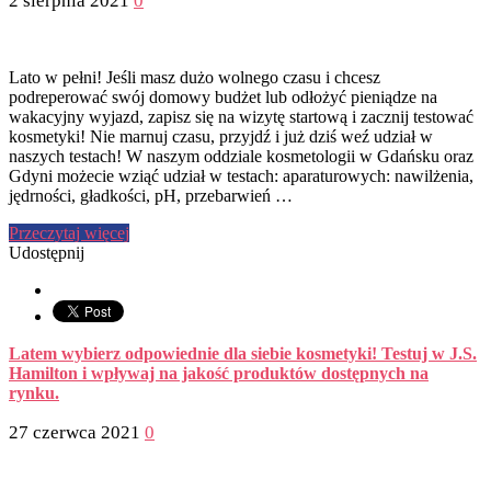
2 sierpnia 2021
0
Lato w pełni! Jeśli masz dużo wolnego czasu i chcesz
podreperować swój domowy budżet lub odłożyć pieniądze na
wakacyjny wyjazd, zapisz się na wizytę startową i zacznij testować
kosmetyki! Nie marnuj czasu, przyjdź i już dziś weź udział w
naszych testach! W naszym oddziale kosmetologii w Gdańsku oraz
Gdyni możecie wziąć udział w testach: aparaturowych: nawilżenia,
jędrności, gładkości, pH, przebarwień …
Przeczytaj więcej
Udostępnij
Latem wybierz odpowiednie dla siebie kosmetyki! Testuj w J.S.
Hamilton i wpływaj na jakość produktów dostępnych na
rynku.
27 czerwca 2021
0