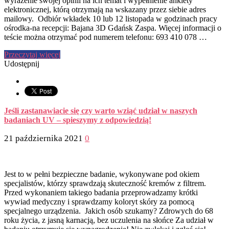
wyrażenie swojej opinii na ich temat i wypełnienie ankiety
elektronicznej, którą otrzymają na wskazany przez siebie adres
mailowy. Odbiór wkładek 10 lub 12 listopada w godzinach pracy
ośrodka-na recepcji: Bajana 3D Gdańsk Zaspa. Więcej informacji o
teście można otrzymać pod numerem telefonu: 693 410 078 …
Przeczytaj więcej
Udostępnij
Jeśli zastanawiacie się czy warto wziąć udział w naszych
badaniach UV – spieszymy z odpowiedzią!
21 października 2021
0
Jest to w pełni bezpieczne badanie, wykonywane pod okiem
specjalistów, którzy sprawdzają skuteczność kremów z filtrem.
Przed wykonaniem takiego badania przeprowadzamy krótki
wywiad medyczny i sprawdzamy koloryt skóry za pomocą
specjalnego urządzenia. Jakich osób szukamy? Zdrowych do 68
roku życia, z jasną karnacją, bez uczulenia na słońce Za udział w