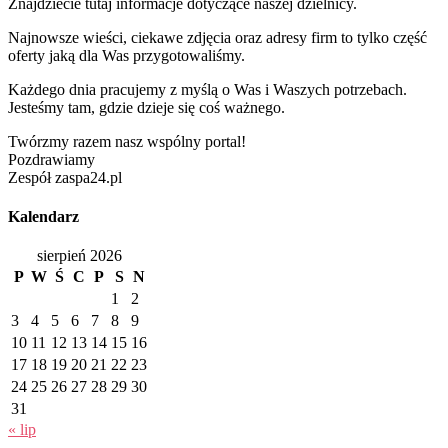
Znajdziecie tutaj informacje dotyczące naszej dzielnicy.
Najnowsze wieści, ciekawe zdjęcia oraz adresy firm to tylko część
oferty jaką dla Was przygotowaliśmy.
Każdego dnia pracujemy z myślą o Was i Waszych potrzebach.
Jesteśmy tam, gdzie dzieje się coś ważnego.
Twórzmy razem nasz wspólny portal!
Pozdrawiamy
Zespół zaspa24.pl
Kalendarz
sierpień 2026
P
W
Ś
C
P
S
N
1
2
3
4
5
6
7
8
9
10
11
12
13
14
15
16
17
18
19
20
21
22
23
24
25
26
27
28
29
30
31
« lip