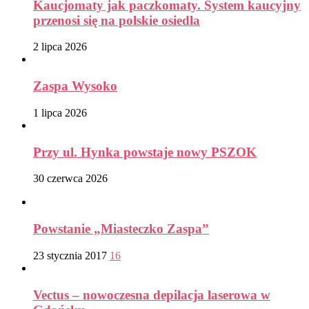
Kaucjomaty jak paczkomaty. System kaucyjny
przenosi się na polskie osiedla
2 lipca 2026
Zaspa Wysoko
1 lipca 2026
Przy ul. Hynka powstaje nowy PSZOK
30 czerwca 2026
Powstanie „Miasteczko Zaspa”
23 stycznia 2017
16
Vectus – nowoczesna depilacja laserowa w