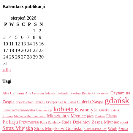
Kalendarz publikacji
sierpień 2026
P
W
Ś
C
P
S
N
1
2
3
4
5
6
7
8
9
10
11
12
13
14
15
16
17
18
19
20
21
22
23
24
25
26
27
28
29
30
31
« lip
Tagi
Czytam na
Alfa Centrum
Alfa Centrum Gdańsk
Bielenda
Brzeźno
Budżet Obywatelski
gdańsk
Galeria Zaspa
Zaspie
Dzieci
Fryzjer
GAK Plama
czytelnictwo
kobieta
Kosmetyki
Ilona Krzyżanowska
Interwencja
książka
Książki
Mieszkańcy
Młyniec
Plama
pies
Kultura
Marzena Hermanowicz
Pilotów
Policja
Przymorze
Rada Dzielnicy Zaspa Młyniec
sport
Rada Dzielnicy
Straz Miejska
Straż Miejska w Gdańsku
Szkoła
Sztuka
SUPER-PHARM