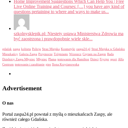
Home Improvement Suggestions Which Can Help You | Free
Live Online Training and Courses: […] you have any kind of
questions pertaining to where and ways to make us...
szkolnysklepik.pl: Niestety ustawa Ministerstwa Zdrowia ma
być zaostrzona i prawdopobnie wiele skle...
gdańsk
zaspa
kobieta
Policja
Straz Miejska
Kosmetyki
zaspa24.pl
Straż Miejska w Gdańsku
Mieszkańcy
Galeria Zaspa
Przymorze
Trójmiasto
Wrzeszcz
Czytam na Zaspie
Rada
Dzielnicy Zaspa Młyniec
Młyniec
Plama
testowanie dla Hamilton
Dzieci
Fryzjer
sport
Alfa
Centrum
testowanie i zarabianie
pies
Ilona Krzyżanowska
Advertisement
O nas
Portal zaspa24.pl powstał z myślą o mieszkańcach Zaspy, ale
również całego Gdańska.