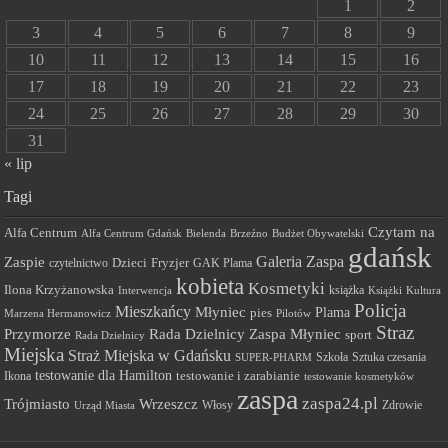
1
2
3
4
5
6
7
8
9
10
11
12
13
14
15
16
17
18
19
20
21
22
23
24
25
26
27
28
29
30
31
« lip
Tagi
Czytam na
Alfa Centrum
Alfa Centrum Gdańsk
Bielenda
Brzeźno
Budżet Obywatelski
gdańsk
Galeria Zaspa
Zaspie
Dzieci
Fryzjer
GAK Plama
czytelnictwo
kobieta
Kosmetyki
Ilona Krzyżanowska
Interwencja
książka
Książki
Kultura
Policja
Mieszkańcy
Młyniec
Plama
pies
Marzena Hermanowicz
Pilotów
Straz
Przymorze
Rada Dzielnicy Zaspa Młyniec
sport
Rada Dzielnicy
Miejska
Straż Miejska w Gdańsku
Szkoła
Sztuka czesania
SUPER-PHARM
testowanie dla Hamilton
Ikona
testowanie i zarabianie
testowanie kosmetyków
zaspa
zaspa24.pl
Trójmiasto
Wrzeszcz
Włosy
Urząd Miasta
Zdrowie