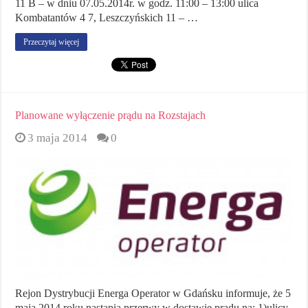
11 B – w dniu 07.05.2014r. w godz. 11:00 – 13:00 ulica
Kombatantów 4 7, Leszczyńskich 11 – …
Przeczytaj więcej
Planowane wyłączenie prądu na Rozstajach
3 maja 2014
0
Rejon Dystrybucji Energa Operator w Gdańsku informuje, że 5
maja 2014 roku nastąpią przerwy w dostawie pradu na: 1)ulicy