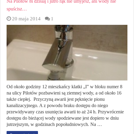
Na Pilotów 8i dzisiaj i jutro rąk nie umyjesz, ani wody nie
spuścisz…
20 maja 2014
1
Od około godziny 12 mieszkańcy klatki „I” w bloku numer 8
na ulicy Pilotów pozbawieni są ziemnej wody, a od około 16
także ciepłej. Przyczyną awarii jest pęknięcie pionu
kanalizacyjnego. A z powodu braku dostępu do niego
przewidywany czas usunięcia awarii to aż 24 h. Przywrócenie
dostępu do bieżącej wody spodziewane jest dopiero w dniu
jutrzejszym, w godzinach popołudniowych. Na …