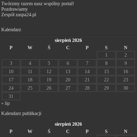
Twórzmy razem nasz wspólny portal!
Pozdrawiamy
Zespół zaspa24.pl
Kalendarz
sierpień 2026
P
W
Ś
C
P
S
N
1
2
3
4
5
6
7
8
9
10
11
12
13
14
15
16
17
18
19
20
21
22
23
24
25
26
27
28
29
30
31
« lip
Kalendarz publikacji
sierpień 2026
P
W
Ś
C
P
S
N