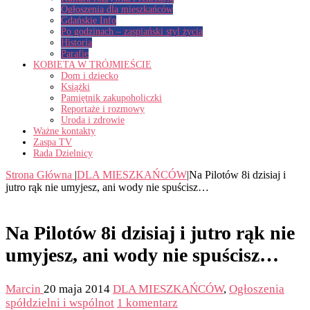
Ogłoszenia dla mieszkańców
Gdańskie Info
Po godzinach – zaspiański styl życia
Historia
Parafie
KOBIETA W TRÓJMIEŚCIE
Dom i dziecko
Książki
Pamiętnik zakupoholiczki
Reportaże i rozmowy
Uroda i zdrowie
Ważne kontakty
Zaspa TV
Rada Dzielnicy
Strona Główna
|
DLA MIESZKAŃCÓW
|
Na Pilotów 8i dzisiaj i
jutro rąk nie umyjesz, ani wody nie spuścisz…
Na Pilotów 8i dzisiaj i jutro rąk nie
umyjesz, ani wody nie spuścisz…
Marcin
20 maja 2014
DLA MIESZKAŃCÓW
,
Ogłoszenia
spółdzielni i wspólnot
1 komentarz