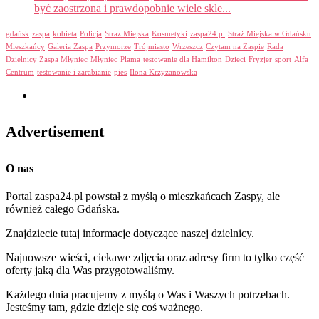
być zaostrzona i prawdopobnie wiele skle...
gdańsk
zaspa
kobieta
Policja
Straz Miejska
Kosmetyki
zaspa24.pl
Straż Miejska w Gdańsku
Mieszkańcy
Galeria Zaspa
Przymorze
Trójmiasto
Wrzeszcz
Czytam na Zaspie
Rada
Dzielnicy Zaspa Młyniec
Młyniec
Plama
testowanie dla Hamilton
Dzieci
Fryzjer
sport
Alfa
Centrum
testowanie i zarabianie
pies
Ilona Krzyżanowska
Advertisement
O nas
Portal zaspa24.pl powstał z myślą o mieszkańcach Zaspy, ale
również całego Gdańska.
Znajdziecie tutaj informacje dotyczące naszej dzielnicy.
Najnowsze wieści, ciekawe zdjęcia oraz adresy firm to tylko część
oferty jaką dla Was przygotowaliśmy.
Każdego dnia pracujemy z myślą o Was i Waszych potrzebach.
Jesteśmy tam, gdzie dzieje się coś ważnego.