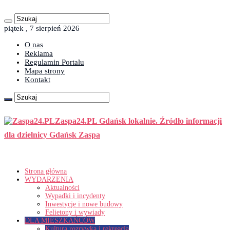
piątek , 7 sierpień 2026
O nas
Reklama
Regulamin Portalu
Mapa strony
Kontakt
Zaspa24.PL Gdańsk lokalnie. Źródło informacji
dla dzielnicy Gdańsk Zaspa
Strona główna
WYDARZENIA
Aktualności
Wypadki i incydenty
Inwestycje i nowe budowy
Felietony i wywiady
DLA MIESZKAŃCÓW
Kultura rozrywka i rekreacja