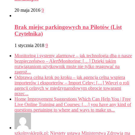
20 maja 2016
9
Brak miejsc parkingowych na Pilotów (List
Czytelnika)
1 stycznia 2018
9
Monitoring i systemy alarmowe – jak technologia dba o nasze
bezpieczeństwo – AlertMonitoring: […] Dzięki takim
rozwiązaniom użytkownik może nie tylko reagować na
zagroż...
Odprawa celna krok po kroku – jak agencja celna wspiera
importerów i eksporterów – Import Celny: […] Więcej o roli
agencji celnych w międzynarodowym obrocie towarami
przec...
Home Improvement Suggestions Which Can Help You | Free
Live Online Training and Courses: […] you have any kind of
questions pertaining to where and ways to make us...
szkolnysklepik.pl: Niestety ustawa Ministerstwa Zdrowia ma