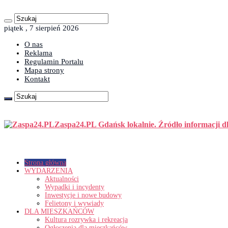
piątek , 7 sierpień 2026
O nas
Reklama
Regulamin Portalu
Mapa strony
Kontakt
Zaspa24.PL Gdańsk lokalnie. Źródło informacji d
Strona główna
WYDARZENIA
Aktualności
Wypadki i incydenty
Inwestycje i nowe budowy
Felietony i wywiady
DLA MIESZKAŃCÓW
Kultura rozrywka i rekreacja
Ogłoszenia dla mieszkańców