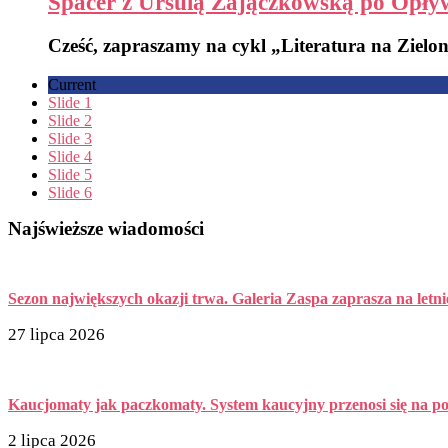
Spacer z Ursulą Zajączkowską po Opływ
Cześć, zapraszamy na cykl „Literatura na Zielon
Current
Slide 1
Slide 2
Slide 3
Slide 4
Slide 5
Slide 6
Najświeższe wiadomości
Sezon największych okazji trwa. Galeria Zaspa zaprasza na letn
27 lipca 2026
Kaucjomaty jak paczkomaty. System kaucyjny przenosi się na pol
2 lipca 2026