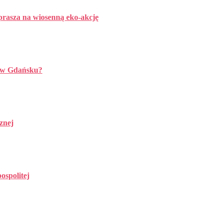
aprasza na wiosenną eko-akcję
u w Gdańsku?
znej
ospolitej