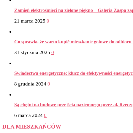
Zamień elektrośmieci na zielone piękno – Galeria Zaspa z
21 marca 2025
0
Co sprawia, że warto kupić mieszkanie gotowe do odbior
31 stycznia 2025
0
Świadectwa energetyczne: klucz do efektywności energetyc
8 grudnia 2024
0
Są chętni na budowę przejścia naziemnego przez al. Rzeczp
6 marca 2024
0
DLA MIESZKAŃCÓW