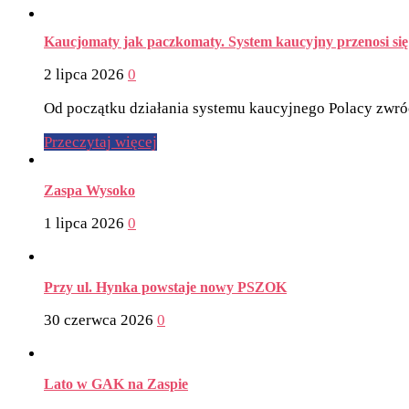
Kaucjomaty jak paczkomaty. System kaucyjny przenosi się 
2 lipca 2026
0
Od początku działania systemu kaucyjnego Polacy zwróc
Przeczytaj więcej
Zaspa Wysoko
1 lipca 2026
0
Przy ul. Hynka powstaje nowy PSZOK
30 czerwca 2026
0
Lato w GAK na Zaspie