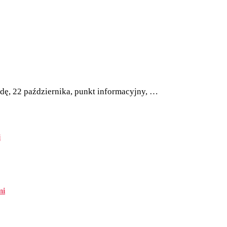
odę, 22 października, punkt informacyjny, …
i
mi