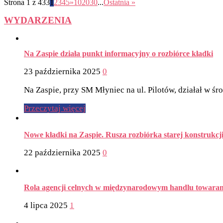
Strona 1 z 433
1
2
3
4
5
»
10
20
30
...
Ostatnia »
WYDARZENIA
Na Zaspie działa punkt informacyjny o rozbiórce kładki
23 października 2025
0
Na Zaspie, przy SM Młyniec na ul. Pilotów, działał w śr
Przeczytaj więcej
Nowe kładki na Zaspie. Rusza rozbiórka starej konstrukcj
22 października 2025
0
Rola agencji celnych w międzynarodowym handlu towara
4 lipca 2025
1