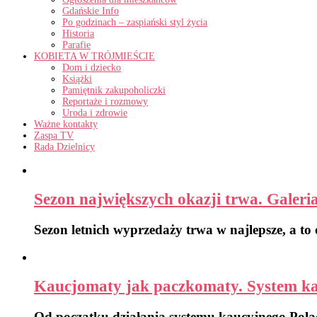
Gdańskie Info
Po godzinach – zaspiański styl życia
Historia
Parafie
KOBIETA W TRÓJMIEŚCIE
Dom i dziecko
Książki
Pamiętnik zakupoholiczki
Reportaże i rozmowy
Uroda i zdrowie
Ważne kontakty
Zaspa TV
Rada Dzielnicy
Sezon największych okazji trwa. Galeri
Sezon letnich wyprzedaży trwa w najlepsze, a to
Kaucjomaty jak paczkomaty. System kauc
Od początku działania systemu kaucyjnego Pola