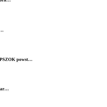
e…
y PSZOK powst…
 war…