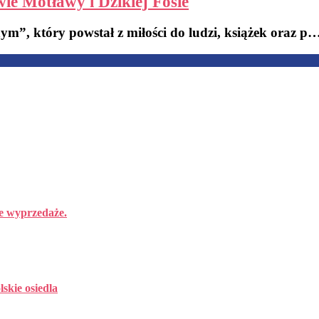
ie Motławy i Dzikiej Fosie
ym”, który powstał z miłości do ludzi, książek oraz p
ie wyprzedaże.
skie osiedla