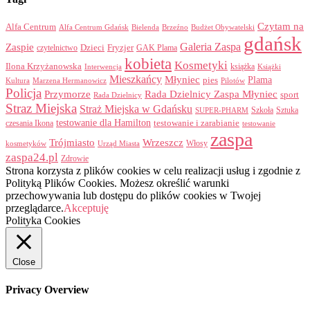
Czytam na
Alfa Centrum
Alfa Centrum Gdańsk
Bielenda
Brzeźno
Budżet Obywatelski
gdańsk
Galeria Zaspa
Zaspie
Dzieci
Fryzjer
GAK Plama
czytelnictwo
kobieta
Kosmetyki
Ilona Krzyżanowska
Interwencja
książka
Książki
Mieszkańcy
Młyniec
Plama
pies
Kultura
Marzena Hermanowicz
Pilotów
Policja
Przymorze
Rada Dzielnicy Zaspa Młyniec
sport
Rada Dzielnicy
Straz Miejska
Straż Miejska w Gdańsku
Szkoła
Sztuka
SUPER-PHARM
testowanie dla Hamilton
czesania Ikona
testowanie i zarabianie
testowanie
zaspa
Trójmiasto
Wrzeszcz
Włosy
kosmetyków
Urząd Miasta
zaspa24.pl
Zdrowie
Strona korzysta z plików cookies w celu realizacji usług i zgodnie z
Polityką Plików Cookies. Możesz określić warunki
przechowywania lub dostępu do plików cookies w Twojej
przeglądarce.
Akceptuję
Polityka Cookies
Close
Privacy Overview