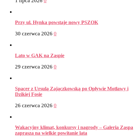
1 lipca 2026
0
Przy ul. Hynka powstaje nowy PSZOK
30 czerwca 2026
0
Lato w GAK na Zaspie
29 czerwca 2026
0
Spacer z Ursulą Zajączkowską po Opływie Motławy i
Dzikiej Fosie
26 czerwca 2026
0
Wakacyjny klimat, konkursy i nagrody – Galeria Zaspa
zaprasza na wielkie powitanie lata