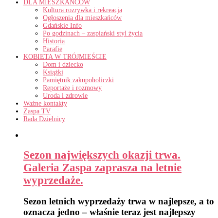
DLA MIESZKAŃCÓW
Kultura rozrywka i rekreacja
Ogłoszenia dla mieszkańców
Gdańskie Info
Po godzinach – zaspiański styl życia
Historia
Parafie
KOBIETA W TRÓJMIEŚCIE
Dom i dziecko
Książki
Pamiętnik zakupoholiczki
Reportaże i rozmowy
Uroda i zdrowie
Ważne kontakty
Zaspa TV
Rada Dzielnicy
Sezon największych okazji trwa.
Galeria Zaspa zaprasza na letnie
wyprzedaże.
Sezon letnich wyprzedaży trwa w najlepsze, a to
oznacza jedno – właśnie teraz jest najlepszy