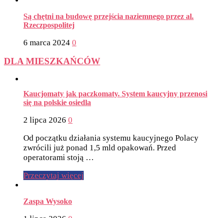
Są chętni na budowę przejścia naziemnego przez al.
Rzeczpospolitej
6 marca 2024
0
DLA MIESZKAŃCÓW
Kaucjomaty jak paczkomaty. System kaucyjny przenosi
się na polskie osiedla
2 lipca 2026
0
Od początku działania systemu kaucyjnego Polacy
zwrócili już ponad 1,5 mld opakowań. Przed
operatorami stoją …
Przeczytaj więcej
Zaspa Wysoko