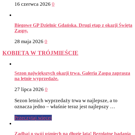
16 czerwca 2026
0
Biegowe GP Dzielnic Gdańska. Drugi etap z okazji Święta
Zaspy.
28 maja 2026
0
KOBIETA W TRÓJMIEŚCIE
Sezon największych okazji trwa. Galeria Zaspa zaprasza
na letnie wyprzedaże.
27 lipca 2026
0
Sezon letnich wyprzedaży trwa w najlepsze, a to
oznacza jedno – właśnie teraz jest najlepszy …
Przeczytaj więcej
Zadbaj o swój uśmiech na długie lata! Bezpłatne badania