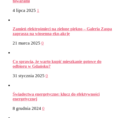
towarami
4 lipca 2025
1
Zamień elektrośmieci na zielone piękno – Galeria Zaspa
zaprasza na wiosenną eko-akcję
21 marca 2025
0
Co sprawia, że warto kupić mieszkanie gotowe do
odbioru w Gdańsku?
31 stycznia 2025
0
Świadectwa energetyczne: klucz do efektywności
energetycznej
8 grudnia 2024
0