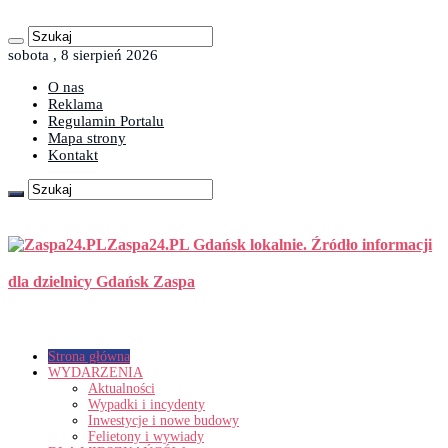
sobota , 8 sierpień 2026
O nas
Reklama
Regulamin Portalu
Mapa strony
Kontakt
Zaspa24.PL Gdańsk lokalnie. Źródło informacji
dla dzielnicy Gdańsk Zaspa
Strona główna
WYDARZENIA
Aktualności
Wypadki i incydenty
Inwestycje i nowe budowy
Felietony i wywiady