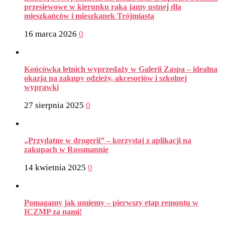
przesiewowe w kierunku raka jamy ustnej dla
mieszkańców i mieszkanek Trójmiasta
16 marca 2026
0
Końcówka letnich wyprzedaży w Galerii Zaspa – idealna
okazja na zakupy odzieży, akcesoriów i szkolnej
wyprawki
27 sierpnia 2025
0
„Przydatne w drogerii” – korzystaj z aplikacji na
zakupach w Rossmannie
14 kwietnia 2025
0
Pomagamy jak umiemy – pierwszy etap remontu w
ICZMP za nami!