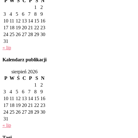
P
W
Ś
C
P
S
N
1
2
3
4
5
6
7
8
9
10
11
12
13
14
15
16
17
18
19
20
21
22
23
24
25
26
27
28
29
30
31
« lip
Kalendarz publikacji
sierpień 2026
P
W
Ś
C
P
S
N
1
2
3
4
5
6
7
8
9
10
11
12
13
14
15
16
17
18
19
20
21
22
23
24
25
26
27
28
29
30
31
« lip
Tagi