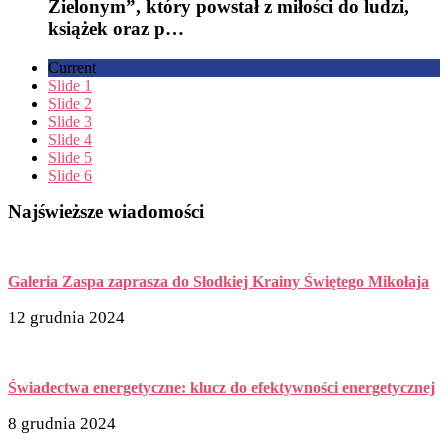
Zielonym”, który powstał z miłości do ludzi,
książek oraz p…
Current
Slide 1
Slide 2
Slide 3
Slide 4
Slide 5
Slide 6
Najświeższe wiadomości
Galeria Zaspa zaprasza do Słodkiej Krainy Świętego Mikołaja
12 grudnia 2024
Świadectwa energetyczne: klucz do efektywności energetycznej
8 grudnia 2024