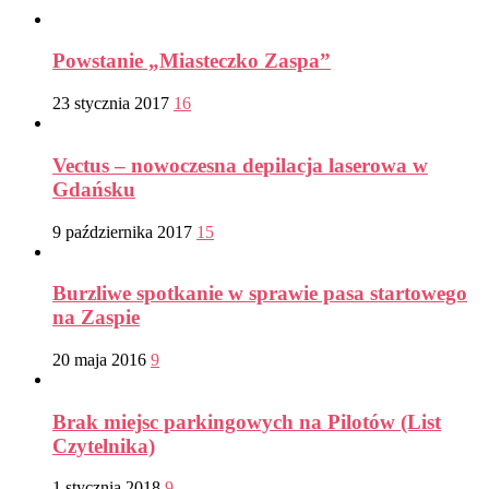
Powstanie „Miasteczko Zaspa”
23 stycznia 2017
16
Vectus – nowoczesna depilacja laserowa w
Gdańsku
9 października 2017
15
Burzliwe spotkanie w sprawie pasa startowego
na Zaspie
20 maja 2016
9
Brak miejsc parkingowych na Pilotów (List
Czytelnika)
1 stycznia 2018
9