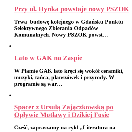
Przy ul. Hynka powstaje nowy PSZOK
Trwa budowę kolejnego w Gdańsku Punktu
Selektywnego Zbierania Odpadów
Komunalnych. Nowy PSZOK powst…
Lato w GAK na Zaspie
W Plamie GAK lato kręci się wokół ceramiki,
muzyki, tańca, planszówek i przyrody. W
programie są war…
Spacer z Ursulą Zajączkowską po
Opływie Motławy i Dzikiej Fosie
Cześć, zapraszamy na cykl „Literatura na