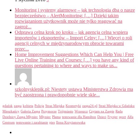
Monitoring i systemy alarmowe – jak technologia dba o nasze
bezpieczeństwo – AlertMonitoring: […] Dzięki takim
rozwiązaniom użytkownik może nie tylko reagować na
zagroż...
Odprawa celna krok po kroku – jak agencja celna wspiera
importerów i eksporterów – Import Celny: […] Więcej o roli
agencji celnych w międzynarodowym obrocie towarami
przec...
Home Improvement Suggestions Which Can Help You | Free
Live Online Training and Courses: […] you have any kind of
questions pertaining to where and ways to make us...
szkolnysklepik.pl: Niestety ustawa Ministerstwa Zdrowia ma
być zaostrzona i prawdopobnie wiele skle...
gdańsk
zaspa
kobieta
Policja
Straz Miejska
Kosmetyki
zaspa24.pl
Straż Miejska w Gdańsku
Mieszkańcy
Galeria Zaspa
Przymorze
Trójmiasto
Wrzeszcz
Czytam na Zaspie
Rada
Dzielnicy Zaspa Młyniec
Młyniec
Plama
testowanie dla Hamilton
Dzieci
Fryzjer
sport
Alfa
Centrum
testowanie i zarabianie
pies
Ilona Krzyżanowska