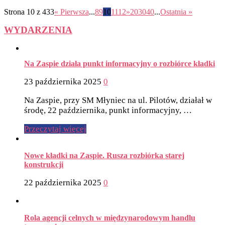
Strona 10 z 433
« Pierwsza
...
8
9
10
11
12
»
20
30
40
...
Ostatnia »
WYDARZENIA
Na Zaspie działa punkt informacyjny o rozbiórce kładki
23 października 2025
0
Na Zaspie, przy SM Młyniec na ul. Pilotów, działał w
środę, 22 października, punkt informacyjny, …
Przeczytaj więcej
Nowe kładki na Zaspie. Rusza rozbiórka starej
konstrukcji
22 października 2025
0
Rola agencji celnych w międzynarodowym handlu