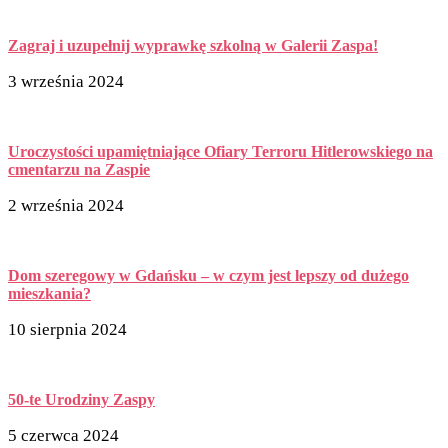
Zagraj i uzupełnij wyprawkę szkolną w Galerii Zaspa!
3 września 2024
Uroczystości upamiętniające Ofiary Terroru Hitlerowskiego na
cmentarzu na Zaspie
2 września 2024
Dom szeregowy w Gdańsku – w czym jest lepszy od dużego
mieszkania?
10 sierpnia 2024
50-te Urodziny Zaspy
5 czerwca 2024