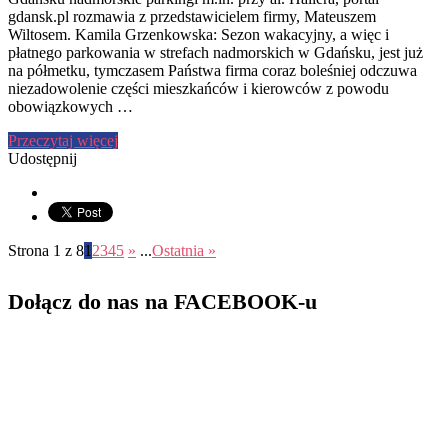
gdansk.pl rozmawia z przedstawicielem firmy, Mateuszem
Wiltosem. Kamila Grzenkowska: Sezon wakacyjny, a więc i
płatnego parkowania w strefach nadmorskich w Gdańsku, jest już
na półmetku, tymczasem Państwa firma coraz boleśniej odczuwa
niezadowolenie części mieszkańców i kierowców z powodu
obowiązkowych …
Przeczytaj więcej
Udostępnij
Strona 1 z 8
1
2
3
4
5
»
...
Ostatnia »
Dołącz do nas na FACEBOOK-u