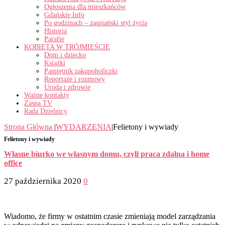
Ogłoszenia dla mieszkańców
Gdańskie Info
Po godzinach – zaspiański styl życia
Historia
Parafie
KOBIETA W TRÓJMIEŚCIE
Dom i dziecko
Książki
Pamiętnik zakupoholiczki
Reportaże i rozmowy
Uroda i zdrowie
Ważne kontakty
Zaspa TV
Rada Dzielnicy
Strona Główna
|
WYDARZENIA
|
Felietony i wywiady
Felietony i wywiady
Własne biurko we własnym domu, czyli praca zdalna i home
office
27 października 2020
0
Wiadomo, że firmy w ostatnim czasie zmieniają model zarządzania