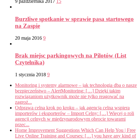
9 października 2017
15
Burzliwe spotkanie w sprawie pasa startowego
na Zaspie
20 maja 2016
9
Brak miejsc parkingowych na Pilotów (List
Czytelnika)
1 stycznia 2018
9
Monitoring i systemy alarmowe – jak technologia dba o nasze
bezpieczeństwo – AlertMonitoring: […] Dzięki takim
rozwiązaniom użytkownik może nie tylko reagować na
zagroż...
Odprawa celna krok po kroku – jak agencja celna wspiera
importerów i eksporterów – Import Celny: […] Więcej o roli
agencji celnych w międzynarodowym obrocie towarami
przec...
Home Improvement Suggestions Which Can Help You | Free
Live Online Training and Courses: […] you have any kind of