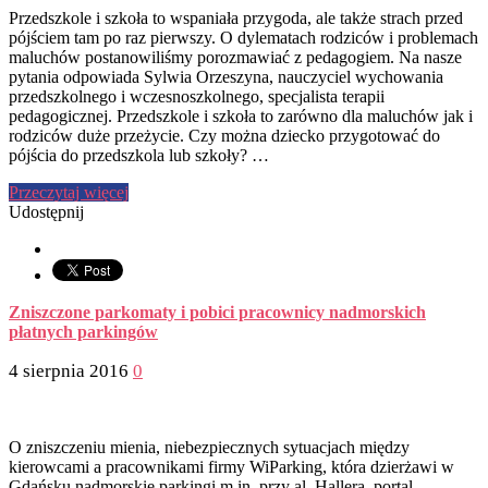
Przedszkole i szkoła to wspaniała przygoda, ale także strach przed
pójściem tam po raz pierwszy. O dylematach rodziców i problemach
maluchów postanowiliśmy porozmawiać z pedagogiem. Na nasze
pytania odpowiada Sylwia Orzeszyna, nauczyciel wychowania
przedszkolnego i wczesnoszkolnego, specjalista terapii
pedagogicznej. Przedszkole i szkoła to zarówno dla maluchów jak i
rodziców duże przeżycie. Czy można dziecko przygotować do
pójścia do przedszkola lub szkoły? …
Przeczytaj więcej
Udostępnij
Zniszczone parkomaty i pobici pracownicy nadmorskich
płatnych parkingów
4 sierpnia 2016
0
O zniszczeniu mienia, niebezpiecznych sytuacjach między
kierowcami a pracownikami firmy WiParking, która dzierżawi w
Gdańsku nadmorskie parkingi m.in. przy al. Hallera, portal