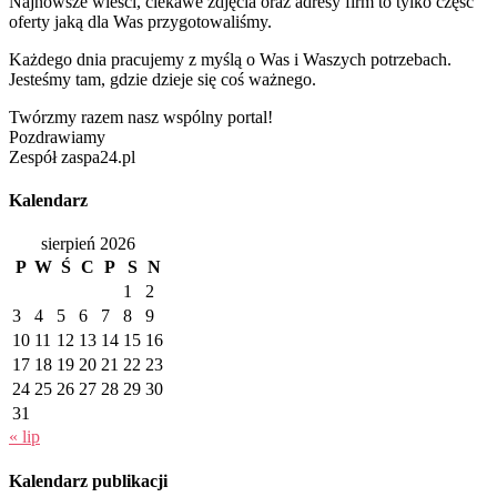
Najnowsze wieści, ciekawe zdjęcia oraz adresy firm to tylko część
oferty jaką dla Was przygotowaliśmy.
Każdego dnia pracujemy z myślą o Was i Waszych potrzebach.
Jesteśmy tam, gdzie dzieje się coś ważnego.
Twórzmy razem nasz wspólny portal!
Pozdrawiamy
Zespół zaspa24.pl
Kalendarz
sierpień 2026
P
W
Ś
C
P
S
N
1
2
3
4
5
6
7
8
9
10
11
12
13
14
15
16
17
18
19
20
21
22
23
24
25
26
27
28
29
30
31
« lip
Kalendarz publikacji