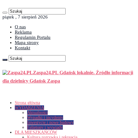
piątek , 7 sierpień 2026
O nas
Reklama
Regulamin Portalu
Mapa strony
Kontakt
Zaspa24.PL Gdańsk lokalnie. Źródło informacji
dla dzielnicy Gdańsk Zaspa
Strona główna
WYDARZENIA
Aktualności
Wypadki i incydenty
Inwestycje i nowe budowy
Felietony i wywiady
DLA MIESZKAŃCÓW
Kultura rozrywka i rekreacja