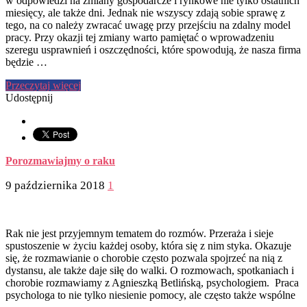
w odpowiedzi na zmiany gospodarcze i rynkowe nie tylko ostatnich
miesięcy, ale także dni. Jednak nie wszyscy zdają sobie sprawę z
tego, na co należy zwracać uwagę przy przejściu na zdalny model
pracy. Przy okazji tej zmiany warto pamiętać o wprowadzeniu
szeregu usprawnień i oszczędności, które spowodują, że nasza firma
będzie …
Przeczytaj więcej
Udostępnij
Porozmawiajmy o raku
9 października 2018
1
Rak nie jest przyjemnym tematem do rozmów. Przeraża i sieje
spustoszenie w życiu każdej osoby, która się z nim styka. Okazuje
się, że rozmawianie o chorobie często pozwala spojrzeć na nią z
dystansu, ale także daje siłę do walki. O rozmowach, spotkaniach i
chorobie rozmawiamy z Agnieszką Betlińską, psychologiem. Praca
psychologa to nie tylko niesienie pomocy, ale często także wspólne