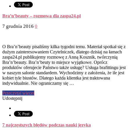
Bra’n’beauty – rozmowa dla zaspa24.pl
7 grudnia 2016
0
O Bra’n’beauty pisaliśmy kilka tygodni temu. Materiał spotkał się z
dużym zainteresowaniem Czytelniczek, dlatego dzisiaj na łamach
zaspa24.pl publikujemy rozmowę z Anną Kosznik, twórczynią
Bra’n’beauty. Bra’n’beuty to miejsce wyjątkowe. Oprócz
produktów oferujecie Państwo także usługę? Usługa brafittingu jest
w naszym salonie standardem. Wychodzimy z założenia, że ile jest
kobiet tyle biustów. Dlatego każda klientka jest traktowana
indywidualnie. Nie ograniczamy się …
Przeczytaj więcej
Udostępnij
7 najczęstszych błędów podczas nauki języka