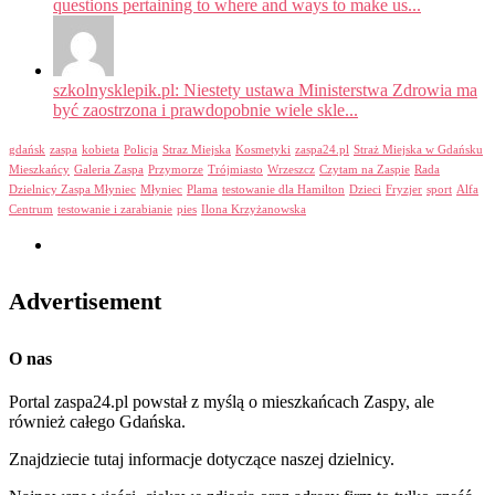
questions pertaining to where and ways to make us...
szkolnysklepik.pl: Niestety ustawa Ministerstwa Zdrowia ma
być zaostrzona i prawdopobnie wiele skle...
gdańsk
zaspa
kobieta
Policja
Straz Miejska
Kosmetyki
zaspa24.pl
Straż Miejska w Gdańsku
Mieszkańcy
Galeria Zaspa
Przymorze
Trójmiasto
Wrzeszcz
Czytam na Zaspie
Rada
Dzielnicy Zaspa Młyniec
Młyniec
Plama
testowanie dla Hamilton
Dzieci
Fryzjer
sport
Alfa
Centrum
testowanie i zarabianie
pies
Ilona Krzyżanowska
Advertisement
O nas
Portal zaspa24.pl powstał z myślą o mieszkańcach Zaspy, ale
również całego Gdańska.
Znajdziecie tutaj informacje dotyczące naszej dzielnicy.