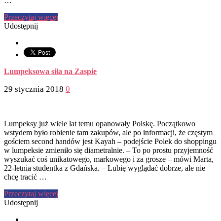
…
Przeczytaj więcej
Udostępnij
Lumpeksowa siła na Zaspie
29 stycznia 2018
0
Lumpeksy już wiele lat temu opanowały Polskę. Początkowo
wstydem było robienie tam zakupów, ale po informacji, że częstym
gościem second handów jest Kayah – podejście Polek do shoppingu
w lumpeksie zmieniło się diametralnie. – To po prostu przyjemność
wyszukać coś unikatowego, markowego i za grosze – mówi Marta,
22-letnia studentka z Gdańska. – Lubię wyglądać dobrze, ale nie
chcę tracić …
Przeczytaj więcej
Udostępnij