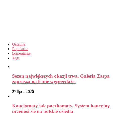
Ostatnie
Popularne
komentarze
Tagi
Sezon największych okazji trwa. Galeria Zaspa
zaprasza na letnie wyprzedaże.
27 lipca 2026
Kaucjomaty jak paczkomaty. System kaucyjny
przenosi się na polskie osiedla