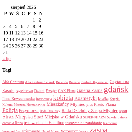
sierpień 2026
P
W
Ś
C
P
S
N
1
2
3
4
5
6
7
8
9
10
11
12
13
14
15
16
17
18
19
20
21
22
23
24
25
26
27
28
29
30
31
« lip
Tagi
Czytam na
Alfa Centrum
Alfa Centrum Gdańsk
Bielenda
Brzeźno
Budżet Obywatelski
gdańsk
Galeria Zaspa
Zaspie
Dzieci
Fryzjer
GAK Plama
czytelnictwo
kobieta
Kosmetyki
Ilona Krzyżanowska
Interwencja
książka
Książki
Mieszkańcy
Młyniec
Plama
pies
Kultura
Marzena Hermanowicz
Pilotów
Policja
Przymorze
Rada Dzielnicy Zaspa Młyniec
sport
Rada Dzielnicy
Straz Miejska
Straż Miejska w Gdańsku
Szkoła
Sztuka
SUPER-PHARM
testowanie dla Hamilton
czesania Ikona
testowanie i zarabianie
testowanie
zaspa
Trójmiasto
Wrzeszcz
Włosy
kosmetyków
Urząd Miasta