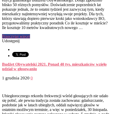
edycji gdańskiego Budżetu Obywatelskiego. Dotąd zgłoszono
blisko 50 różnych pomysłów. Doświadczenie poprzednich lat
pokazuje jednak, że to ostatni tydzień jest zazwyczaj tym, kiedy
mieszkańcy najintensywniej wysyłają swoje projekty. Dla tych,
którzy stawiają dopiero pierwsze kroki jako wnioskodawcy BO,
przygotowaliśmy praktyczny poradnik Co ile kosztuje w mieście?
Ile kosztuje 10 metrów kwadratowych nowego …
Przeczytaj więcej
Udostępnij
Budżet Obywatelski 2021. Ponad 40 tys. mieszkańców wzięło
udział w głosowaniu
1 grudnia 2020
0
Ubiegłorocznego rekordu frekwencji wśród głosujących nie udało
się pobić, ale pewna tradycja została zachowana: gdańszczanie,
podobnie jak w latach ubiegłych, oddali najwięcej głosów w
ostatnim możliwym terminie, a więc w poniedziałek, 30 listopada.