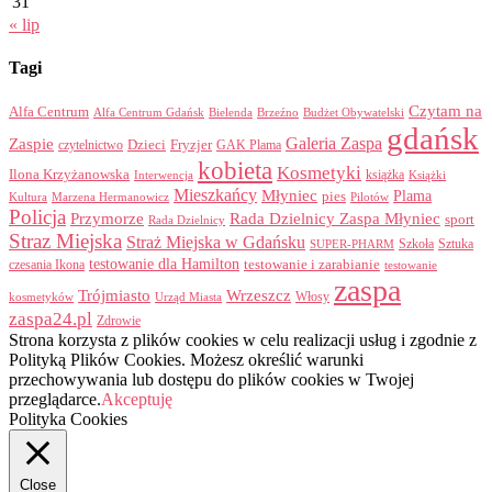
31
« lip
Tagi
Czytam na
Alfa Centrum
Alfa Centrum Gdańsk
Bielenda
Brzeźno
Budżet Obywatelski
gdańsk
Galeria Zaspa
Zaspie
Dzieci
Fryzjer
GAK Plama
czytelnictwo
kobieta
Kosmetyki
Ilona Krzyżanowska
Interwencja
książka
Książki
Mieszkańcy
Młyniec
Plama
pies
Kultura
Marzena Hermanowicz
Pilotów
Policja
Przymorze
Rada Dzielnicy Zaspa Młyniec
sport
Rada Dzielnicy
Straz Miejska
Straż Miejska w Gdańsku
Szkoła
Sztuka
SUPER-PHARM
testowanie dla Hamilton
czesania Ikona
testowanie i zarabianie
testowanie
zaspa
Trójmiasto
Wrzeszcz
Włosy
kosmetyków
Urząd Miasta
zaspa24.pl
Zdrowie
Strona korzysta z plików cookies w celu realizacji usług i zgodnie z
Polityką Plików Cookies. Możesz określić warunki
przechowywania lub dostępu do plików cookies w Twojej
przeglądarce.
Akceptuję
Polityka Cookies
Close