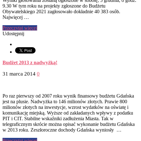
Wyniki głosowania zostaną ogłoszone w sobotę, 5 grudnia, o godz.
9.30 W tym roku na projekty zgłoszone do Budżetu
Obywatelskiego 2021 zagłosowało dokładnie 40 383 osób.
Najwięcej …
Przeczytaj więcej
Udostępnij
Budżet 2013 z nadwyżką!
31 marca 2014
0
Po raz pierwszy od 2007 roku wynik finansowy budżetu Gdańska
jest na plusie. Nadwyżka to 146 milionów złotych. Prawie 800
milionów złotych na inwestycje, wzrost wydatków na oświatę i
komunikację miejską. Wyższe od zakładanych wpływy z podatku
PIT i CIT. Stabilne wskaźniki zadłużenia Miasta. Tak w
telegraficznym skrócie można opisać wykonanie budżetu Gdańska
w 2013 roku. Zeszłoroczne dochody Gdańska wyniosły …
Przeczytaj więcej