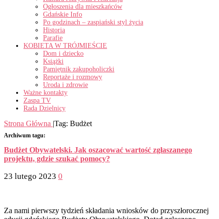
Ogłoszenia dla mieszkańców
Gdańskie Info
Po godzinach – zaspiański styl życia
Historia
Parafie
KOBIETA W TRÓJMIEŚCIE
Dom i dziecko
Książki
Pamiętnik zakupoholiczki
Reportaże i rozmowy
Uroda i zdrowie
Ważne kontakty
Zaspa TV
Rada Dzielnicy
Strona Główna
|
Tag:
Budżet
Archiwum tagu:
Budżet Obywatelski. Jak oszacować wartość zgłaszanego
projektu, gdzie szukać pomocy?
23 lutego 2023
0
Za nami pierwszy tydzień składania wniosków do przyszłorocznej