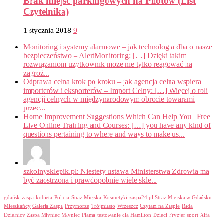
Brak miejsc parkingowych na Pilotów (List
Czytelnika)
1 stycznia 2018
9
Monitoring i systemy alarmowe – jak technologia dba o nasze
bezpieczeństwo – AlertMonitoring: […] Dzięki takim
rozwiązaniom użytkownik może nie tylko reagować na
zagroż...
Odprawa celna krok po kroku – jak agencja celna wspiera
importerów i eksporterów – Import Celny: […] Więcej o roli
agencji celnych w międzynarodowym obrocie towarami
przec...
Home Improvement Suggestions Which Can Help You | Free
Live Online Training and Courses: […] you have any kind of
questions pertaining to where and ways to make us...
szkolnysklepik.pl: Niestety ustawa Ministerstwa Zdrowia ma
być zaostrzona i prawdopobnie wiele skle...
gdańsk
zaspa
kobieta
Policja
Straz Miejska
Kosmetyki
zaspa24.pl
Straż Miejska w Gdańsku
Mieszkańcy
Galeria Zaspa
Przymorze
Trójmiasto
Wrzeszcz
Czytam na Zaspie
Rada
Dzielnicy Zaspa Młyniec
Młyniec
Plama
testowanie dla Hamilton
Dzieci
Fryzjer
sport
Alfa