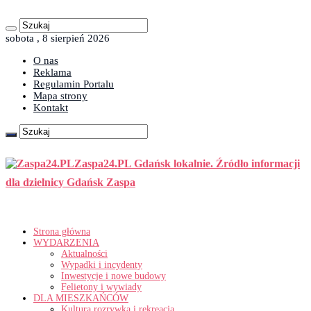
sobota , 8 sierpień 2026
O nas
Reklama
Regulamin Portalu
Mapa strony
Kontakt
Zaspa24.PL Gdańsk lokalnie. Źródło informacji
dla dzielnicy Gdańsk Zaspa
Strona główna
WYDARZENIA
Aktualności
Wypadki i incydenty
Inwestycje i nowe budowy
Felietony i wywiady
DLA MIESZKAŃCÓW
Kultura rozrywka i rekreacja