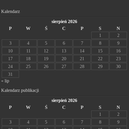
Kalendarz
sierpień 2026
P
W
Ś
C
P
S
N
1
2
3
4
5
6
7
8
9
10
11
12
13
14
15
16
17
18
19
20
21
22
23
24
25
26
27
28
29
30
31
« lip
Kalendarz publikacji
sierpień 2026
P
W
Ś
C
P
S
N
1
2
3
4
5
6
7
8
9