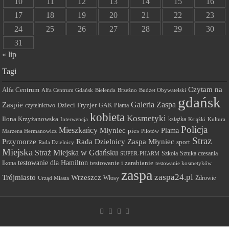
10
11
12
13
14
15
16
17
18
19
20
21
22
23
24
25
26
27
28
29
30
31
« lip
Tagi
Czytam na
Alfa Centrum
Alfa Centrum Gdańsk
Bielenda
Brzeźno
Budżet Obywatelski
gdańsk
Galeria Zaspa
Zaspie
Dzieci
Fryzjer
GAK Plama
czytelnictwo
kobieta
Kosmetyki
Ilona Krzyżanowska
Interwencja
książka
Książki
Kultura
Policja
Mieszkańcy
Młyniec
Plama
pies
Marzena Hermanowicz
Pilotów
Straz
Przymorze
Rada Dzielnicy Zaspa Młyniec
sport
Rada Dzielnicy
Miejska
Straż Miejska w Gdańsku
Szkoła
Sztuka czesania
SUPER-PHARM
testowanie dla Hamilton
Ikona
testowanie i zarabianie
testowanie kosmetyków
zaspa
zaspa24.pl
Trójmiasto
Wrzeszcz
Włosy
Urząd Miasta
Zdrowie