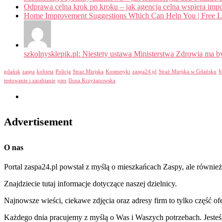
Odprawa celna krok po kroku – jak agencja celna wspiera impo
Home Improvement Suggestions Which Can Help You | Free Live
szkolnysklepik.pl: Niestety ustawa Ministerstwa Zdrowia ma by
gdańsk
zaspa
kobieta
Policja
Straz Miejska
Kosmetyki
zaspa24.pl
Straż Miejska w Gdańsku
M
testowanie i zarabianie
pies
Ilona Krzyżanowska
Advertisement
O nas
Portal zaspa24.pl powstał z myślą o mieszkańcach Zaspy, ale równie
Znajdziecie tutaj informacje dotyczące naszej dzielnicy.
Najnowsze wieści, ciekawe zdjęcia oraz adresy firm to tylko część of
Każdego dnia pracujemy z myślą o Was i Waszych potrzebach. Jesteśm