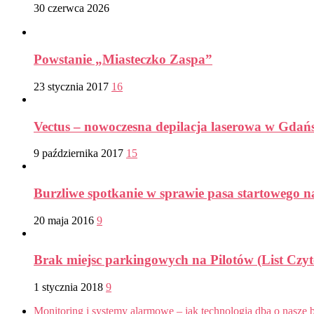
30 czerwca 2026
Powstanie „Miasteczko Zaspa”
23 stycznia 2017
16
Vectus – nowoczesna depilacja laserowa w Gdań
9 października 2017
15
Burzliwe spotkanie w sprawie pasa startowego n
20 maja 2016
9
Brak miejsc parkingowych na Pilotów (List Czyt
1 stycznia 2018
9
Monitoring i systemy alarmowe – jak technologia dba o nasze