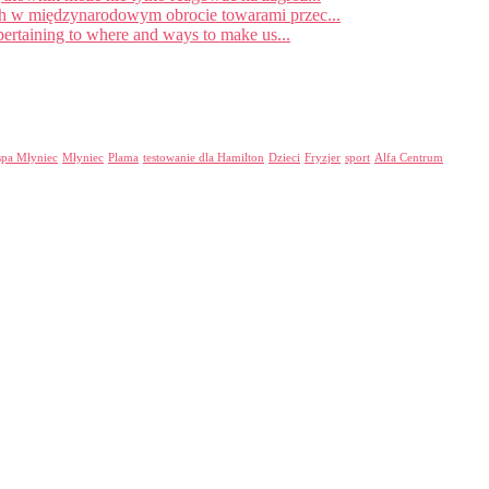
ych w międzynarodowym obrocie towarami przec...
rtaining to where and ways to make us...
spa Młyniec
Młyniec
Plama
testowanie dla Hamilton
Dzieci
Fryzjer
sport
Alfa Centrum