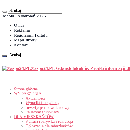
sobota , 8 sierpień 2026
O nas
Reklama
Regulamin Portalu
Mapa strony
Kontakt
Zaspa24.PL Gdańsk lokalnie. Źródło informacji d
Strona główna
WYDARZENIA
Aktualności
Wypadki i incydenty
Inwestycje i nowe budowy
Felietony i wywiady
DLA MIESZKAŃCÓW
Kultura rozrywka i rekreacja
Ogłoszenia dla mieszkańców