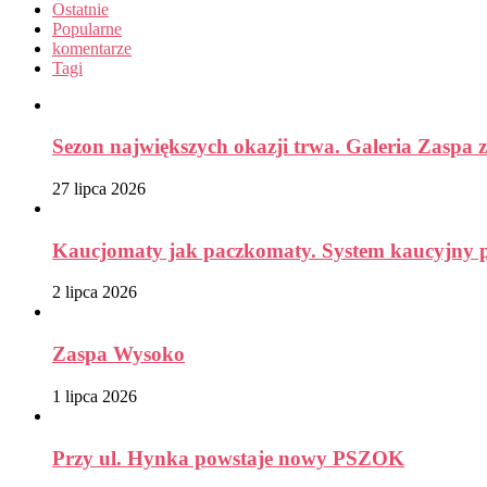
Ostatnie
Popularne
komentarze
Tagi
Sezon największych okazji trwa. Galeria Zaspa z
27 lipca 2026
Kaucjomaty jak paczkomaty. System kaucyjny prz
2 lipca 2026
Zaspa Wysoko
1 lipca 2026
Przy ul. Hynka powstaje nowy PSZOK