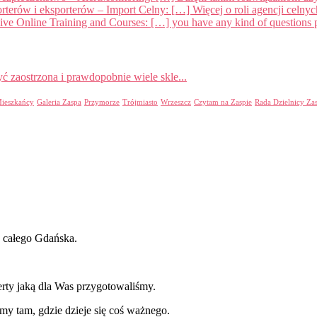
rterów i eksporterów – Import Celny: […] Więcej o roli agencji celn
 Online Training and Courses: […] you have any kind of questions pe
ć zaostrzona i prawdopobnie wiele skle...
ieszkańcy
Galeria Zaspa
Przymorze
Trójmiasto
Wrzeszcz
Czytam na Zaspie
Rada Dzielnicy Za
ż całego Gdańska.
erty jaką dla Was przygotowaliśmy.
y tam, gdzie dzieje się coś ważnego.