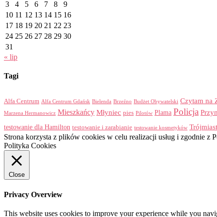
3
4
5
6
7
8
9
10
11
12
13
14
15
16
17
18
19
20
21
22
23
24
25
26
27
28
29
30
31
« lip
Tagi
Czytam na 
Alfa Centrum
Alfa Centrum Gdańsk
Bielenda
Brzeźno
Budżet Obywatelski
Policja
Mieszkańcy
Przy
Młyniec
Plama
pies
Marzena Hermanowicz
Pilotów
Trójmias
testowanie dla Hamilton
testowanie i zarabianie
testowanie kosmetyków
Strona korzysta z plików cookies w celu realizacji usług i zgodnie 
Polityka Cookies
Close
Privacy Overview
This website uses cookies to improve your experience while you navigat