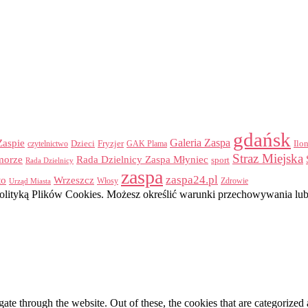
gdańsk
Galeria Zaspa
Zaspie
Dzieci
Fryzjer
GAK Plama
Ilo
czytelnictwo
Straz Miejska
morze
Rada Dzielnicy Zaspa Młyniec
sport
Rada Dzielnicy
zaspa
zaspa24.pl
to
Wrzeszcz
Włosy
Urząd Miasta
Zdrowie
z Polityką Plików Cookies. Możesz określić warunki przechowywania lu
e through the website. Out of these, the cookies that are categorized a