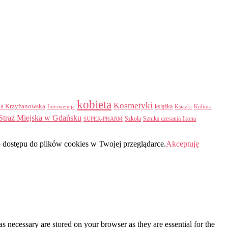
kobieta
Kosmetyki
na Krzyżanowska
Interwencja
książka
Książki
Kultura
Straż Miejska w Gdańsku
Szkoła
Sztuka czesania Ikona
SUPER-PHARM
b dostępu do plików cookies w Twojej przeglądarce.
Akceptuję
s necessary are stored on your browser as they are essential for the