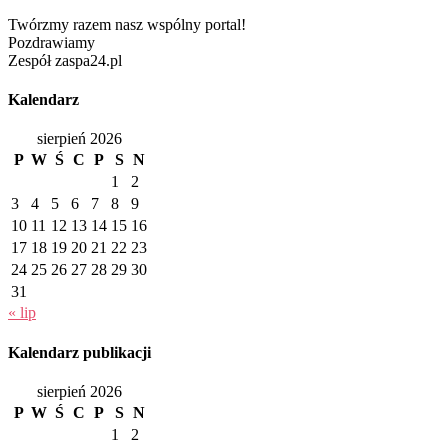
Twórzmy razem nasz wspólny portal!
Pozdrawiamy
Zespół zaspa24.pl
Kalendarz
sierpień 2026
P
W
Ś
C
P
S
N
1
2
3
4
5
6
7
8
9
10
11
12
13
14
15
16
17
18
19
20
21
22
23
24
25
26
27
28
29
30
31
« lip
Kalendarz publikacji
sierpień 2026
P
W
Ś
C
P
S
N
1
2