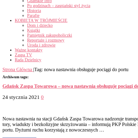
Gdańskie Info
Po godzinach – zaspiański styl życia
Historia
Parafie
KOBIETA W TRÓJMIEŚCIE
Dom i dziecko
Książki
Pamiętnik zakupoholiczki
Reportaże i rozmowy
Uroda i zdrowie
Ważne kontakty
Zaspa TV
Rada Dzielnicy
Strona Główna
|
Tag:
nowa nastawnia obsługuje pociągi do portu
Archiwum tagu:
Gdańsk Zaspa Towarowa – nowa nastawnia obsługuje pociągi d
24 stycznia 2021
0
Nowa nastawnia na stacji Gdańsk Zaspa Towarowa nadzoruje transp
tory, wiadukty i bezkolizyjne skrzyżowania – informują PKP Polsk
portu. Dyżurni ruchu korzystają z nowoczesnych …