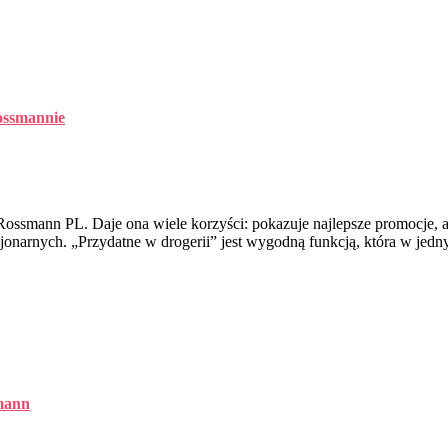
Rossmannie
ssmann PL. Daje ona wiele korzyści: pokazuje najlepsze promocje, a
onarnych. „Przydatne w drogerii” jest wygodną funkcją, która w jedn
mann