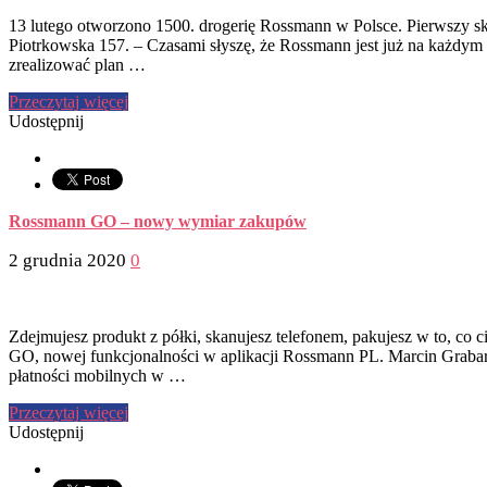
13 lutego otworzono 1500. drogerię Rossmann w Polsce. Pierwszy sk
Piotrkowska 157. – Czasami słyszę, że Rossmann jest już na każdym
zrealizować plan …
Przeczytaj więcej
Udostępnij
Rossmann GO – nowy wymiar zakupów
2 grudnia 2020
0
Zdejmujesz produkt z półki, skanujesz telefonem, pakujesz w to, co c
GO, nowej funkcjonalności w aplikacji Rossmann PL. Marcin Grabar
płatności mobilnych w …
Przeczytaj więcej
Udostępnij