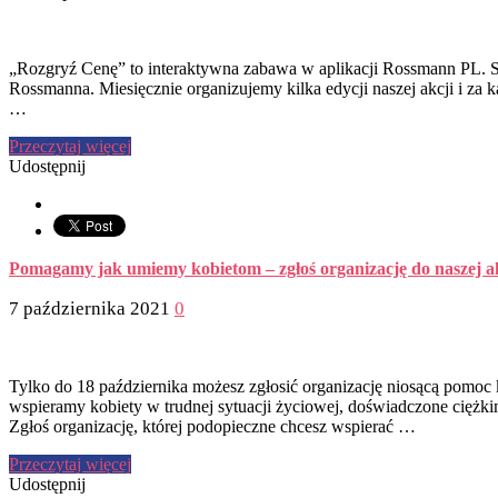
„Rozgryź Cenę” to interaktywna zabawa w aplikacji Rossmann PL. Sza
Rossmanna. Miesięcznie organizujemy kilka edycji naszej akcji i za
…
Przeczytaj więcej
Udostępnij
Pomagamy jak umiemy kobietom – zgłoś organizację do naszej a
7 października 2021
0
Tylko do 18 października możesz zgłosić organizację niosącą pomo
wspieramy kobiety w trudnej sytuacji życiowej, doświadczone ciężk
Zgłoś organizację, której podopieczne chcesz wspierać …
Przeczytaj więcej
Udostępnij