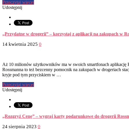
Przeczytaj więcej
Udostępnij
„Przydatne w drogerii” – korzystaj z aplikacji na zakupach w 
14 kwietnia 2025
0
Aż 10 milionów użytkowników ma w swoich smartfonach aplikację Ro
Rossmanna to też bezcenny pomocnik na zakupach w drogeriach stacj
kryje pod tym przyciskiem w …
Przeczytaj więcej
Udostępnij
„Rozgryź Cenę” – wygraj karty podarunkowe do drogerii Ross
24 sierpnia 2023
0