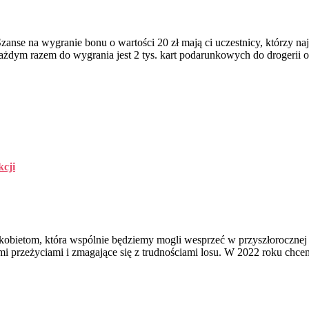
nse na wygranie bonu o wartości 20 zł mają ci uczestnicy, którzy naj
 każdym razem do wygrania jest 2 tys. kart podarunkowych do drogerii 
kcji
c kobietom, która wspólnie będziemy mogli wesprzeć w przyszłoroczn
imi przeżyciami i zmagające się z trudnościami losu. W 2022 roku ch