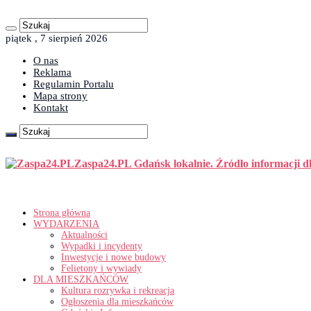
piątek , 7 sierpień 2026
O nas
Reklama
Regulamin Portalu
Mapa strony
Kontakt
Zaspa24.PL Gdańsk lokalnie. Źródło informacji d
Strona główna
WYDARZENIA
Aktualności
Wypadki i incydenty
Inwestycje i nowe budowy
Felietony i wywiady
DLA MIESZKAŃCÓW
Kultura rozrywka i rekreacja
Ogłoszenia dla mieszkańców