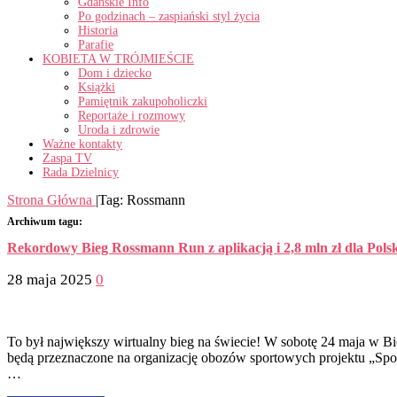
Gdańskie Info
Po godzinach – zaspiański styl życia
Historia
Parafie
KOBIETA W TRÓJMIEŚCIE
Dom i dziecko
Książki
Pamiętnik zakupoholiczki
Reportaże i rozmowy
Uroda i zdrowie
Ważne kontakty
Zaspa TV
Rada Dzielnicy
Strona Główna
|
Tag:
Rossmann
Archiwum tagu:
Rekordowy Bieg Rossmann Run z aplikacją i 2,8 mln zł dla Pols
28 maja 2025
0
To był największy wirtualny bieg na świecie! W sobotę 24 maja w Bi
będą przeznaczone na organizację obozów sportowych projektu „Spo
…