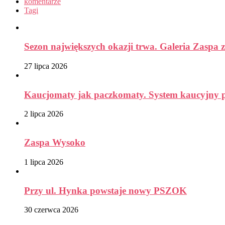
komentarze
Tagi
Sezon największych okazji trwa. Galeria Zaspa z
27 lipca 2026
Kaucjomaty jak paczkomaty. System kaucyjny prz
2 lipca 2026
Zaspa Wysoko
1 lipca 2026
Przy ul. Hynka powstaje nowy PSZOK
30 czerwca 2026