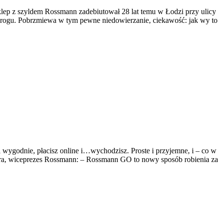
lep z szyldem Rossmann zadebiutował 28 lat temu w Łodzi przy ulicy 
 rogu. Pobrzmiewa w tym pewne niedowierzanie, ciekawość: jak wy to 
i wygodnie, płacisz online i…wychodzisz. Proste i przyjemne, i – co w
a, wiceprezes Rossmann: – Rossmann GO to nowy sposób robienia zak