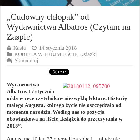
„Cudowny chłopak” od
Wydawnictwa Albatros (Czytam na
Zaspie)
Kasia
14 stycznia 2018
KOBIETA W TRÓJMIEŚCIE
,
Książki
Skomentuj
Wydawnictwo
Albatros 17 stycznia
odda w ręce czytelników niezwykłą lekturę. Historię
małego Augusta, którego życie nie oszczędzało od
momentu narodzin. Według nas to pozycja
obowiązkowa na liście „książek do przeczytania w
2018”.
August ma 10 lat, 27 operacji za sobą i… nigdy nie