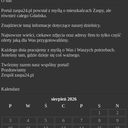
O nas
Portal zaspa24.pl powstał z myślą o mieszkańcach Zaspy, ale
również całego Gdańska.
Znajdziecie tutaj informacje dotyczące naszej dzielnicy.
Najnowsze wieści, ciekawe zdjęcia oraz adresy firm to tylko część
oferty jaką dla Was przygotowaliśmy.
Każdego dnia pracujemy z myślą o Was i Waszych potrzebach.
Jesteśmy tam, gdzie dzieje się coś ważnego.
Twórzmy razem nasz wspólny portal!
Pozdrawiamy
Zespół zaspa24.pl
Kalendarz
sierpień 2026
P
W
Ś
C
P
S
N
1
2
3
4
5
6
7
8
9