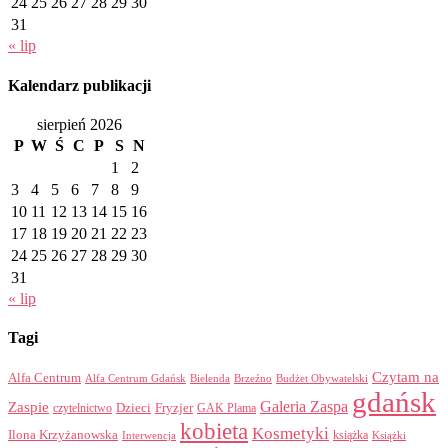
24
25
26
27
28
29
30
31
« lip
Kalendarz publikacji
sierpień 2026
P
W
Ś
C
P
S
N
1
2
3
4
5
6
7
8
9
10
11
12
13
14
15
16
17
18
19
20
21
22
23
24
25
26
27
28
29
30
31
« lip
Tagi
Czytam na
Alfa Centrum
Alfa Centrum Gdańsk
Bielenda
Brzeźno
Budżet Obywatelski
gdańsk
Galeria Zaspa
Zaspie
Dzieci
Fryzjer
GAK Plama
czytelnictwo
kobieta
Kosmetyki
Ilona Krzyżanowska
Interwencja
książka
Książki