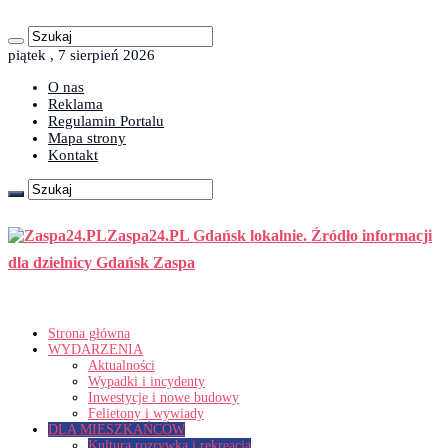
piątek , 7 sierpień 2026
O nas
Reklama
Regulamin Portalu
Mapa strony
Kontakt
Zaspa24.PL Gdańsk lokalnie. Źródło informacji
dla dzielnicy Gdańsk Zaspa
Strona główna
WYDARZENIA
Aktualności
Wypadki i incydenty
Inwestycje i nowe budowy
Felietony i wywiady
DLA MIESZKAŃCÓW
Kultura rozrywka i rekreacja