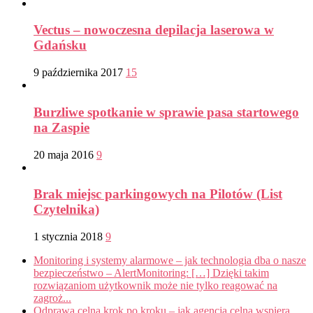
Vectus – nowoczesna depilacja laserowa w
Gdańsku
9 października 2017
15
Burzliwe spotkanie w sprawie pasa startowego
na Zaspie
20 maja 2016
9
Brak miejsc parkingowych na Pilotów (List
Czytelnika)
1 stycznia 2018
9
Monitoring i systemy alarmowe – jak technologia dba o nasze
bezpieczeństwo – AlertMonitoring: […] Dzięki takim
rozwiązaniom użytkownik może nie tylko reagować na
zagroż...
Odprawa celna krok po kroku – jak agencja celna wspiera