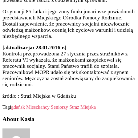
przestało sobie radzić z codziennymi sprawami.
O sytuacji 85-latka i jego żony funkcjonariusze powiadomili
przedstawicieli Miejskiego Ośrodka Pomocy Rodzinie.
Dostali zapewnienie, że pracownicy socjalni niezwłocznie
odwiedzą małżonków, ocenią ich życiowe warunki i udzielą
niezbędnego wsparcia.
[aktualizacja: 28.01.2016 r.]
Kontrola przeprowadzona 27 stycznia przez strażników z
Referatu VI wykazała, że małżonkami zaopiekował się
pracownik socjalny. Starsi Państwo trafili do szpitala.
Pracownikowi MOPR udało się też skontaktować z synem
seniorów. Mężczyzna został zobowiązany do zaopiekowania
się rodzicami.
źródło : Straż Miejska w Gdańsku
Tagi
gdańsk
Mieszkańcy
Seniorzy
Straz Miejska
About Kasia