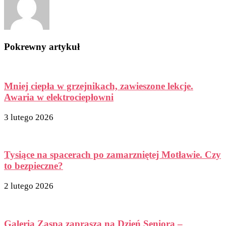
Pokrewny artykuł
Mniej ciepła w grzejnikach, zawieszone lekcje.
Awaria w elektrociepłowni
3 lutego 2026
Tysiące na spacerach po zamarzniętej Motławie. Czy
to bezpieczne?
2 lutego 2026
Galeria Zaspa zaprasza na Dzień Seniora –