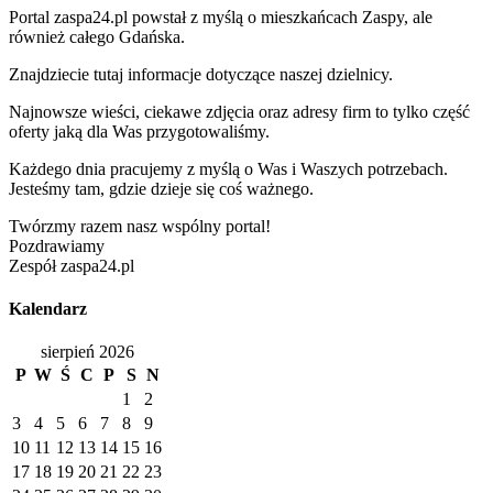
Portal zaspa24.pl powstał z myślą o mieszkańcach Zaspy, ale
również całego Gdańska.
Znajdziecie tutaj informacje dotyczące naszej dzielnicy.
Najnowsze wieści, ciekawe zdjęcia oraz adresy firm to tylko część
oferty jaką dla Was przygotowaliśmy.
Każdego dnia pracujemy z myślą o Was i Waszych potrzebach.
Jesteśmy tam, gdzie dzieje się coś ważnego.
Twórzmy razem nasz wspólny portal!
Pozdrawiamy
Zespół zaspa24.pl
Kalendarz
sierpień 2026
P
W
Ś
C
P
S
N
1
2
3
4
5
6
7
8
9
10
11
12
13
14
15
16
17
18
19
20
21
22
23