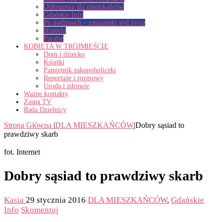
Ogłoszenia dla mieszkańców
Gdańskie Info
Po godzinach – zaspiański styl życia
Historia
Parafie
KOBIETA W TRÓJMIEŚCIE
Dom i dziecko
Książki
Pamiętnik zakupoholiczki
Reportaże i rozmowy
Uroda i zdrowie
Ważne kontakty
Zaspa TV
Rada Dzielnicy
Strona Główna
|
DLA MIESZKAŃCÓW
|
Dobry sąsiad to
prawdziwy skarb
fot. Internet
Dobry sąsiad to prawdziwy skarb
Kasia
29 stycznia 2016
DLA MIESZKAŃCÓW
,
Gdańskie
Info
Skomentuj