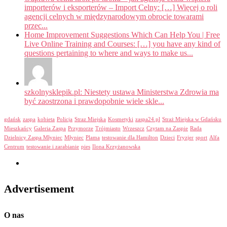
importerów i eksporterów – Import Celny: […] Więcej o roli
agencji celnych w międzynarodowym obrocie towarami
przec...
Home Improvement Suggestions Which Can Help You | Free
Live Online Training and Courses: […] you have any kind of
questions pertaining to where and ways to make us...
szkolnysklepik.pl: Niestety ustawa Ministerstwa Zdrowia ma
być zaostrzona i prawdopobnie wiele skle...
gdańsk
zaspa
kobieta
Policja
Straz Miejska
Kosmetyki
zaspa24.pl
Straż Miejska w Gdańsku
Mieszkańcy
Galeria Zaspa
Przymorze
Trójmiasto
Wrzeszcz
Czytam na Zaspie
Rada
Dzielnicy Zaspa Młyniec
Młyniec
Plama
testowanie dla Hamilton
Dzieci
Fryzjer
sport
Alfa
Centrum
testowanie i zarabianie
pies
Ilona Krzyżanowska
Advertisement
O nas