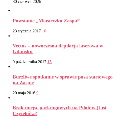
30 czerwca 2026
Powstanie „Miasteczko Zaspa”
23 stycznia 2017
16
Vectus – nowoczesna depilacja laserowa w
Gdańsku
9 października 2017
15
Burzliwe spotkanie w sprawie pasa startowego
na Zaspie
20 maja 2016
9
Brak miejsc parkingowych na Pilotów (List
Czytelnika)