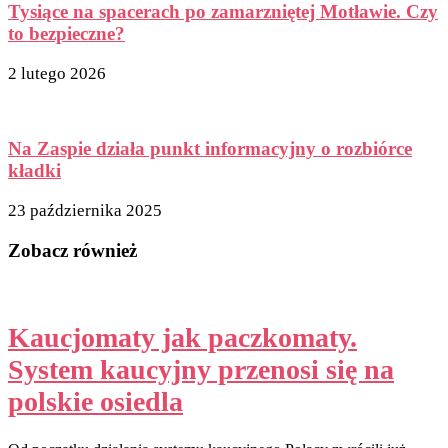
Tysiące na spacerach po zamarzniętej Motławie. Czy
to bezpieczne?
2 lutego 2026
Na Zaspie działa punkt informacyjny o rozbiórce
kładki
23 października 2025
Zobacz również
Kaucjomaty jak paczkomaty.
System kaucyjny przenosi się na
polskie osiedla