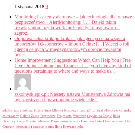
1 stycznia 2018
9
Monitoring i systemy alarmowe – jak technologia dba o nasze
bezpieczeństwo – AlertMonitoring: […] Dzięki takim
rozwiązaniom użytkownik może nie tylko reagować na
zagroż...
Odprawa celna krok po kroku – jak agencja celna wspiera
importerów i eksporterów – Import Celny: […] Więcej o roli
agencji celnych w międzynarodowym obrocie towarami
przec...
Home Improvement Suggestions Which Can Help You | Free
Live Online Training and Courses: […] you have any kind of
questions pertaining to where and ways to make us...
szkolnysklepik.pl: Niestety ustawa Ministerstwa Zdrowia ma
być zaostrzona i prawdopobnie wiele skle...
gdańsk
zaspa
kobieta
Policja
Straz Miejska
Kosmetyki
zaspa24.pl
Straż Miejska w Gdańsku
Mieszkańcy
Galeria Zaspa
Przymorze
Trójmiasto
Wrzeszcz
Czytam na Zaspie
Rada
Dzielnicy Zaspa Młyniec
Młyniec
Plama
testowanie dla Hamilton
Dzieci
Fryzjer
sport
Alfa
Centrum
testowanie i zarabianie
pies
Ilona Krzyżanowska