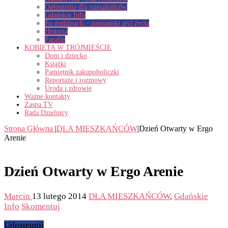
Ogłoszenia dla mieszkańców
Gdańskie Info
Po godzinach – zaspiański styl życia
Historia
Parafie
KOBIETA W TRÓJMIEŚCIE
Dom i dziecko
Książki
Pamiętnik zakupoholiczki
Reportaże i rozmowy
Uroda i zdrowie
Ważne kontakty
Zaspa TV
Rada Dzielnicy
Strona Główna
|
DLA MIESZKAŃCÓW
|
Dzień Otwarty w Ergo
Arenie
Dzień Otwarty w Ergo Arenie
Marcin
13 lutego 2014
DLA MIESZKAŃCÓW
,
Gdańskie
Info
Skomentuj
Udostępnij