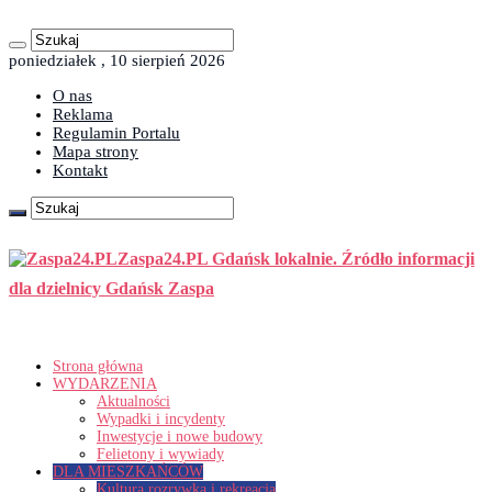
poniedziałek , 10 sierpień 2026
O nas
Reklama
Regulamin Portalu
Mapa strony
Kontakt
Zaspa24.PL Gdańsk lokalnie. Źródło informacji
dla dzielnicy Gdańsk Zaspa
Strona główna
WYDARZENIA
Aktualności
Wypadki i incydenty
Inwestycje i nowe budowy
Felietony i wywiady
DLA MIESZKAŃCÓW
Kultura rozrywka i rekreacja