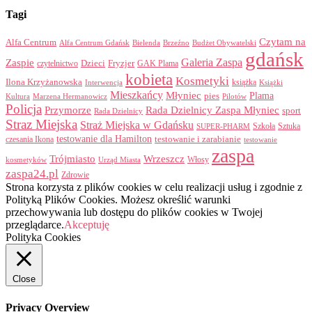
Tagi
Czytam na
Alfa Centrum
Alfa Centrum Gdańsk
Bielenda
Brzeźno
Budżet Obywatelski
gdańsk
Galeria Zaspa
Zaspie
Dzieci
Fryzjer
GAK Plama
czytelnictwo
kobieta
Kosmetyki
Ilona Krzyżanowska
Interwencja
książka
Książki
Mieszkańcy
Młyniec
Plama
pies
Kultura
Marzena Hermanowicz
Pilotów
Policja
Przymorze
Rada Dzielnicy Zaspa Młyniec
sport
Rada Dzielnicy
Straz Miejska
Straż Miejska w Gdańsku
Szkoła
Sztuka
SUPER-PHARM
testowanie dla Hamilton
czesania Ikona
testowanie i zarabianie
testowanie
zaspa
Trójmiasto
Wrzeszcz
Włosy
kosmetyków
Urząd Miasta
zaspa24.pl
Zdrowie
Strona korzysta z plików cookies w celu realizacji usług i zgodnie z
Polityką Plików Cookies. Możesz określić warunki
przechowywania lub dostępu do plików cookies w Twojej
przeglądarce.
Akceptuję
Polityka Cookies
Close
Privacy Overview