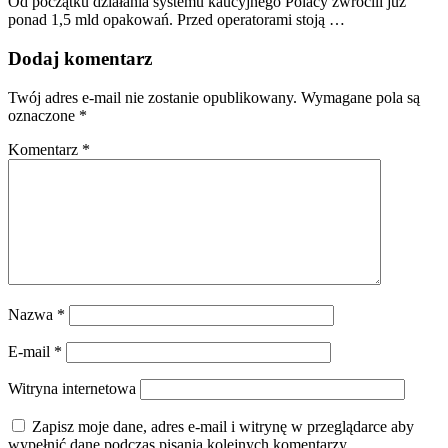
Od początku działania systemu kaucyjnego Polacy zwrócili już
ponad 1,5 mld opakowań. Przed operatorami stoją …
Dodaj komentarz
Twój adres e-mail nie zostanie opublikowany.
Wymagane pola są
oznaczone
*
Komentarz
*
Nazwa
*
E-mail
*
Witryna internetowa
Zapisz moje dane, adres e-mail i witrynę w przeglądarce aby
wypełnić dane podczas pisania kolejnych komentarzy.