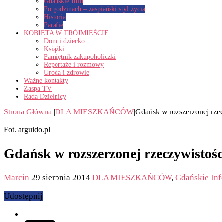
Gdańskie Info
Po godzinach – zaspiański styl życia
Historia
Parafie
KOBIETA W TRÓJMIEŚCIE
Dom i dziecko
Książki
Pamiętnik zakupoholiczki
Reportaże i rozmowy
Uroda i zdrowie
Ważne kontakty
Zaspa TV
Rada Dzielnicy
Strona Główna
|
DLA MIESZKAŃCÓW
|
Gdańsk w rozszerzonej rze
Fot. arguido.pl
Gdańsk w rozszerzonej rzeczywistośc
Marcin
29 sierpnia 2014
DLA MIESZKAŃCÓW
,
Gdańskie Inf
Udostępnij