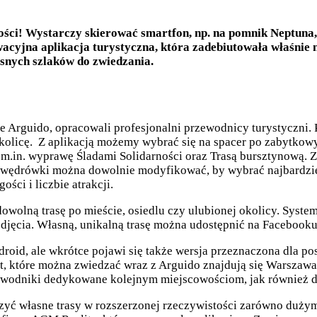
ści! Wystarczy skierować smartfon, np. na pomnik Neptuna, 
wacyjna aplikacja turystyczna, która zadebiutowała właśnie 
asnych szlaków do zwiedzania.
je Arguido, opracowali profesjonalni przewodnicy turystyczni.
 okolicę. Z aplikacją możemy wybrać się na spacer po zabytkow
 m.in. wyprawę Śladami Solidarności oraz Trasą bursztynową.
 wędrówki można dowolnie modyfikować, by wybrać najbardziej
ści i liczbie atrakcji.
wolną trasę po mieście, osiedlu czy ulubionej okolicy. Syste
zdjęcia. Własną, unikalną trasę można udostępnić na Facebook
droid, ale wkrótce pojawi się także wersja przeznaczona dla po
st, które można zwiedzać wraz z Arguido znajdują się Warszawa
wodniki dedykowane kolejnym miejscowościom, jak również do
rzyć własne trasy w rozszerzonej rzeczywistości zarówno duż