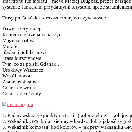
smartfonu lub tabletu – mówi Maciej Długosz, prezes zarządu
system z funkcjami przydatnymi turystom, np. ze strumieniem
Trasy po Gdańsku w rozszerzonej rzeczywistości:
Dawne fortyfikacje
Koniecznie trzeba zobaczyć
Magiczna oliwa
Murale
Śladami Solidarności
Trasa bursztynowa
Tym, co za polski Gdańsk…
Urokliwy Wrzeszcz
Wokół morza
Znane osobistości
Gdańskie wrota
Gdańskie kościoły
1. Radar: wskazuje punkty na trasie (kolor zielony – kolejny p
2. Wskaźnik GPS: kolor zielony – bardzo dobra jakość sygnału
3. Wskaźnik kompasu: kod kolorów – jak przy wskaźniku GP