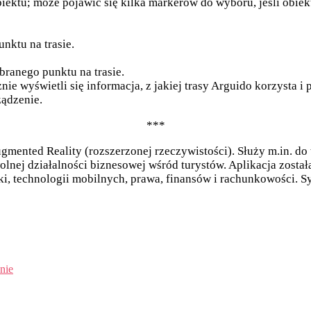
biektu; może pojawić się kilka markerów do wyboru, jeśli obiekt
nktu na trasie.
branego punktu na trasie.
e wyświetli się informacja, z jakiej trasy Arguido korzysta i 
ądzenie.
***
mented Reality (rozszerzonej rzeczywistości). Służy m.in. do t
nej działalności biznesowej wśród turystów. Aplikacja został
ki, technologii mobilnych, prawa, finansów i rachunkowości. 
nie