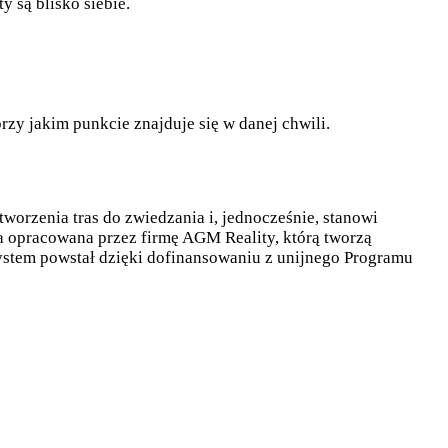
y są blisko siebie.
przy jakim punkcie znajduje się w danej chwili.
worzenia tras do zwiedzania i, jednocześnie, stanowi
a opracowana przez firmę AGM Reality, którą tworzą
System powstał dzięki dofinansowaniu z unijnego Programu