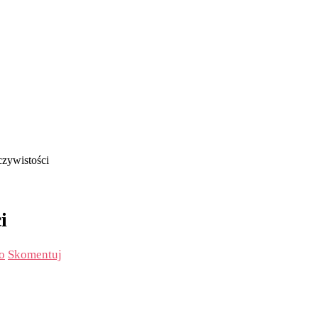
czywistości
i
o
Skomentuj