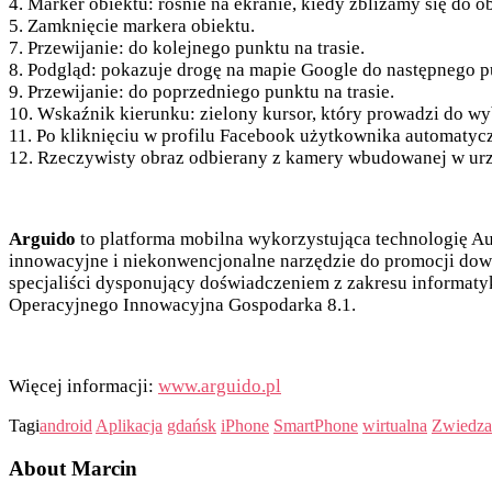
4. Marker obiektu: rośnie na ekranie, kiedy zbliżamy się do o
5. Zamknięcie markera obiektu.
7. Przewijanie: do kolejnego punktu na trasie.
8. Podgląd: pokazuje drogę na mapie Google do następnego pu
9. Przewijanie: do poprzedniego punktu na trasie.
10. Wskaźnik kierunku: zielony kursor, który prowadzi do wy
11. Po kliknięciu w profilu Facebook użytkownika automatyczni
12. Rzeczywisty obraz odbierany z kamery wbudowanej w urz
Arguido
to platforma mobilna wykorzystująca technologię Aug
innowacyjne i niekonwencjonalne narzędzie do promocji dowol
specjaliści dysponujący doświadczeniem z zakresu informaty
Operacyjnego Innowacyjna Gospodarka 8.1.
Więcej informacji:
www.arguido.pl
Tagi
android
Aplikacja
gdańsk
iPhone
SmartPhone
wirtualna
Zwiedza
About Marcin