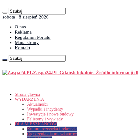
sobota , 8 sierpień 2026
O nas
Reklama
Regulamin Portalu
Mapa strony
Kontakt
Zaspa24.PL Gdańsk lokalnie. Źródło informacji d
Strona główna
WYDARZENIA
Aktualności
Wypadki i incydenty
Inwestycje i nowe budowy
Felietony i wywiady
DLA MIESZKAŃCÓW
Kultura rozrywka i rekreacja
Ogłoszenia dla mieszkańców