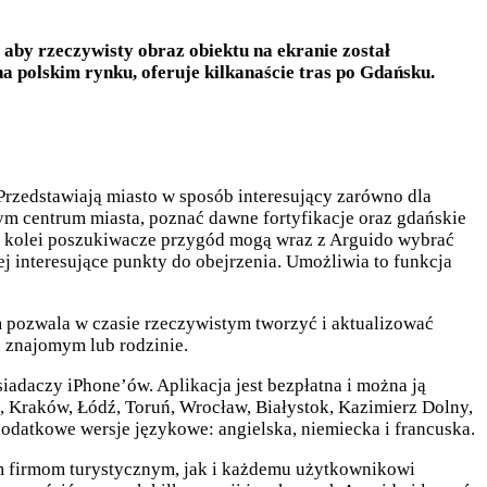
aby rzeczywisty obraz obiektu na ekranie został
na polskim rynku, oferuje kilkanaście tras po Gdańsku.
 Przedstawiają miasto w sposób interesujący zarówno dla
ym centrum miasta, poznać dawne fortyfikacje oraz gdańskie
 Z kolei poszukiwacze przygód mogą wraz z Arguido wybrać
 interesujące punkty do obejrzenia. Umożliwia to funkcja
m pozwala w czasie rzeczywistym tworzyć i aktualizować
u znajomym lub rodzinie.
siadaczy iPhone’ów. Aplikacja jest bezpłatna i można ją
, Kraków, Łódź, Toruń, Wrocław, Białystok, Kazimierz Dolny,
datkowe wersje językowe: angielska, niemiecka i francuska.
ym firmom turystycznym, jak i każdemu użytkownikowi