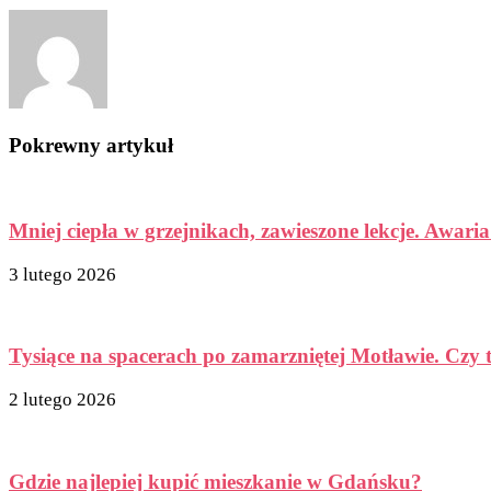
Pokrewny artykuł
Mniej ciepła w grzejnikach, zawieszone lekcje. Awaria
3 lutego 2026
Tysiące na spacerach po zamarzniętej Motławie. Czy 
2 lutego 2026
Gdzie najlepiej kupić mieszkanie w Gdańsku?