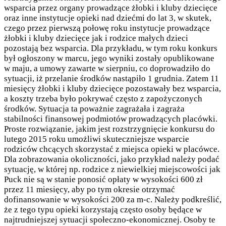
wsparcia przez organy prowadzące żłobki i kluby dziecięce
oraz inne instytucje opieki nad dziećmi do lat 3, w skutek,
czego przez pierwszą połowę roku instytucje prowadzące
żłobki i kluby dziecięce jak i rodzice małych dzieci
pozostają bez wsparcia. Dla przykładu, w tym roku konkurs
był ogłoszony w marcu, jego wyniki zostały opublikowane
w maju, a umowy zawarte w sierpniu, co doprowadziło do
sytuacji, iż przelanie środków nastąpiło 1 grudnia. Zatem 11
miesięcy żłobki i kluby dziecięce pozostawały bez wsparcia,
a koszty trzeba było pokrywać często z zapożyczonych
środków. Sytuacja ta poważnie zagrażała i zagraża
stabilności finansowej podmiotów prowadzących placówki.
Proste rozwiązanie, jakim jest rozstrzygnięcie konkursu do
lutego 2015 roku umożliwi skuteczniejsze wsparcie
rodziców chcących skorzystać z miejsca opieki w placówce.
Dla zobrazowania okoliczności, jako przykład należy podać
sytuację, w której np. rodzice z niewielkiej miejscowości jak
Puck nie są w stanie ponosić opłaty w wysokości 600 zł
przez 11 miesięcy, aby po tym okresie otrzymać
dofinansowanie w wysokości 200 za m-c. Należy podkreślić,
że z tego typu opieki korzystają często osoby będące w
najtrudniejszej sytuacji społeczno-ekonomicznej. Osoby te