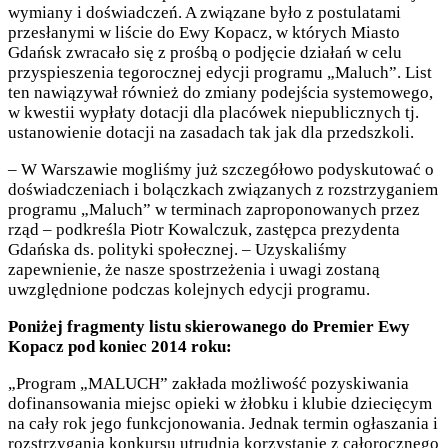
wymiany i doświadczeń. A związane było z postulatami
przesłanymi w liście do Ewy Kopacz, w których Miasto
Gdańsk zwracało się z prośbą o podjęcie działań w celu
przyspieszenia tegorocznej edycji programu „Maluch”. List
ten nawiązywał również do zmiany podejścia systemowego,
w kwestii wypłaty dotacji dla placówek niepublicznych tj.
ustanowienie dotacji na zasadach tak jak dla przedszkoli.
– W Warszawie mogliśmy już szczegółowo podyskutować o
doświadczeniach i bolączkach związanych z rozstrzyganiem
programu „Maluch” w terminach zaproponowanych przez
rząd – podkreśla Piotr Kowalczuk, zastępca prezydenta
Gdańska ds. polityki społecznej. – Uzyskaliśmy
zapewnienie, że nasze spostrzeżenia i uwagi zostaną
uwzględnione podczas kolejnych edycji programu.
Poniżej fragmenty listu skierowanego do Premier Ewy
Kopacz pod koniec 2014 roku:
„Program „MALUCH” zakłada możliwość pozyskiwania
dofinansowania miejsc opieki w żłobku i klubie dziecięcym
na cały rok jego funkcjonowania. Jednak termin ogłaszania i
rozstrzygania konkursu utrudnia korzystanie z całorocznego