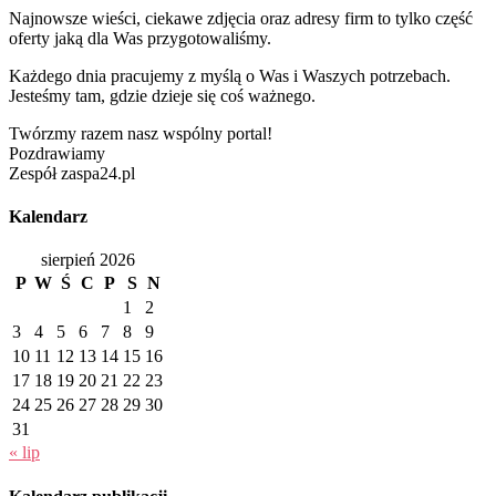
Najnowsze wieści, ciekawe zdjęcia oraz adresy firm to tylko część
oferty jaką dla Was przygotowaliśmy.
Każdego dnia pracujemy z myślą o Was i Waszych potrzebach.
Jesteśmy tam, gdzie dzieje się coś ważnego.
Twórzmy razem nasz wspólny portal!
Pozdrawiamy
Zespół zaspa24.pl
Kalendarz
sierpień 2026
P
W
Ś
C
P
S
N
1
2
3
4
5
6
7
8
9
10
11
12
13
14
15
16
17
18
19
20
21
22
23
24
25
26
27
28
29
30
31
« lip