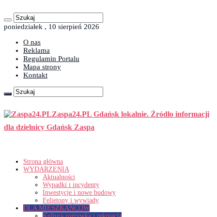
poniedziałek , 10 sierpień 2026
O nas
Reklama
Regulamin Portalu
Mapa strony
Kontakt
Zaspa24.PL Gdańsk lokalnie. Źródło informacji
dla dzielnicy Gdańsk Zaspa
Strona główna
WYDARZENIA
Aktualności
Wypadki i incydenty
Inwestycje i nowe budowy
Felietony i wywiady
DLA MIESZKAŃCÓW
Kultura rozrywka i rekreacja