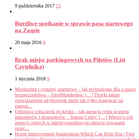
9 października 2017
15
Burzliwe spotkanie w sprawie pasa startowego
na Zaspie
20 maja 2016
9
Brak miejsc parkingowych na Pilotów (List
Czytelnika)
1 stycznia 2018
9
Monitoring i systemy alarmowe – jak technologia dba o nasze
bezpieczeństwo – AlertMonitoring: […] Dzięki takim
rozwiązaniom użytkownik może nie tylko reagować na
zagroż...
Odprawa celna krok po kroku – jak agencja celna wspiera
importerów i eksporterów – Import Celny: […] Więcej o roli
agencji celnych w międzynarodowym obrocie towarami
przec...
Home Improvement Suggestions Which Can Help You | Free