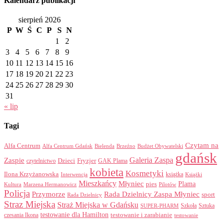
Kalendarz publikacji
sierpień 2026
P
W
Ś
C
P
S
N
1
2
3
4
5
6
7
8
9
10
11
12
13
14
15
16
17
18
19
20
21
22
23
24
25
26
27
28
29
30
31
« lip
Tagi
Czytam na
Alfa Centrum
Alfa Centrum Gdańsk
Bielenda
Brzeźno
Budżet Obywatelski
gdańsk
Galeria Zaspa
Zaspie
Dzieci
Fryzjer
GAK Plama
czytelnictwo
kobieta
Kosmetyki
Ilona Krzyżanowska
Interwencja
książka
Książki
Mieszkańcy
Młyniec
Plama
pies
Kultura
Marzena Hermanowicz
Pilotów
Policja
Przymorze
Rada Dzielnicy Zaspa Młyniec
sport
Rada Dzielnicy
Straz Miejska
Straż Miejska w Gdańsku
Szkoła
Sztuka
SUPER-PHARM
testowanie dla Hamilton
czesania Ikona
testowanie i zarabianie
testowanie