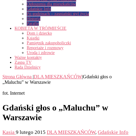
Ogłoszenia dla mieszkańców
Gdańskie Info
Po godzinach – zaspiański styl życia
Historia
Parafie
KOBIETA W TRÓJMIEŚCIE
Dom i dziecko
Książki
Pamiętnik zakupoholiczki
Reportaże i rozmowy
Uroda i zdrowie
Ważne kontakty
Zaspa TV
Rada Dzielnicy
Strona Główna
|
DLA MIESZKAŃCÓW
|
Gdański głos o
„Maluchu” w Warszawie
fot. Internet
Gdański głos o „Maluchu” w
Warszawie
Kasia
9 lutego 2015
DLA MIESZKAŃCÓW
,
Gdańskie Info