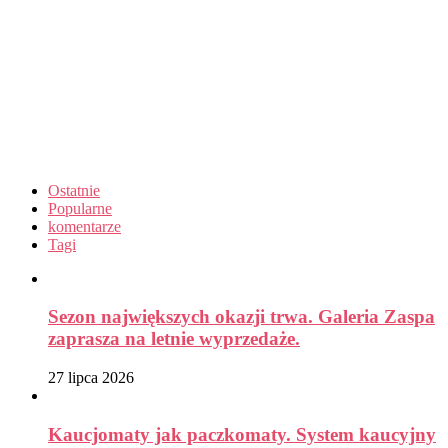
Ostatnie
Popularne
komentarze
Tagi
Sezon największych okazji trwa. Galeria Zaspa
zaprasza na letnie wyprzedaże.
27 lipca 2026
Kaucjomaty jak paczkomaty. System kaucyjny