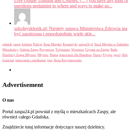
Live Online Training and Courses: […] you have any kind of
questions pertaining to where and ways to make us...
szkolnysklepik.pl: Niestety ustawa Ministerstwa Zdrowia ma
być zaostrzona i prawdopobnie wiele skle...
gdańsk
zaspa
kobieta
Policja
Straz Miejska
Kosmetyki
zaspa24.pl
Straż Miejska w Gdańsku
Mieszkańcy
Galeria Zaspa
Przymorze
Trójmiasto
Wrzeszcz
Czytam na Zaspie
Rada
Dzielnicy Zaspa Młyniec
Młyniec
Plama
testowanie dla Hamilton
Dzieci
Fryzjer
sport
Alfa
Centrum
testowanie i zarabianie
pies
Ilona Krzyżanowska
Advertisement
O nas
Portal zaspa24.pl powstał z myślą o mieszkańcach Zaspy, ale
również całego Gdańska.
Znajdziecie tutaj informacje dotyczące naszej dzielnicy.