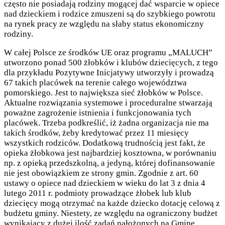
często nie posiadają rodziny mogącej dać wsparcie w opiece
nad dzieckiem i rodzice zmuszeni są do szybkiego powrotu
na rynek pracy ze względu na słaby status ekonomiczny
rodziny.
W całej Polsce ze środków UE oraz programu „MALUCH”
utworzono ponad 500 żłobków i klubów dziecięcych, z tego
dla przykładu Pozytywne Inicjatywy utworzyły i prowadzą
67 takich placówek na terenie całego województwa
pomorskiego. Jest to największa sieć żłobków w Polsce.
Aktualne rozwiązania systemowe i proceduralne stwarzają
poważne zagrożenie istnienia i funkcjonowania tych
placówek. Trzeba podkreślić, iż żadna organizacja nie ma
takich środków, żeby kredytować przez 11 miesięcy
wszystkich rodziców. Dodatkową trudnością jest fakt, że
opieka żłobkowa jest najbardziej kosztowna, w porównaniu
np. z opieką przedszkolną, a jedyną, której dofinansowanie
nie jest obowiązkiem ze strony gmin. Zgodnie z art. 60
ustawy o opiece nad dzieckiem w wieku do lat 3 z dnia 4
lutego 2011 r. podmioty prowadzące żłobek lub klub
dziecięcy mogą otrzymać na każde dziecko dotację celową z
budżetu gminy. Niestety, ze względu na ograniczony budżet
wynikający z dużej ilość zadań nałożonych na Gminę,