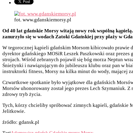
fot. www.gdanskiemorsy.pl
Od 40 lat gdańskie Morsy witają nowy rok wspólną kąpielą.
zanurzyło się w wodach Zatoki Gdańskiej przy plaży w Gda
W tegorocznej kąpieli gdańskim Morsom kibicowało prawie 
dyrektor gdańskiego MOSiR Leszek Paszkowski oraz prezes 
strojach. Wśród zebranych pojawił się bóg morza Neptun wra
Śnieżynki i nawiązującym do jubileuszu klubu oraz pan w bi
instruktorki fitness, Morsy na kilka minut do wody, mającej z
Czwartkowe spotkanie było wyjątkowe dla gdańskich Morsów ni
Morsów uhonorowany został jego prezes Lech Szymaniuk. Z r
zdrowy tryb życia.
Tych, kórzy chcieliby spróbować zimnych kąpieli, gdańskie Mo
Jelitkowie.
źródło: gdansk.pl
Tagi
Adamowicz
gdańsk
Gdańskie morsy
Morsy