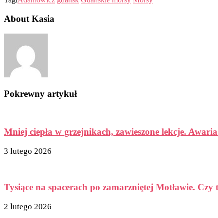
About Kasia
Pokrewny artykuł
Mniej ciepła w grzejnikach, zawieszone lekcje. Awaria
3 lutego 2026
Tysiące na spacerach po zamarzniętej Motławie. Czy 
2 lutego 2026