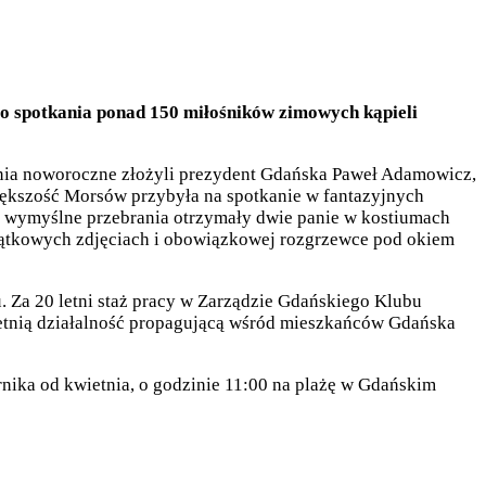
go spotkania ponad 150 miłośników zimowych kąpieli
nia noworoczne złożyli prezydent Gdańska Paweł Adamowicz,
ększość Morsów przybyła na spotkanie w fantazyjnych
ej wymyślne przebrania otrzymały dwie panie w kostiumach
miątkowych zdjęciach i obowiązkowej rozgrzewce pod okiem
. Za 20 letni staż pracy w Zarządzie Gdańskiego Klubu
etnią działalność propagującą wśród mieszkańców Gdańska
rnika od kwietnia, o godzinie 11:00 na plażę w Gdańskim