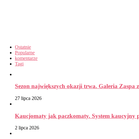
Ostatnie
Popularne
komentarze
Tagi
Sezon największych okazji trwa. Galeria Zaspa z
27 lipca 2026
Kaucjomaty jak paczkomaty. System kaucyjny prz
2 lipca 2026