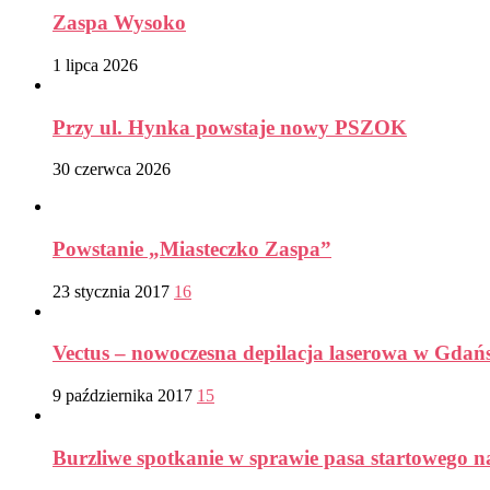
Zaspa Wysoko
1 lipca 2026
Przy ul. Hynka powstaje nowy PSZOK
30 czerwca 2026
Powstanie „Miasteczko Zaspa”
23 stycznia 2017
16
Vectus – nowoczesna depilacja laserowa w Gdań
9 października 2017
15
Burzliwe spotkanie w sprawie pasa startowego n