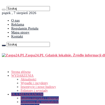
piątek , 7 sierpień 2026
O nas
Reklama
Regulamin Portalu
Mapa strony
Kontakt
Zaspa24.PL Gdańsk lokalnie. Źródło informacji d
Strona główna
WYDARZENIA
Aktualności
Wypadki i incydenty
Inwestycje i nowe budowy
Felietony i wywiady
DLA MIESZKAŃCÓW
Kultura rozrywka i rekreacja
Ogłoszenia dla mieszkańców