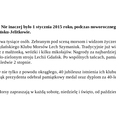
 Nie inaczej było 1 stycznia 2015 roku, podczas noworoczne
ńsku-Jelitkowie.
dwa tysiące osób. Zebranym pod sceną morsom i widzom życze
gdańskiego Klubu Morsów Lech Szymaniuk. Tradycyjnie już wi
z z małżonką, wróżki i kilku mikołajów. Nagrody za najbardzi
ało-zielonym stroju Lechii Gdańsk. Po wspólnych tańcach, pa
aledwie 2 stopnie.
e tylko z powodu okrągłego, 40 jubileusz istnienia ich klubu
ąk prezydenta odebrał pamiątkowy medal oraz dyplom za 40-l
rsy zapraszają w każdą sobotę, niedzielę i święto, od paździe