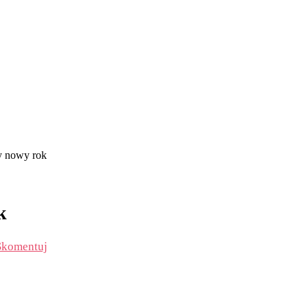
y nowy rok
k
Skomentuj