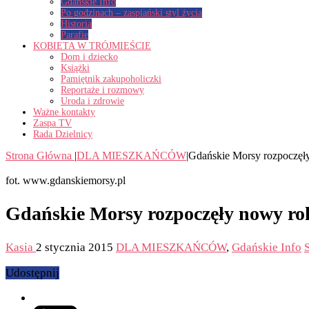
Gdańskie Info
Po godzinach – zaspiański styl życia
Historia
Parafie
KOBIETA W TRÓJMIEŚCIE
Dom i dziecko
Książki
Pamiętnik zakupoholiczki
Reportaże i rozmowy
Uroda i zdrowie
Ważne kontakty
Zaspa TV
Rada Dzielnicy
Strona Główna
|
DLA MIESZKAŃCÓW
|
Gdańskie Morsy rozpoczęł
fot. www.gdanskiemorsy.pl
Gdańskie Morsy rozpoczęły nowy ro
Kasia
2 stycznia 2015
DLA MIESZKAŃCÓW
,
Gdańskie Info
Udostępnij