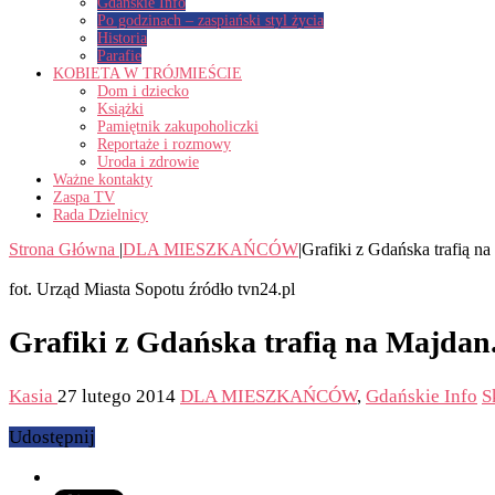
Gdańskie Info
Po godzinach – zaspiański styl życia
Historia
Parafie
KOBIETA W TRÓJMIEŚCIE
Dom i dziecko
Książki
Pamiętnik zakupoholiczki
Reportaże i rozmowy
Uroda i zdrowie
Ważne kontakty
Zaspa TV
Rada Dzielnicy
Strona Główna
|
DLA MIESZKAŃCÓW
|
Grafiki z Gdańska trafią 
fot. Urząd Miasta Sopotu źródło tvn24.pl
Grafiki z Gdańska trafią na Majdan
Kasia
27 lutego 2014
DLA MIESZKAŃCÓW
,
Gdańskie Info
S
Udostępnij