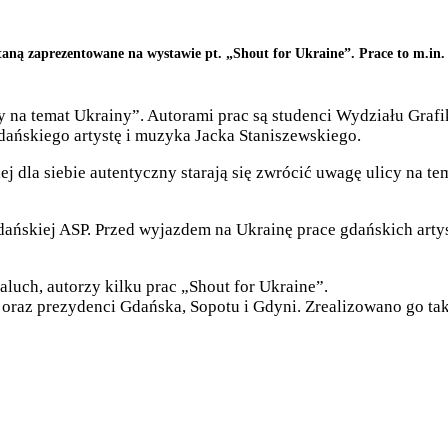
ną zaprezentowane na wystawie pt. „Shout for Ukraine”. Prace to m.in. int
 na temat Ukrainy”. Autorami prac są studenci Wydziału Grafi
ańskiego artystę i muzyka Jacka Staniszewskiego.
iej dla siebie autentyczny starają się zwrócić uwagę ulicy na 
ańskiej ASP. Przed wyjazdem na Ukrainę prace gdańskich arty
aluch, autorzy kilku prac „Shout for Ukraine”.
o oraz prezydenci Gdańska, Sopotu i Gdyni. Zrealizowano go ta