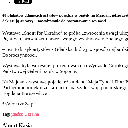
40 plakatów gdańskich artystów pojedzie w piątek na Majdan, gdzie zosta
deklarują autorzy – nawoływanie do poszanowania wolności.
Wystawa „Shout for Ukraine” to próba „zwrócenia uwagi ulicy
Pięknych, prowadzeni przez swojego wykładowcę, znanego gd
– Jest to krzyk artystów z Gdańska, którzy w sposób najbardz
Dobroczynności.
Wystawa była wcześniej prezentowana na Wydziale Grafiki gd
Państwowej Galerii Sztuk w Sopocie.
Na Majdan z wystawą pojadą też studenci Maja Tybel i Piotr P
Partnerami projektu zostali m.in. marszałek woj. pomorskieg
Bogdana Borusewicza.
źródło: tvn24.pl
Tagi
gdańsk
Ukraina
About Kasia