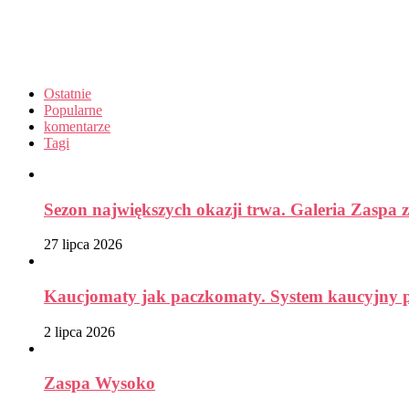
Ostatnie
Popularne
komentarze
Tagi
Sezon największych okazji trwa. Galeria Zaspa z
27 lipca 2026
Kaucjomaty jak paczkomaty. System kaucyjny prz
2 lipca 2026
Zaspa Wysoko