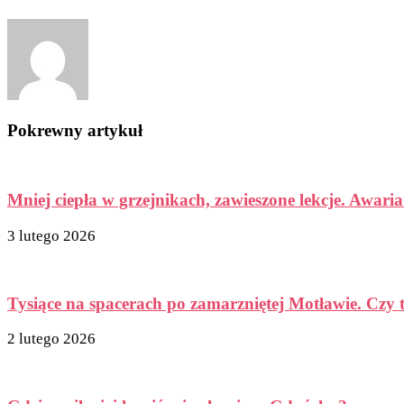
Pokrewny artykuł
Mniej ciepła w grzejnikach, zawieszone lekcje. Awaria
3 lutego 2026
Tysiące na spacerach po zamarzniętej Motławie. Czy 
2 lutego 2026