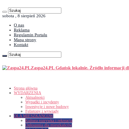
sobota , 8 sierpień 2026
O nas
Reklama
Regulamin Portalu
Mapa strony
Kontakt
Zaspa24.PL Gdańsk lokalnie. Źródło informacji d
Strona główna
WYDARZENIA
Aktualności
Wypadki i incydenty
Inwestycje i nowe budowy
Felietony i wywiady
DLA MIESZKAŃCÓW
Kultura rozrywka i rekreacja
Ogłoszenia dla mieszkańców