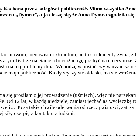
ią. Kochana przez kolegów i publiczność. Mimo wszystko Anna
ułowana „Dymna”, a ja cieszę się, że Anna Dymna zgodziła si
lać nerwom, nienawiści i kłopotom, bo to są elementy życia, z k
w Starym Teatrze na etacie, chociaż mogę już być na emeryturz
ła na nią problemy dnia. Wchodzę w postać, wytwarzam sztucz
e moja publiczność. Kiedy słyszy się oklaski, ma się wrażenie
ma się prosiłam o jej prowadzenie (uśmiech), więc nie narzekam,
iłę. Od 12 lat, w każdą niedzielę, zamiast jechać na wycieczkę
rsze i… To są takie chwile oderwania od rzeczywistości, zatrz
j siły czerpię z kontaktu z ludźmi.
 od lat to wspaniali ludzie. Znajomość z nimi jest wzbogacająca