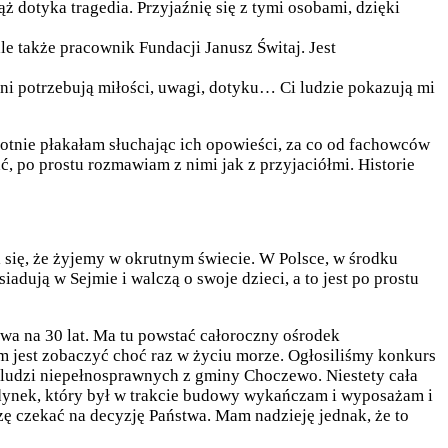
ąż dotyka tragedia. Przyjaźnię się z tymi osobami, dzięki
le także pracownik Fundacji Janusz Świtaj. Jest
 potrzebują miłości, uwagi, dotyku… Ci ludzie pokazują mi
otnie płakałam słuchając ich opowieści, za co od fachowców
, po prostu rozmawiam z nimi jak z przyjaciółmi. Historie
mi się, że żyjemy w okrutnym świecie. W Polsce, w środku
adują w Sejmie i walczą o swoje dzieci, a to jest po prostu
twa na 30 lat. Ma tu powstać całoroczny ośrodek
m jest zobaczyć choć raz w życiu morze. Ogłosiliśmy konkurs
 ludzi niepełnosprawnych z gminy Choczewo. Niestety cała
udynek, który był w trakcie budowy wykańczam i wyposażam i
uszę czekać na decyzję Państwa. Mam nadzieję jednak, że to