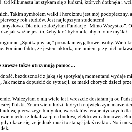
. Od kilkunastu lat stykam się z ludźmi, których dotknęła i wci
 nich. Takim symbolem walki i heroizmu jest mój podopieczny, a
 pierwszy rok studiów. Jest najlepszym studentem!
umysłowo. Dla nich założyłam Fundację „Mimo Wszystko”. Oni
dzę jak ważne jest to, żeby ktoś był obok, aby o tobie myślał.
programie „Spotkajmy się” poznałam wyjątkowe osoby. Wielokr
e. Pomimo faktu, że jestem aktorką nie umiem przy nich udawać
 Nie zawsze także otrzymują pomoc…
bezradność, bezduszność z jaką się spotykają momentami wydaje 
Jak można dopuścić do sytuacji, ze matki chorych dzieci przesi
mię. Walczyłam o nią wiele lat i wreszcie dostałam ją od Pańs
 całej Polski. Znam wielu ludzi, których największym marzenie
y budowę pierwszego budynku, warsztatów terapeutycznych dla
 bowiem jedną z lokalizacji na budowę elektrowni atomowej. B
i gdy okaże się, że jednak musi to stanąć jakiś reaktor. No i m
odek.