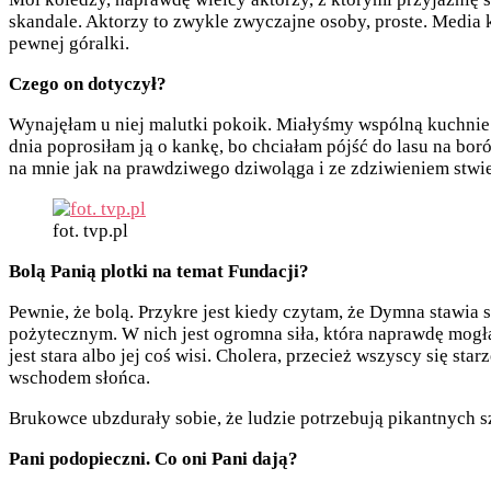
skandale. Aktorzy to zwykle zwyczajne osoby, proste. Media
pewnej góralki.
Czego on dotyczył?
Wynajęłam u niej malutki pokoik. Miałyśmy wspólną kuchnie i 
dnia poprosiłam ją o kankę, bo chciałam pójść do lasu na boró
na mnie jak na prawdziwego dziwoląga i ze zdziwieniem stwier
fot. tvp.pl
Bolą Panią plotki na temat Fundacji?
Pewnie, że bolą. Przykre jest kiedy czytam, że Dymna stawia s
pożytecznym. W nich jest ogromna siła, która naprawdę mogła
jest stara albo jej coś wisi. Cholera, przecież wszyscy się st
wschodem słońca.
Brukowce ubzdurały sobie, że ludzie potrzebują pikantnych sz
Pani podopieczni. Co oni Pani dają?