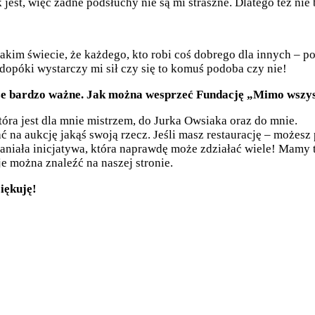
jest, więc żadne podsłuchy nie są mi straszne. Dlatego też nie 
im świecie, że każdego, kto robi coś dobrego dla innych – p
 dopóki wystarczy mi sił czy się to komuś podoba czy nie!
, że bardzo ważne. Jak można wesprzeć Fundację „Mimo wszys
tóra jest dla mnie mistrzem, do Jurka Owsiaka oraz do mnie.
ć na aukcję jakąś swoją rzecz. Jeśli masz restaurację – możesz
. Wspaniała inicjatywa, która naprawdę może zdziałać wiele! Ma
e można znaleźć na naszej stronie.
iękuję!