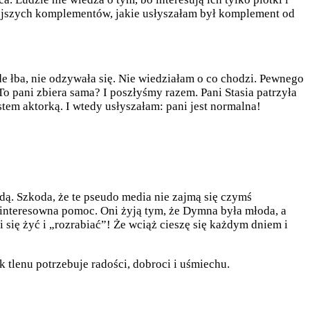
iejszych komplementów, jakie usłyszałam był komplement od
de łba, nie odzywała się. Nie wiedziałam o co chodzi. Pewnego
To pani zbiera sama? I poszłyśmy razem. Pani Stasia patrzyła
stem aktorką. I wtedy usłyszałam: pani jest normalna!
ędą. Szkoda, że te pseudo media nie zajmą się czymś
ezinteresowna pomoc. Oni żyją tym, że Dymna była młoda, a
mi się żyć i „rozrabiać”! Że wciąż cieszę się każdym dniem i
 tlenu potrzebuje radości, dobroci i uśmiechu.