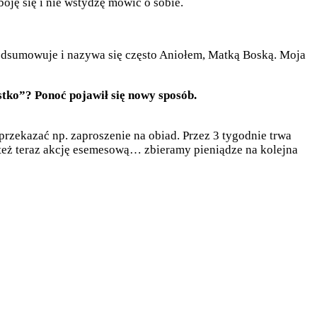
boję się i nie wstydzę mówić o sobie.
odsumowuje i nazywa się często Aniołem, Matką Boską. Moja
tko”? Ponoć pojawił się nowy sposób.
 przekazać np. zaproszenie na obiad. Przez 3 tygodnie trwa
my też teraz akcję esemesową… zbieramy pieniądze na kolejna