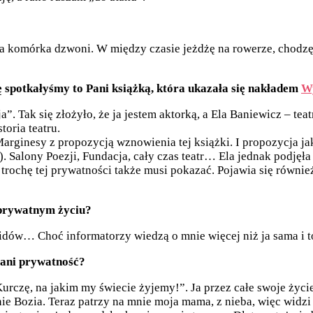
komórka dzwoni. W między czasie jeżdżę na rowerze, chodzę po
 spotkałyśmy to Pani książką, która ukazała się nakładem
W
a”. Tak się złożyło, że ja jestem aktorką, a Ela Baniewicz – tea
toria teatru.
rginesy z propozycją wznowienia tej książki. I propozycja jak 
. Salony Poezji, Fundacja, cały czas teatr… Ela jednak podjęła 
że trochę tej prywatności także musi pokazać. Pojawia się równi
 prywatnym życiu?
idów… Choć informatorzy wiedzą o mnie więcej niż ja sama i to 
Pani prywatność?
Kurczę, na jakim my świecie żyjemy!”. Ja przez całe swoje ży
e Bozia. Teraz patrzy na mnie moja mama, z nieba, więc widzi 