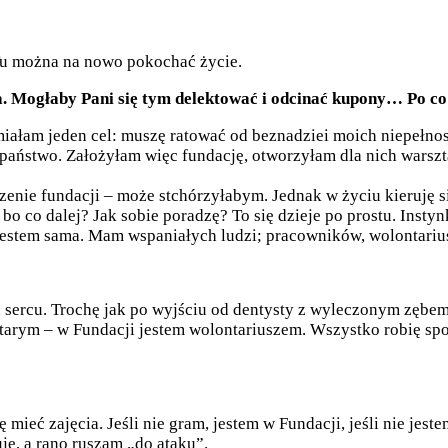
Tu można na nowo pokochać życie.
nia. Mogłaby Pani się tym delektować i odcinać kupony… Po c
łam jeden cel: muszę ratować od beznadziei moich niepełnospr
ństwo. Założyłam więc fundację, otworzyłam dla nich warsztaty
nie fundacji – może stchórzyłabym. Jednak w życiu kieruję się
o, bo co dalej? Jak sobie poradzę? To się dzieje po prostu. Inst
e jestem sama. Mam wspaniałych ludzi; pracowników, wolontari
a sercu. Trochę jak po wyjściu od dentysty z wyleczonym zębem (
arym – w Fundacji jestem wolontariuszem. Wszystko robię społ
zę mieć zajęcia. Jeśli nie gram, jestem w Fundacji, jeśli nie je
ję, a rano ruszam „do ataku”.