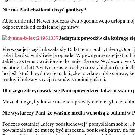
Nie ma Pani chwilami dosyć gonitwy?
Absolutnie nie! Nawet podczas dwutygodniowego urlopu moja 
odpoczynek od codziennej gonitwy.
Jednym z powodów dla którego się
Pierwsza jej część ukazała się 15 lat temu pod tytułem „Ona i j
rolą i bardzo wnikliwie ją opisała. W pewnym sensie jest to his
Jakiś czas temu zwróciła się do mnie Ela oraz Wydawnictwo Ma
ostatnie 15 lat! A w tym czasie trochę narozrabiałam (uśmiech)
bo jeśli ktoś decyduje się na książkę to zdaje sobie sprawę, 
trudny i bolesny z racji rozmów z moimi gośćmi.
Dlaczego zdecydowała się Pani opowiedzieć także o swoim
Może dlatego, by ludzie nie znali prawdy o mnie tylko z tablo
Nie wystarczy Pani, że właśnie media wchodzą z butami w 
Podczas ostatniej „afery podsłuchowej” pomyślałam sobie: „
powtarzała mi, że muszę być grzeczna, ponieważ patrzy na mni