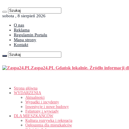
sobota , 8 sierpień 2026
O nas
Reklama
Regulamin Portalu
Mapa strony
Kontakt
Zaspa24.PL Gdańsk lokalnie. Źródło informacji d
Strona główna
WYDARZENIA
Aktualności
Wypadki i incydenty
Inwestycje i nowe budowy
Felietony i wywiady
DLA MIESZKAŃCÓW
Kultura rozrywka i rekreacja
Ogłoszenia dla mieszkańców