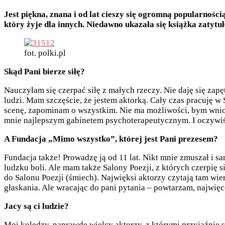
Jest piękna, znana i od lat cieszy się ogromną popularnośc
który żyje dla innych. Niedawno ukazała się książka zatyt
fot. polki.pl
Skąd Pani bierze siłę?
Nauczyłam się czerpać siłę z małych rzeczy. Nie daję się zapęt
ludzi. Mam szczęście, że jestem aktorką. Cały czas pracuję 
scenę, zapominam o wszystkim. Nie ma możliwości, bym wnios
mnie najlepszym gabinetem psychoterapeutycznym. I oczywiści
A Fundacja „Mimo wszystko”, której jest Pani prezesem?
Fundacja także! Prowadzę ją od 11 lat. Nikt mnie zmuszał i sa
ludzku boli. Ale mam także Salony Poezji, z których czerpię s
do Salonu Poezji (śmiech). Najwięksi aktorzy czytają tam wie
głaskania. Ale wracając do pani pytania – powtarzam, najwięce
Jacy są ci ludzie?
Moi koledzy, naprawdę wielcy aktorzy, z którymi przyjaźnię się