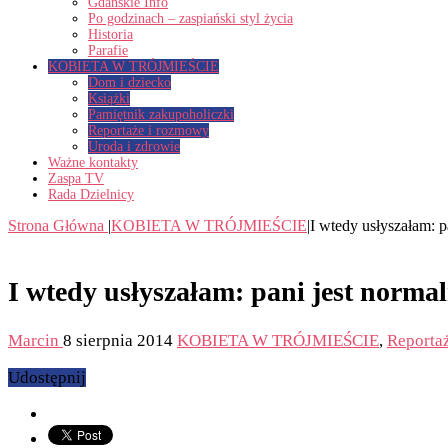
Gdańskie Info
Po godzinach – zaspiański styl życia
Historia
Parafie
KOBIETA W TRÓJMIEŚCIE
Dom i dziecko
Książki
Pamiętnik zakupoholiczki
Reportaże i rozmowy
Uroda i zdrowie
Ważne kontakty
Zaspa TV
Rada Dzielnicy
Strona Główna
|
KOBIETA W TRÓJMIEŚCIE
|
I wtedy usłyszałam: p
I wtedy usłyszałam: pani jest norma
Marcin
8 sierpnia 2014
KOBIETA W TRÓJMIEŚCIE
,
Reporta
Udostępnij