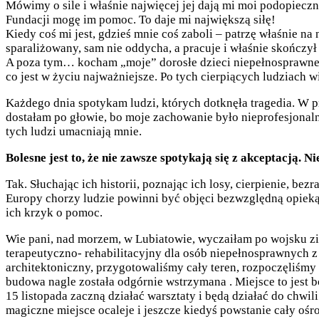
Mówimy o sile i właśnie najwięcej jej dają mi moi podopieczni
Fundacji mogę im pomoc. To daje mi największą siłę!
Kiedy coś mi jest, gdzieś mnie coś zaboli – patrzę właśnie na
sparaliżowany, sam nie oddycha, a pracuje i właśnie skończył
A poza tym… kocham „moje” dorosłe dzieci niepełnosprawne 
co jest w życiu najważniejsze. Po tych cierpiących ludziach wi
Każdego dnia spotykam ludzi, których dotknęła tragedia. W 
dostałam po głowie, bo moje zachowanie było nieprofesjonaln
tych ludzi umacniają mnie.
Bolesne jest to, że nie zawsze spotykają się z akceptacją.
Tak. Słuchając ich historii, poznając ich losy, cierpienie, 
Europy chorzy ludzie powinni być objęci bezwzględną opieką. 
ich krzyk o pomoc.
Wie pani, nad morzem, w Lubiatowie, wyczaiłam po wojsku zie
terapeutyczno- rehabilitacyjny dla osób niepełnosprawnych z
architektoniczny, przygotowaliśmy cały teren, rozpoczęliśm
budowa nagle została odgórnie wstrzymana . Miejsce to jest
15 listopada zaczną działać warsztaty i będą działać do chwil
magiczne miejsce ocaleje i jeszcze kiedyś powstanie cały ośr