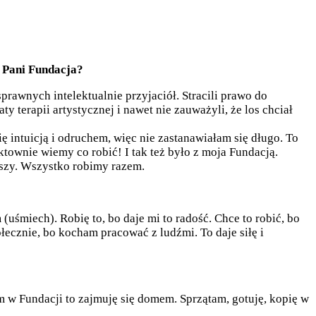
o Pani Fundacja?
awnych intelektualnie przyjaciół. Stracili prawo do
 terapii artystycznej i nawet nie zauważyli, że los chciał
 intuicją i odruchem, więc nie zastanawiałam się długo. To
ynktownie wiemy co robić! I tak też było z moja Fundacją.
uszy. Wszystko robimy razem.
uśmiech). Robię to, bo daje mi to radość. Chce to robić, bo
ecznie, bo kocham pracować z ludźmi. To daje siłę i
stem w Fundacji to zajmuję się domem. Sprzątam, gotuję, kopię w