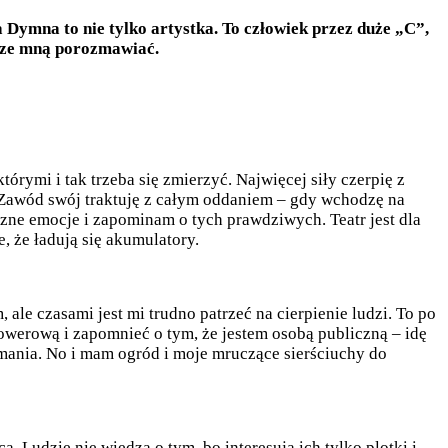
 Dymna to nie tylko artystka. To człowiek przez duże „C”,
ę ze mną porozmawiać.
tórymi i tak trzeba się zmierzyć. Najwięcej siły czerpię z
e. Zawód swój traktuję z całym oddaniem – gdy wchodzę na
ne emocje i zapominam o tych prawdziwych. Teatr jest dla
, że ładują się akumulatory.
 ale czasami jest mi trudno patrzeć na cierpienie ludzi. To po
 rowerową i zapomnieć o tym, że jestem osobą publiczną – idę
ymania. No i mam ogród i moje mruczące sierściuchy do
. Ludzie nie wiedza o tym, bo interesują ich tylko plotki i