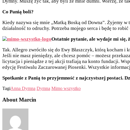
Dymny. Muszę żyć tak, aby byli ze mnie dumni. Wierzę, że tak 
Co Panią boli?
Kiedy nazywa się mnie „Matką Boską od Downa”. Żyjemy w tak
działalność to odruchy. Potrzeba mojego serca i będę to robić
Ostatnie pytanie, ale wydaje mi się
Tak. Allegro zwróciło się do Ewy Błaszczyk, którą kocham i k
Jeśli nie masz pieniędzy, ale chcesz pomóc – możesz przekaza
licytacja i pieniądze z tej akcji trafiają na konto fundacji
edycję Festiwalu Zaczarowanej Piosenki. Wszystkie informacj
Spotkanie z Panią to przyjemność z najczystszej postaci. Dz
Tagi
Anna Dymna
Dymna
Mimo wszystko
About Marcin