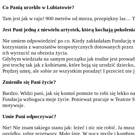
Co Panią urzekło w Lubiatowie?
Tam jest jak w raju! 900 metrów od morza, przepiękny las… 
Jest Pani jedną z niewielu artystek, którą kochają pokole
Nie umiem odpowiedzieć po co. Kiedy zakładałam Fundację mia
korzystania z warsztatów terapeutycznych dotowanych przez pa
ich wyrzucić na obrzeża życia.
Gdybym wiedziała na samym początku jak trudne jest prowadze
jest trochę tak jak z kobietami, które boją się urodzić dzieck
Prędzej umrę, ale sobie ze wszystkim poradzę! I przecież ni
Zmieniło się Pani życie?
Bardzo. Widzi pani, jak się komuś pomoże to robi się lekko n
Fundacja wzbogaca moje życie. Ponieważ pracuje w Teatrze St
motywuje.
Umie Pani odpoczywać?
Nie! Nie znam takiego stanu jak: leżeć i nic nie robić. Ja mus
ogródku, robię przetwory. Mało śpię. W nocy myślę i kombinu