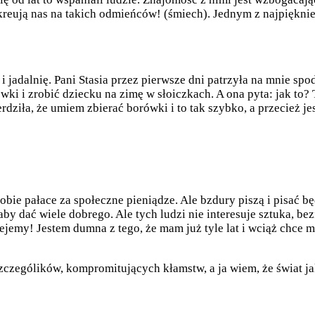
 kreują nas na takich odmieńców! (śmiech). Jednym z najpiękn
jadalnię. Pani Stasia przez pierwsze dni patrzyła na mnie spo
wki i zrobić dziecku na zimę w słoiczkach. A ona pyta: jak to? 
dziła, że umiem zbierać borówki i to tak szybko, a przecież je
obie pałace za społeczne pieniądze. Ale bzdury piszą i pisać b
by dać wiele dobrego. Ale tych ludzi nie interesuje sztuka, b
arzejemy! Jestem dumna z tego, że mam już tyle lat i wciąż chce 
czególików, kompromitujących kłamstw, a ja wiem, że świat jak