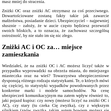
masz mniej do stracenia.
Zniżki OC oraz zniżki AC otrzymasz za coś przeciwnego.
Dowartościowane zostaną fakty takie jak zawarcie
małżeństwa, posiadanie dzieci. Ubezpieczyciel – najpewniej
słusznie – założy, że w aucie często będziesz przewoził
swoich bliskich, a to oznacza, że zachowasz szczególną
ostrożność, by nie stało im się nic złego.
Zniżki AC i OC za… miejsce
zamieszkania
Wiedziałeś, że na zniżki OC i AC możesz liczyć także w
przypadku wyprowadzki na obrzeża miasta, do mniejszego
miasteczka oraz na wieś? Towarzystwa ubezpieczeniowe
dysponują różnego rodzaju statystykami. Te, o których mówi
się częściej, to statystyki wypadków powodowanych przez
konkretne marki i modele samochodów. Na cenę
ubezpieczeń komunikacyjnym ma zatem wpływ również to,
jaki pojazd kupisz: czy nowy (możesz liczyć na zniżki OC i
AC), czy stary (tu czeka Cię zwyżka), czy z większym
silnikiem (znów zwyżka, takim autem bowiem możesz się