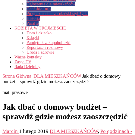
Ogłoszenia dla mieszkańców
Gdańskie Info
Po godzinach – zaspiański styl życia
Historia
Parafie
KOBIETA W TRÓJMIEŚCIE
Dom i dziecko
Książki
Pamiętnik zakupoholiczki
Reportaże i rozmowy
Uroda i zdrowie
Ważne kontakty
Zaspa TV
Rada Dzielnicy
Strona Główna
|
DLA MIESZKAŃCÓW
|
Jak dbać o domowy
budżet – sprawdź gdzie możesz zaoszczędzić
mat. prasowe
Jak dbać o domowy budżet –
sprawdź gdzie możesz zaoszczędzić
Marcin
1 lutego 2019
DLA MIESZKAŃCÓW
,
Po godzinach -