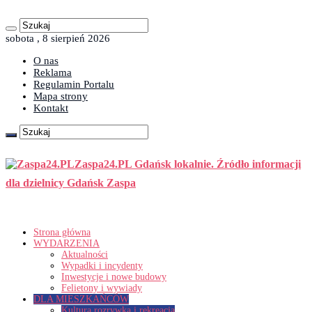
sobota , 8 sierpień 2026
O nas
Reklama
Regulamin Portalu
Mapa strony
Kontakt
Zaspa24.PL Gdańsk lokalnie. Źródło informacji
dla dzielnicy Gdańsk Zaspa
Strona główna
WYDARZENIA
Aktualności
Wypadki i incydenty
Inwestycje i nowe budowy
Felietony i wywiady
DLA MIESZKAŃCÓW
Kultura rozrywka i rekreacja