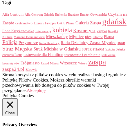
Tagi
Czytam na
Alfa Centrum
Alfa Centrum Gdańsk
Bielenda
Brzeźno
Budżet Obywatelski
gdańsk
Galeria Zaspa
Zaspie
Dzieci
Fryzjer
GAK Plama
czytelnictwo
kobieta
Kosmetyki
Ilona Krzyżanowska
Interwencja
książka
Książki
Mieszkańcy
Młyniec
Plama
pies
Kultura
Marzena Hermanowicz
Pilotów
Policja
Przymorze
Rada Dzielnicy Zaspa Młyniec
sport
Rada Dzielnicy
Straz Miejska
Straż Miejska w Gdańsku
Szkoła
Sztuka
SUPER-PHARM
testowanie dla Hamilton
czesania Ikona
testowanie i zarabianie
testowanie
zaspa
Trójmiasto
Wrzeszcz
Włosy
kosmetyków
Urząd Miasta
zaspa24.pl
Zdrowie
Strona korzysta z plików cookies w celu realizacji usług i zgodnie z
Polityką Plików Cookies. Możesz określić warunki
przechowywania lub dostępu do plików cookies w Twojej
przeglądarce.
Akceptuję
Polityka Cookies
Close
Privacy Overview