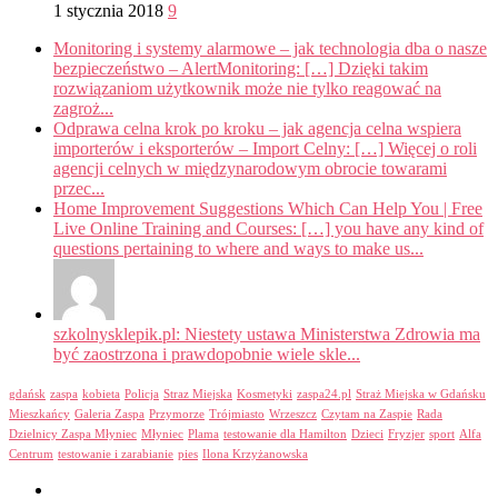
1 stycznia 2018
9
Monitoring i systemy alarmowe – jak technologia dba o nasze
bezpieczeństwo – AlertMonitoring: […] Dzięki takim
rozwiązaniom użytkownik może nie tylko reagować na
zagroż...
Odprawa celna krok po kroku – jak agencja celna wspiera
importerów i eksporterów – Import Celny: […] Więcej o roli
agencji celnych w międzynarodowym obrocie towarami
przec...
Home Improvement Suggestions Which Can Help You | Free
Live Online Training and Courses: […] you have any kind of
questions pertaining to where and ways to make us...
szkolnysklepik.pl: Niestety ustawa Ministerstwa Zdrowia ma
być zaostrzona i prawdopobnie wiele skle...
gdańsk
zaspa
kobieta
Policja
Straz Miejska
Kosmetyki
zaspa24.pl
Straż Miejska w Gdańsku
Mieszkańcy
Galeria Zaspa
Przymorze
Trójmiasto
Wrzeszcz
Czytam na Zaspie
Rada
Dzielnicy Zaspa Młyniec
Młyniec
Plama
testowanie dla Hamilton
Dzieci
Fryzjer
sport
Alfa
Centrum
testowanie i zarabianie
pies
Ilona Krzyżanowska