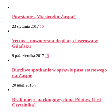
Powstanie „Miasteczko Zaspa”
23 stycznia 2017
16
Vectus – nowoczesna depilacja laserowa w
Gdańsku
9 października 2017
15
Burzliwe spotkanie w sprawie pasa startowego
na Zaspie
20 maja 2016
9
Brak miejsc parkingowych na Pilotów (List
Czytelnika)