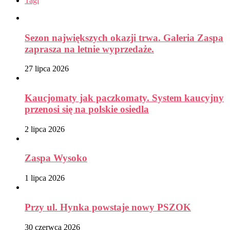
Tagi
Sezon największych okazji trwa. Galeria Zaspa
zaprasza na letnie wyprzedaże.
27 lipca 2026
Kaucjomaty jak paczkomaty. System kaucyjny
przenosi się na polskie osiedla
2 lipca 2026
Zaspa Wysoko
1 lipca 2026
Przy ul. Hynka powstaje nowy PSZOK
30 czerwca 2026