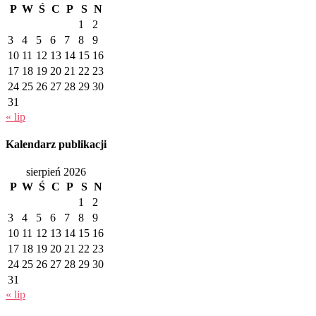
P
W
Ś
C
P
S
N
1
2
3
4
5
6
7
8
9
10
11
12
13
14
15
16
17
18
19
20
21
22
23
24
25
26
27
28
29
30
31
« lip
Kalendarz publikacji
sierpień 2026
P
W
Ś
C
P
S
N
1
2
3
4
5
6
7
8
9
10
11
12
13
14
15
16
17
18
19
20
21
22
23
24
25
26
27
28
29
30
31
« lip