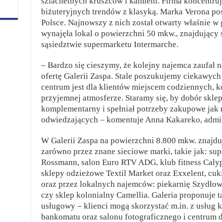
szlachetnych kruszców i kamieni. Firma koncentruj
biżuteryjnych trendów z klasyką. Marka Verona pos
Polsce. Najnowszy z nich został otwarty właśnie w 
wynajęła lokal o powierzchni 50 mkw., znajdujący s
sąsiedztwie supermarketu Intermarche.
– Bardzo się cieszymy, że kolejny najemca zaufał 
ofertę Galerii Zaspa. Stale poszukujemy ciekawych 
centrum jest dla klientów miejscem codziennych,
przyjemnej atmosferze. Staramy się, by dobór skle
komplementarny i spełniał potrzeby zakupowe jak 
odwiedzających – komentuje Anna Kakareko, admini
W Galerii Zaspa na powierzchni 8.800 mkw. znajdu
zarówno przez znane sieciowe marki, takie jak: su
Rossmann, salon Euro RTV ADG, klub fitness Calyp
sklepy odzieżowe Textil Market oraz Exxelent, cuk
oraz przez lokalnych najemców: piekarnię Szydłow
czy sklep kolonialny Camellia. Galeria proponuje
usługowy – klienci mogą skorzystać m.in. z usług k
bankomatu oraz salonu fotograficznego i centrum 