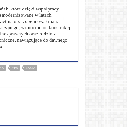
ńsk, które dzięki współpracy
 zmodernizowane w latach
ietnia ub. r. obejmował m.in.
kacyjnego, wzmocnienie konstrukcji
łnosprawnych oraz rodzin z
toniczne, nawiązujące do dawnego
o.
NA
YES
ZASPA