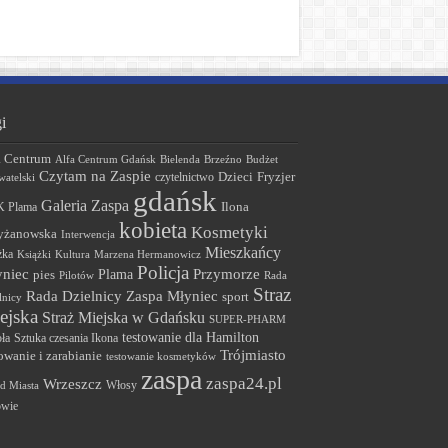
i
a Centrum
Alfa Centrum Gdańsk
Bielenda
Brzeźno
Budżet
Czytam na Zaspie
Dzieci
Fryzjer
czytelnictwo
atelski
gdańsk
Galeria Zaspa
 Plama
Ilona
kobieta
Kosmetyki
yżanowska
Interwencja
Mieszkańcy
żka
Książki
Kultura
Marzena Hermanowicz
Policja
Przymorze
niec
Plama
pies
Pilotów
Rada
Straz
Rada Dzielnicy Zaspa Młyniec
sport
lnicy
ejska
Straż Miejska w Gdańsku
SUPER-PHARM
testowanie dla Hamilton
ła
Sztuka czesania Ikona
Trójmiasto
owanie i zarabianie
testowanie kosmetyków
zaspa
zaspa24.pl
Wrzeszcz
Włosy
d Miasta
owie