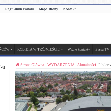
a
Regulamin Portalu
Mapa strony
Kontakt
AŃCÓW
KOBIETA W TRÓJMIEŚCIE
Ważne kontakty
Zaspa TV
Strona Główna
|
WYDARZENIA
|
Aktualności
|
Jubiler 
-u