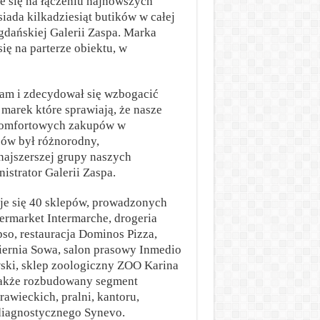
e się na łączeniu najnowszych
iada kilkadziesiąt butików w całej
gdańskiej Galerii Zaspa. Marka
ię na parterze obiektu, w
nam i zdecydował się wzbogacić
marek które sprawiają, że nasze
 komfortowych zakupów w
pów był różnorodny,
najszerszej grupy naszych
strator Galerii Zaspa.
je się 40 sklepów, prowadzonych
permarket Intermarche, drogeria
so, restauracja Dominos Pizza,
iernia Sowa, salon prasowy Inmedio
ski, sklep zoologiczny ZOO Karina
 także rozbudowany segment
rawieckich, pralni, kantoru,
diagnostycznego Synevo.