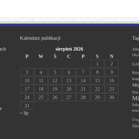
Kalendarz publikacji
Tag
ach
sierpień 2026
Alf
Obyw
P
W
Ś
C
P
S
N
1
2
GAK
3
4
5
6
7
8
9
Krz
ksią
10
11
12
13
14
15
16
y
Mły
17
18
19
20
21
22
23
Dzie
24
25
26
27
28
29
30
Mi
Szko
31
e
test
« lip
Urzą
Zdr