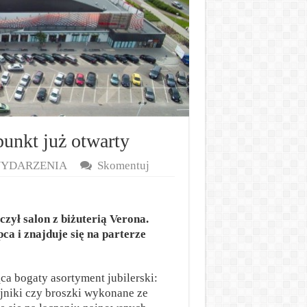
punkt już otwarty
YDARZENIA
Skomentuj
zył salon z biżuterią Verona.
ca i znajduje się na parterze
ąca bogaty asortyment jubilerski:
zyjniki czy broszki wykonane ze