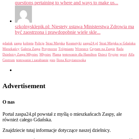
questions pertaining to where and ways to make us...
szkolnysklepik.pl: Niestety ustawa Ministerstwa Zdrowia ma
być zaostrzona i prawdopobnie wiele skle...
gdańsk
zaspa
kobieta
Policja
Straz Miejska
Kosmetyki
zaspa24.pl
Straż Miejska w Gdańsku
Mieszkańcy
Galeria Zaspa
Przymorze
Trójmiasto
Wrzeszcz
Czytam na Zaspie
Rada
Dzielnicy Zaspa Młyniec
Młyniec
Plama
testowanie dla Hamilton
Dzieci
Fryzjer
sport
Alfa
Centrum
testowanie i zarabianie
pies
Ilona Krzyżanowska
Advertisement
O nas
Portal zaspa24.pl powstał z myślą o mieszkańcach Zaspy, ale
również całego Gdańska.
Znajdziecie tutaj informacje dotyczące naszej dzielnicy.