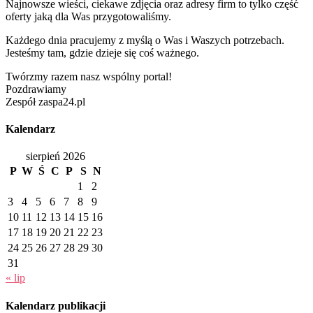
Najnowsze wieści, ciekawe zdjęcia oraz adresy firm to tylko część
oferty jaką dla Was przygotowaliśmy.
Każdego dnia pracujemy z myślą o Was i Waszych potrzebach.
Jesteśmy tam, gdzie dzieje się coś ważnego.
Twórzmy razem nasz wspólny portal!
Pozdrawiamy
Zespół zaspa24.pl
Kalendarz
sierpień 2026
P
W
Ś
C
P
S
N
1
2
3
4
5
6
7
8
9
10
11
12
13
14
15
16
17
18
19
20
21
22
23
24
25
26
27
28
29
30
31
« lip
Kalendarz publikacji