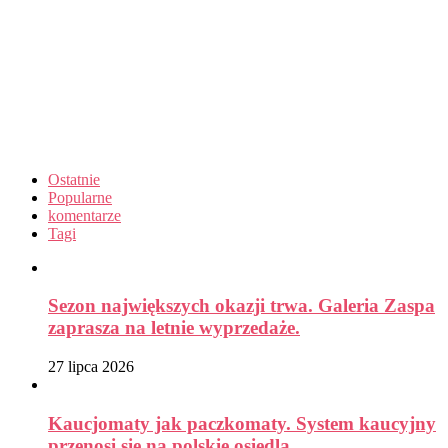
Ostatnie
Popularne
komentarze
Tagi
Sezon największych okazji trwa. Galeria Zaspa
zaprasza na letnie wyprzedaże.
27 lipca 2026
Kaucjomaty jak paczkomaty. System kaucyjny
przenosi się na polskie osiedla