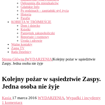
Ogłoszenia dla mieszkańców
Gdańskie Info
Po godzinach – zaspiański styl życia
Historia
Parafie
KOBIETA W TRÓJMIEŚCIE
Dom i dziecko
Książki
Pamiętnik zakupoholiczki
Reportaże i rozmowy
Uroda i zdrowie
Ważne kontakty
Zaspa TV
Rada Dzielnicy
Strona Główna
|
WYDARZENIA
|
Kolejny pożar w sąsiedztwie
Zaspy. Jedna osoba nie żyje
Kolejny pożar w sąsiedztwie Zaspy.
Jedna osoba nie żyje
Kasia
17 marca 2016
WYDARZENIA
,
Wypadki i incydenty
1 komentarz