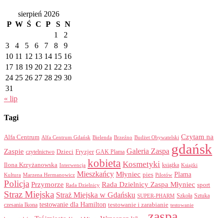
sierpień 2026
P
W
Ś
C
P
S
N
1
2
3
4
5
6
7
8
9
10
11
12
13
14
15
16
17
18
19
20
21
22
23
24
25
26
27
28
29
30
31
« lip
Tagi
Czytam na
Alfa Centrum
Alfa Centrum Gdańsk
Bielenda
Brzeźno
Budżet Obywatelski
gdańsk
Galeria Zaspa
Zaspie
Dzieci
Fryzjer
GAK Plama
czytelnictwo
kobieta
Kosmetyki
Ilona Krzyżanowska
Interwencja
książka
Książki
Mieszkańcy
Młyniec
Plama
pies
Kultura
Marzena Hermanowicz
Pilotów
Policja
Przymorze
Rada Dzielnicy Zaspa Młyniec
sport
Rada Dzielnicy
Straz Miejska
Straż Miejska w Gdańsku
Szkoła
Sztuka
SUPER-PHARM
testowanie dla Hamilton
czesania Ikona
testowanie i zarabianie
testowanie
zaspa