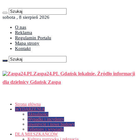
sobota , 8 sierpień 2026
O nas
Reklama
Regulamin Portalu
Mapa strony
Kontakt
Zaspa24.PL Gdańsk lokalnie. Źródło informacji
dla dzielnicy Gdańsk Zaspa
Strona główna
WYDARZENIA
Aktualności
Wypadki i incydenty
Inwestycje i nowe budowy
Felietony i wywiady
DLA MIESZKAŃCÓW
Kultura rozrywka i rekreacja