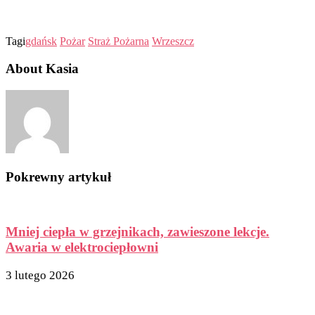
Tagi
gdańsk
Pożar
Straż Pożarna
Wrzeszcz
About Kasia
Pokrewny artykuł
Mniej ciepła w grzejnikach, zawieszone lekcje.
Awaria w elektrociepłowni
3 lutego 2026