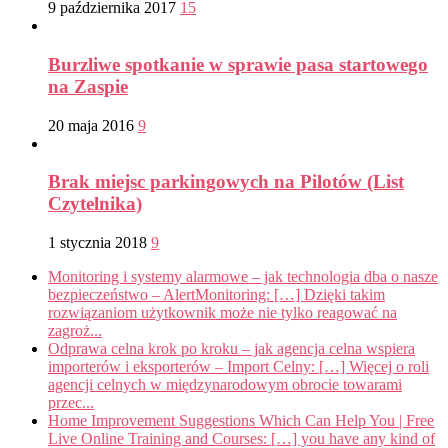
9 października 2017
15
Burzliwe spotkanie w sprawie pasa startowego
na Zaspie
20 maja 2016
9
Brak miejsc parkingowych na Pilotów (List
Czytelnika)
1 stycznia 2018
9
Monitoring i systemy alarmowe – jak technologia dba o nasze
bezpieczeństwo – AlertMonitoring: […] Dzięki takim
rozwiązaniom użytkownik może nie tylko reagować na
zagroż...
Odprawa celna krok po kroku – jak agencja celna wspiera
importerów i eksporterów – Import Celny: […] Więcej o roli
agencji celnych w międzynarodowym obrocie towarami
przec...
Home Improvement Suggestions Which Can Help You | Free
Live Online Training and Courses: […] you have any kind of