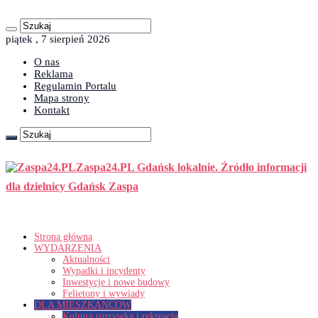
piątek , 7 sierpień 2026
O nas
Reklama
Regulamin Portalu
Mapa strony
Kontakt
Zaspa24.PL Gdańsk lokalnie. Źródło informacji
dla dzielnicy Gdańsk Zaspa
Strona główna
WYDARZENIA
Aktualności
Wypadki i incydenty
Inwestycje i nowe budowy
Felietony i wywiady
DLA MIESZKAŃCÓW
Kultura rozrywka i rekreacja