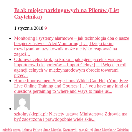
Brak miejsc parkingowych na Pilotów (List
Czytelnika)
1 stycznia 2018
9
Monitoring i systemy alarmowe – jak technologia dba o nasze
bezpieczeństwo – AlertMonitoring: […] Dzięki takim
rozwiązaniom użytkownik może nie tylko reagować na
zagroż...
Odprawa celna krok po kroku – jak agencja celna wspiera
importerów i eksporterów – Import Celny: […] Więcej o roli
agencji celnych w międzynarodowym obrocie towarami
przec...
Home Improvement Suggestions Which Can Help You | Free
Live Online Training and Courses: […] you have any kind of
questions pertaining to where and ways to make us...
szkolnysklepik.pl: Niestety ustawa Ministerstwa Zdrowia ma
być zaostrzona i prawdopobnie wiele skle...
gdańsk
zaspa
kobieta
Policja
Straz Miejska
Kosmetyki
zaspa24.pl
Straż Miejska w Gdańsku