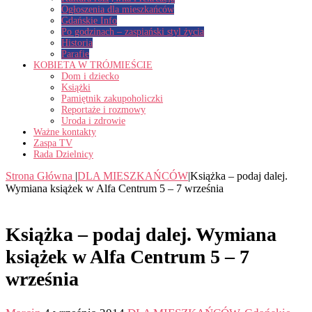
Ogłoszenia dla mieszkańców
Gdańskie Info
Po godzinach – zaspiański styl życia
Historia
Parafie
KOBIETA W TRÓJMIEŚCIE
Dom i dziecko
Książki
Pamiętnik zakupoholiczki
Reportaże i rozmowy
Uroda i zdrowie
Ważne kontakty
Zaspa TV
Rada Dzielnicy
Strona Główna
|
DLA MIESZKAŃCÓW
|
Książka – podaj dalej.
Wymiana książek w Alfa Centrum 5 – 7 września
Książka – podaj dalej. Wymiana
książek w Alfa Centrum 5 – 7
września