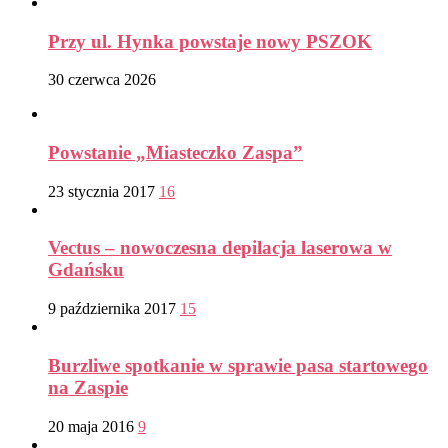
Przy ul. Hynka powstaje nowy PSZOK
30 czerwca 2026
Powstanie „Miasteczko Zaspa”
23 stycznia 2017
16
Vectus – nowoczesna depilacja laserowa w
Gdańsku
9 października 2017
15
Burzliwe spotkanie w sprawie pasa startowego
na Zaspie
20 maja 2016
9