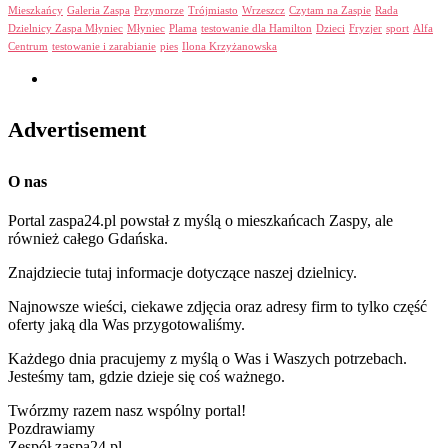
Mieszkańcy
Galeria Zaspa
Przymorze
Trójmiasto
Wrzeszcz
Czytam na Zaspie
Rada
Dzielnicy Zaspa Młyniec
Młyniec
Plama
testowanie dla Hamilton
Dzieci
Fryzjer
sport
Alfa
Centrum
testowanie i zarabianie
pies
Ilona Krzyżanowska
Advertisement
O nas
Portal zaspa24.pl powstał z myślą o mieszkańcach Zaspy, ale
również całego Gdańska.
Znajdziecie tutaj informacje dotyczące naszej dzielnicy.
Najnowsze wieści, ciekawe zdjęcia oraz adresy firm to tylko część
oferty jaką dla Was przygotowaliśmy.
Każdego dnia pracujemy z myślą o Was i Waszych potrzebach.
Jesteśmy tam, gdzie dzieje się coś ważnego.
Twórzmy razem nasz wspólny portal!
Pozdrawiamy
Zespół zaspa24.pl