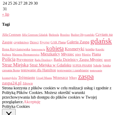
24
25
26
27
28
29
30
31
« lip
Tagi
Czytam na
Alfa Centrum
Alfa Centrum Gdańsk
Bielenda
Brzeźno
Budżet Obywatelski
gdańsk
Galeria Zaspa
Zaspie
Dzieci
Fryzjer
GAK Plama
czytelnictwo
kobieta
Kosmetyki
Ilona Krzyżanowska
Interwencja
książka
Książki
Mieszkańcy
Młyniec
Plama
pies
Kultura
Marzena Hermanowicz
Pilotów
Policja
Przymorze
Rada Dzielnicy Zaspa Młyniec
sport
Rada Dzielnicy
Straz Miejska
Straż Miejska w Gdańsku
Szkoła
Sztuka
SUPER-PHARM
testowanie dla Hamilton
czesania Ikona
testowanie i zarabianie
testowanie
zaspa
Trójmiasto
Wrzeszcz
Włosy
kosmetyków
Urząd Miasta
zaspa24.pl
Zdrowie
Strona korzysta z plików cookies w celu realizacji usług i zgodnie z
Polityką Plików Cookies. Możesz określić warunki
przechowywania lub dostępu do plików cookies w Twojej
przeglądarce.
Akceptuję
Polityka Cookies