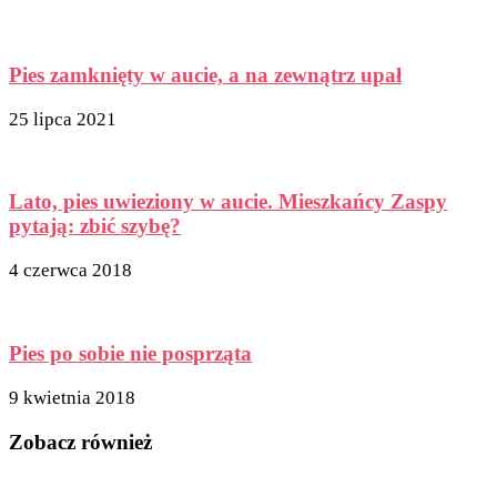
Pies zamknięty w aucie, a na zewnątrz upał
25 lipca 2021
Lato, pies uwieziony w aucie. Mieszkańcy Zaspy
pytają: zbić szybę?
4 czerwca 2018
Pies po sobie nie posprząta
9 kwietnia 2018
Zobacz również