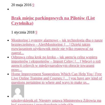
20 maja 2016
9
Brak miejsc parkingowych na Pilotów (List
Czytelnika)
1 stycznia 2018
9
Monitoring i systemy alarmowe – jak technologia dba o nasze
bezpieczeństwo – AlertMonitoring: […] Dzięki takim
rozwiązaniom użytkownik może nie tylko reagować na
zagroż...
Odprawa celna krok po kroku – jak agencja celna wspiera
importerów i eksporterów – Import Celny: […] Więcej o roli
agencji celnych w międzynarodowym obrocie towarami
przec...
Home Improvement Suggestions Which Can Help You | Free
Live Online Training and Courses: […] you have any kind of
questions pertaining to where and ways to make us...
szkolnysklepik.pl: Niestety ustawa Ministerstwa Zdrowia ma
być zaostrzona i prawdopobnie wiele skle...