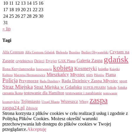
10
11
12
13
14
15
16
17
18
19
20
21
22
23
24
25
26
27
28
29
30
31
« lip
Tagi
Czytam na
Alfa Centrum
Alfa Centrum Gdańsk
Bielenda
Brzeźno
Budżet Obywatelski
gdańsk
Galeria Zaspa
Zaspie
Dzieci
Fryzjer
GAK Plama
czytelnictwo
kobieta
Kosmetyki
Ilona Krzyżanowska
Interwencja
książka
Książki
Mieszkańcy
Młyniec
Plama
pies
Kultura
Marzena Hermanowicz
Pilotów
Policja
Przymorze
Rada Dzielnicy Zaspa Młyniec
sport
Rada Dzielnicy
Straz Miejska
Straż Miejska w Gdańsku
Szkoła
Sztuka
SUPER-PHARM
testowanie dla Hamilton
czesania Ikona
testowanie i zarabianie
testowanie
zaspa
Trójmiasto
Wrzeszcz
Włosy
kosmetyków
Urząd Miasta
zaspa24.pl
Zdrowie
Strona korzysta z plików cookies w celu realizacji usług i zgodnie z
Polityką Plików Cookies. Możesz określić warunki
przechowywania lub dostępu do plików cookies w Twojej
przeglądarce.
Akceptuję