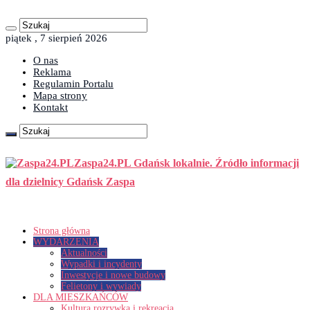
piątek , 7 sierpień 2026
O nas
Reklama
Regulamin Portalu
Mapa strony
Kontakt
Zaspa24.PL Gdańsk lokalnie. Źródło informacji
dla dzielnicy Gdańsk Zaspa
Strona główna
WYDARZENIA
Aktualności
Wypadki i incydenty
Inwestycje i nowe budowy
Felietony i wywiady
DLA MIESZKAŃCÓW
Kultura rozrywka i rekreacja