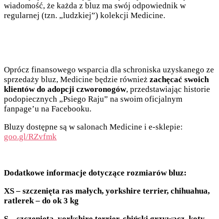
wiadomość, że każda z bluz ma swój odpowiednik w
regularnej (tzn. „ludzkiej”) kolekcji Medicine.
Oprócz finansowego wsparcia dla schroniska uzyskanego ze
sprzedaży bluz, Medicine będzie również
zachęcać swoich
klientów do adopcji czworonogów
, przedstawiając historie
podopiecznych „Psiego Raju” na swoim oficjalnym
fanpage’u na Facebooku.
Bluzy dostępne są w salonach Medicine i e-sklepie:
goo.gl/RZvfmk
Dodatkowe informacje dotyczące rozmiarów bluz:
XS – szczenięta ras małych, yorkshire terrier, chihuahua,
ratlerek – do ok 3 kg
S – szczenięta, yorkshire terrier, chiński grzywacz, koty –