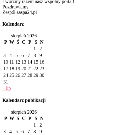
Twórzmy razem nasz wspólny portal!
Pozdrawiamy
Zespół zaspa24.pl
Kalendarz
sierpień 2026
P
W
Ś
C
P
S
N
1
2
3
4
5
6
7
8
9
10
11
12
13
14
15
16
17
18
19
20
21
22
23
24
25
26
27
28
29
30
31
« lip
Kalendarz publikacji
sierpień 2026
P
W
Ś
C
P
S
N
1
2
3
4
5
6
7
8
9