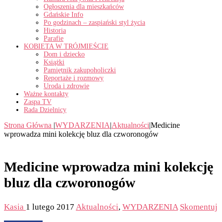
Ogłoszenia dla mieszkańców
Gdańskie Info
Po godzinach – zaspiański styl życia
Historia
Parafie
KOBIETA W TRÓJMIEŚCIE
Dom i dziecko
Książki
Pamiętnik zakupoholiczki
Reportaże i rozmowy
Uroda i zdrowie
Ważne kontakty
Zaspa TV
Rada Dzielnicy
Strona Główna
|
WYDARZENIA
|
Aktualności
|
Medicine
wprowadza mini kolekcję bluz dla czworonogów
Medicine wprowadza mini kolekcję
bluz dla czworonogów
Kasia
1 lutego 2017
Aktualności
,
WYDARZENIA
Skomentuj