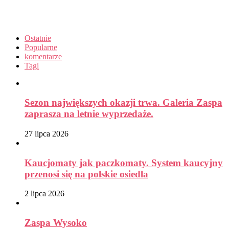
Ostatnie
Popularne
komentarze
Tagi
Sezon największych okazji trwa. Galeria Zaspa
zaprasza na letnie wyprzedaże.
27 lipca 2026
Kaucjomaty jak paczkomaty. System kaucyjny
przenosi się na polskie osiedla
2 lipca 2026
Zaspa Wysoko