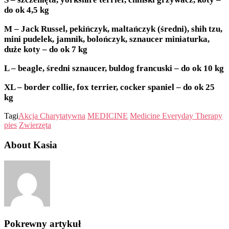
do ok 4,5 kg
M – Jack Russel, pekińczyk, maltańczyk (średni), shih tzu,
mini pudelek, jamnik, bolończyk, sznaucer miniaturka,
duże koty – do ok 7 kg
L – beagle, średni sznaucer, buldog francuski – do ok 10 kg
XL – border collie, fox terrier, cocker spaniel – do ok 25
kg
Tagi
Akcja Charytatywna
MEDICINE
Medicine Everyday Therapy
pies
Zwierzęta
About Kasia
Pokrewny artykuł