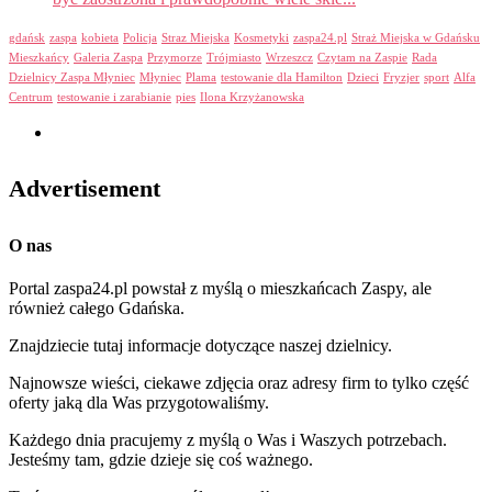
gdańsk
zaspa
kobieta
Policja
Straz Miejska
Kosmetyki
zaspa24.pl
Straż Miejska w Gdańsku
Mieszkańcy
Galeria Zaspa
Przymorze
Trójmiasto
Wrzeszcz
Czytam na Zaspie
Rada
Dzielnicy Zaspa Młyniec
Młyniec
Plama
testowanie dla Hamilton
Dzieci
Fryzjer
sport
Alfa
Centrum
testowanie i zarabianie
pies
Ilona Krzyżanowska
Advertisement
O nas
Portal zaspa24.pl powstał z myślą o mieszkańcach Zaspy, ale
również całego Gdańska.
Znajdziecie tutaj informacje dotyczące naszej dzielnicy.
Najnowsze wieści, ciekawe zdjęcia oraz adresy firm to tylko część
oferty jaką dla Was przygotowaliśmy.
Każdego dnia pracujemy z myślą o Was i Waszych potrzebach.
Jesteśmy tam, gdzie dzieje się coś ważnego.