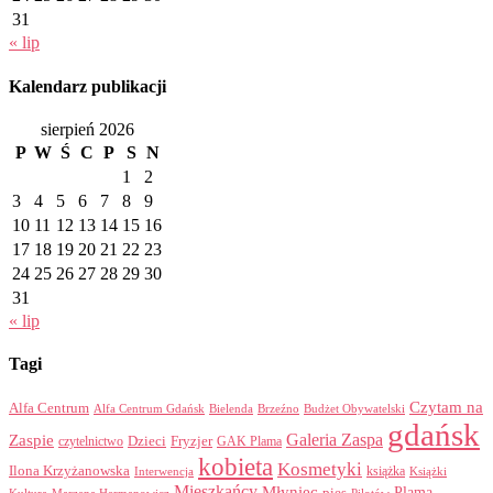
31
« lip
Kalendarz publikacji
sierpień 2026
P
W
Ś
C
P
S
N
1
2
3
4
5
6
7
8
9
10
11
12
13
14
15
16
17
18
19
20
21
22
23
24
25
26
27
28
29
30
31
« lip
Tagi
Czytam na
Alfa Centrum
Alfa Centrum Gdańsk
Bielenda
Brzeźno
Budżet Obywatelski
gdańsk
Galeria Zaspa
Zaspie
Dzieci
Fryzjer
GAK Plama
czytelnictwo
kobieta
Kosmetyki
Ilona Krzyżanowska
Interwencja
książka
Książki
Mieszkańcy
Młyniec
Plama