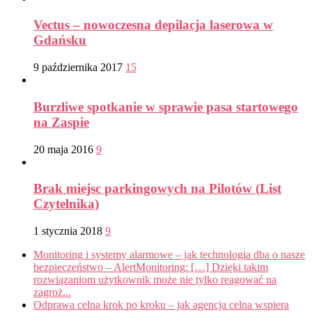
Vectus – nowoczesna depilacja laserowa w
Gdańsku
9 października 2017
15
Burzliwe spotkanie w sprawie pasa startowego
na Zaspie
20 maja 2016
9
Brak miejsc parkingowych na Pilotów (List
Czytelnika)
1 stycznia 2018
9
Monitoring i systemy alarmowe – jak technologia dba o nasze
bezpieczeństwo – AlertMonitoring: […] Dzięki takim
rozwiązaniom użytkownik może nie tylko reagować na
zagroż...
Odprawa celna krok po kroku – jak agencja celna wspiera