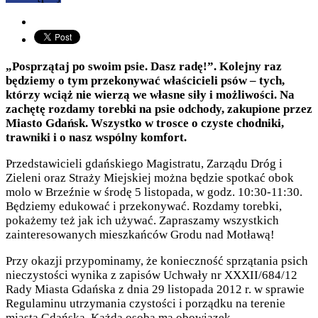
„Posprzątaj po swoim psie. Dasz radę!”. Kolejny raz
będziemy o tym przekonywać właścicieli psów – tych,
którzy wciąż nie wierzą we własne siły i możliwości. Na
zachętę rozdamy torebki na psie odchody, zakupione przez
Miasto Gdańsk. Wszystko w trosce o czyste chodniki,
trawniki i o nasz wspólny komfort.
Przedstawicieli gdańskiego Magistratu, Zarządu Dróg i
Zieleni oraz Straży Miejskiej można będzie spotkać obok
molo w Brzeźnie w środę 5 listopada, w godz. 10:30-11:30.
Będziemy edukować i przekonywać. Rozdamy torebki,
pokażemy też jak ich używać. Zapraszamy wszystkich
zainteresowanych mieszkańców Grodu nad Motławą!
Przy okazji przypominamy, że konieczność sprzątania psich
nieczystości wynika z zapisów Uchwały nr XXXII/684/12
Rady Miasta Gdańska z dnia 29 listopada 2012 r. w sprawie
Regulaminu utrzymania czystości i porządku na terenie
miasta Gdańska. Każda osoba ma obowiązek