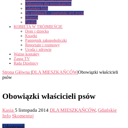
Ogłoszenia dla mieszkańców
Gdańskie Info
Po godzinach – zaspiański styl życia
Historia
Parafie
KOBIETA W TRÓJMIEŚCIE
Dom i dziecko
Książki
Pamiętnik zakupoholiczki
Reportaże i rozmowy
Uroda i zdrowie
Ważne kontakty
Zaspa TV
Rada Dzielnicy
Strona Główna
|
DLA MIESZKAŃCÓW
|
Obowiązki właścicieli
psów
Obowiązki właścicieli psów
Kasia
5 listopada 2014
DLA MIESZKAŃCÓW
,
Gdańskie
Info
Skomentuj
Udostępnij