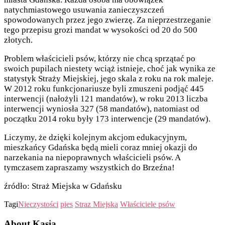
natychmiastowego usuwania zanieczyszczeń
spowodowanych przez jego zwierzę. Za nieprzestrzeganie
tego przepisu grozi mandat w wysokości od 20 do 500
złotych.
Problem właścicieli psów, którzy nie chcą sprzątać po
swoich pupilach niestety wciąż istnieje, choć jak wynika ze
statystyk Straży Miejskiej, jego skala z roku na rok maleje.
W 2012 roku funkcjonariusze byli zmuszeni podjąć 445
interwencji (nałożyli 121 mandatów), w roku 2013 liczba
interwencji wyniosła 327 (58 mandatów), natomiast od
początku 2014 roku były 173 interwencje (29 mandatów).
Liczymy, że dzięki kolejnym akcjom edukacyjnym,
mieszkańcy Gdańska będą mieli coraz mniej okazji do
narzekania na niepoprawnych właścicieli psów. A
tymczasem zapraszamy wszystkich do Brzeźna!
źródło: Straż Miejska w Gdańsku
Tagi
Nieczystości
pies
Straz Miejska
Właściciele psów
About Kasia