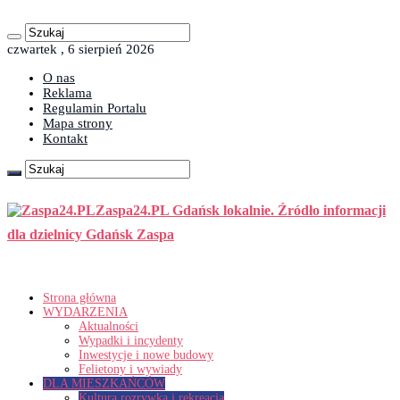
czwartek , 6 sierpień 2026
O nas
Reklama
Regulamin Portalu
Mapa strony
Kontakt
Zaspa24.PL Gdańsk lokalnie. Źródło informacji
dla dzielnicy Gdańsk Zaspa
Strona główna
WYDARZENIA
Aktualności
Wypadki i incydenty
Inwestycje i nowe budowy
Felietony i wywiady
DLA MIESZKAŃCÓW
Kultura rozrywka i rekreacja