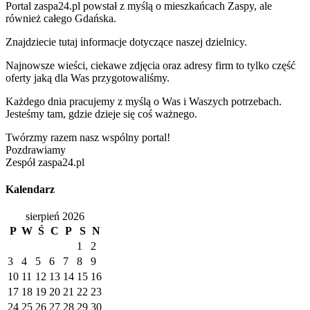
Portal zaspa24.pl powstał z myślą o mieszkańcach Zaspy, ale
również całego Gdańska.
Znajdziecie tutaj informacje dotyczące naszej dzielnicy.
Najnowsze wieści, ciekawe zdjęcia oraz adresy firm to tylko część
oferty jaką dla Was przygotowaliśmy.
Każdego dnia pracujemy z myślą o Was i Waszych potrzebach.
Jesteśmy tam, gdzie dzieje się coś ważnego.
Twórzmy razem nasz wspólny portal!
Pozdrawiamy
Zespół zaspa24.pl
Kalendarz
sierpień 2026
P
W
Ś
C
P
S
N
1
2
3
4
5
6
7
8
9
10
11
12
13
14
15
16
17
18
19
20
21
22
23
24
25
26
27
28
29
30