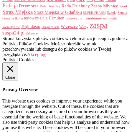
pies
Kultura
Marzena Hermanowicz
Pilotów
Policja
Przymorze
Rada Dzielnicy Zaspa Młyniec
sport
Rada Dzielnicy
Straz Miejska
Straż Miejska w Gdańsku
Szkoła
Sztuka
SUPER-PHARM
testowanie dla Hamilton
czesania Ikona
testowanie i zarabianie
testowanie
zaspa
Trójmiasto
Wrzeszcz
Włosy
kosmetyków
Urząd Miasta
zaspa24.pl
Zdrowie
Strona korzysta z plików cookies w celu realizacji usług i zgodnie z
Polityką Plików Cookies. Możesz określić warunki
przechowywania lub dostępu do plików cookies w Twojej
przeglądarce.
Akceptuję
Polityka Cookies
Close
Privacy Overview
This website uses cookies to improve your experience while you
navigate through the website. Out of these, the cookies that are
categorized as necessary are stored on your browser as they are
essential for the working of basic functionalities of the website. We
also use third-party cookies that help us analyze and understand how
you use this website. These cookies will be stored in your browser