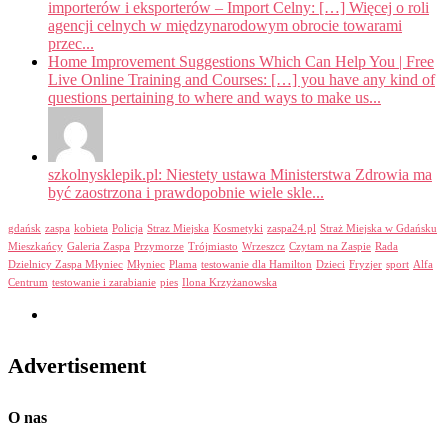
importerów i eksporterów – Import Celny: […] Więcej o roli
agencji celnych w międzynarodowym obrocie towarami
przec...
Home Improvement Suggestions Which Can Help You | Free
Live Online Training and Courses: […] you have any kind of
questions pertaining to where and ways to make us...
szkolnysklepik.pl: Niestety ustawa Ministerstwa Zdrowia ma
być zaostrzona i prawdopobnie wiele skle...
gdańsk
zaspa
kobieta
Policja
Straz Miejska
Kosmetyki
zaspa24.pl
Straż Miejska w Gdańsku
Mieszkańcy
Galeria Zaspa
Przymorze
Trójmiasto
Wrzeszcz
Czytam na Zaspie
Rada
Dzielnicy Zaspa Młyniec
Młyniec
Plama
testowanie dla Hamilton
Dzieci
Fryzjer
sport
Alfa
Centrum
testowanie i zarabianie
pies
Ilona Krzyżanowska
Advertisement
O nas