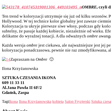
OMBRE
, czyli
Ten trend w koloryzacji utrzymuje się już od kilku sezonów.
Hollywood. W tej technice kolor globalny jest zawsze ciemnie
Koloryzacja ta ukryje pierwsze siwe włosy, podczas gdy koń
subtelny, że pasuje każdej kobiecie, niezależnie od wieku. E
delikatne do wyraźnej tonacji. A dla odważnych
ombre
awangar
Każda wersja
ombre
jest ciekawa, ale najważniejsze jest jej 
koloryzacja ponadczasowa, pewnie nie raz zmodyfikowana, al
Zapraszam na
Ombre
🙂
Ilona Krzyżanowska
SZTUKA CZESANIA IKONA
609 11 33 11
Al.Jana Pawła II 6F/2
Gdańsk, Zaspa
Tagi
Ikona
Ilona Krzyżanowska
kobieta
Salon Fryzjerski
Sztuka czesa