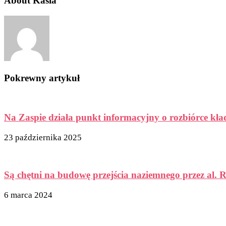
About Kasia
Pokrewny artykuł
Na Zaspie działa punkt informacyjny o rozbiórce kła
23 października 2025
Są chętni na budowę przejścia naziemnego przez al. R
6 marca 2024