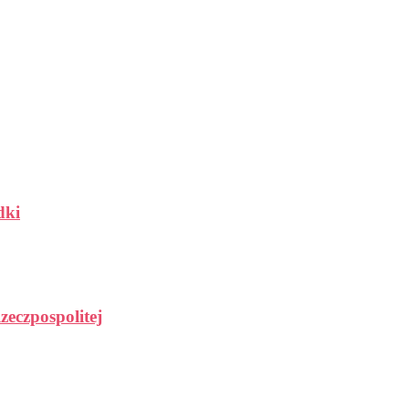
dki
zeczpospolitej