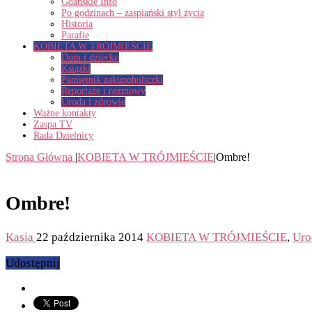
Gdańskie Info
Po godzinach – zaspiański styl życia
Historia
Parafie
KOBIETA W TRÓJMIEŚCIE
Dom i dziecko
Książki
Pamiętnik zakupoholiczki
Reportaże i rozmowy
Uroda i zdrowie
Ważne kontakty
Zaspa TV
Rada Dzielnicy
Strona Główna
|
KOBIETA W TRÓJMIEŚCIE
|
Ombre!
Ombre!
Kasia
22 października 2014
KOBIETA W TRÓJMIEŚCIE
,
Uro
Udostępnij