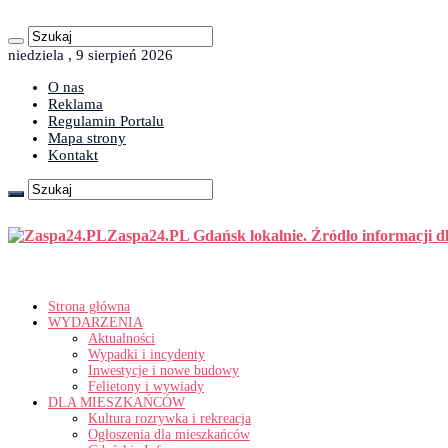
niedziela , 9 sierpień 2026
O nas
Reklama
Regulamin Portalu
Mapa strony
Kontakt
Zaspa24.PL Gdańsk lokalnie. Źródło informacji d
Strona główna
WYDARZENIA
Aktualności
Wypadki i incydenty
Inwestycje i nowe budowy
Felietony i wywiady
DLA MIESZKAŃCÓW
Kultura rozrywka i rekreacja
Ogłoszenia dla mieszkańców