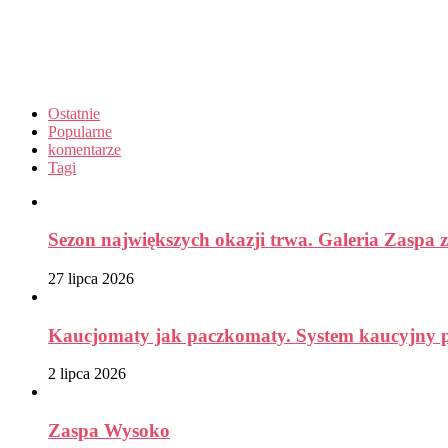
Ostatnie
Popularne
komentarze
Tagi
Sezon największych okazji trwa. Galeria Zaspa z
27 lipca 2026
Kaucjomaty jak paczkomaty. System kaucyjny prz
2 lipca 2026
Zaspa Wysoko