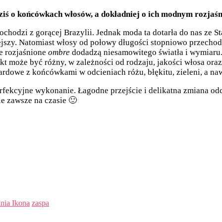
 dziś o końcówkach włosów, a dokładniej o ich modnym rozjaśn
 Pochodzi z gorącej Brazylii. Jednak moda ta dotarła do nas 
jszy. Natomiast włosy od połowy długości stopniowo przechodzą
ce rozjaśnione
ombre
dodadzą niesamowitego światła i wymiaru.
fekt może być różny, w zależności od rodzaju, jakości włosa or
dowe z końcówkami w odcieniach różu, błękitu, zieleni, a na
perfekcyjne wykonanie. Łagodne przejście i delikatna zmiana od
e zawsze na czasie 🙂
nia Ikona
zaspa