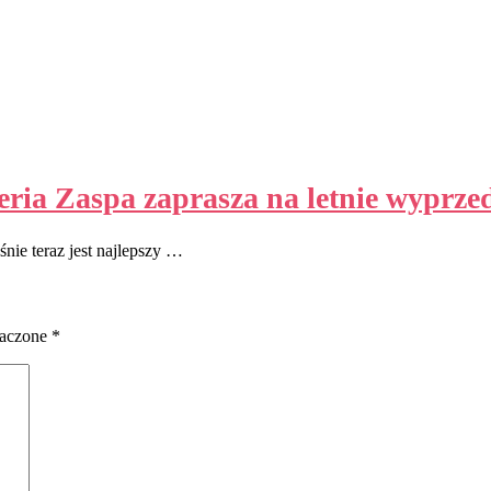
eria Zaspa zaprasza na letnie wyprze
nie teraz jest najlepszy …
naczone
*