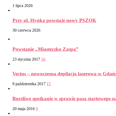
1 lipca 2026
Przy ul. Hynka powstaje nowy PSZOK
30 czerwca 2026
Powstanie „Miasteczko Zaspa”
23 stycznia 2017
16
Vectus – nowoczesna depilacja laserowa w Gdań
9 października 2017
15
Burzliwe spotkanie w sprawie pasa startowego n
20 maja 2016
9