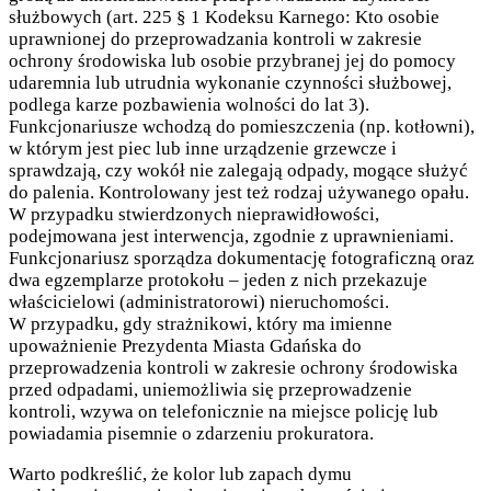
służbowych (art. 225 § 1 Kodeksu Karnego: Kto osobie
uprawnionej do przeprowadzania kontroli w zakresie
ochrony środowiska lub osobie przybranej jej do pomocy
udaremnia lub utrudnia wykonanie czynności służbowej,
podlega karze pozbawienia wolności do lat 3).
Funkcjonariusze wchodzą do pomieszczenia (np. kotłowni),
w którym jest piec lub inne urządzenie grzewcze i
sprawdzają, czy wokół nie zalegają odpady, mogące służyć
do palenia. Kontrolowany jest też rodzaj używanego opału.
W przypadku stwierdzonych nieprawidłowości,
podejmowana jest interwencja, zgodnie z uprawnieniami.
Funkcjonariusz sporządza dokumentację fotograficzną oraz
dwa egzemplarze protokołu – jeden z nich przekazuje
właścicielowi (administratorowi) nieruchomości.
W przypadku, gdy strażnikowi, który ma imienne
upoważnienie Prezydenta Miasta Gdańska do
przeprowadzenia kontroli w zakresie ochrony środowiska
przed odpadami, uniemożliwia się przeprowadzenie
kontroli, wzywa on telefonicznie na miejsce policję lub
powiadamia pisemnie o zdarzeniu prokuratora.
Warto podkreślić, że kolor lub zapach dymu