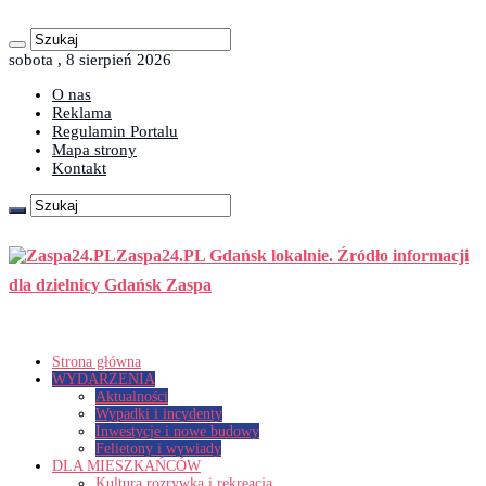
sobota , 8 sierpień 2026
O nas
Reklama
Regulamin Portalu
Mapa strony
Kontakt
Zaspa24.PL Gdańsk lokalnie. Źródło informacji
dla dzielnicy Gdańsk Zaspa
Strona główna
WYDARZENIA
Aktualności
Wypadki i incydenty
Inwestycje i nowe budowy
Felietony i wywiady
DLA MIESZKAŃCÓW
Kultura rozrywka i rekreacja