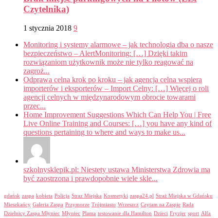
Czytelnika)
1 stycznia 2018
9
Monitoring i systemy alarmowe – jak technologia dba o nasze
bezpieczeństwo – AlertMonitoring: […] Dzięki takim
rozwiązaniom użytkownik może nie tylko reagować na
zagroż...
Odprawa celna krok po kroku – jak agencja celna wspiera
importerów i eksporterów – Import Celny: […] Więcej o roli
agencji celnych w międzynarodowym obrocie towarami
przec...
Home Improvement Suggestions Which Can Help You | Free
Live Online Training and Courses: […] you have any kind of
questions pertaining to where and ways to make us...
szkolnysklepik.pl: Niestety ustawa Ministerstwa Zdrowia ma
być zaostrzona i prawdopobnie wiele skle...
gdańsk
zaspa
kobieta
Policja
Straz Miejska
Kosmetyki
zaspa24.pl
Straż Miejska w Gdańsku
Mieszkańcy
Galeria Zaspa
Przymorze
Trójmiasto
Wrzeszcz
Czytam na Zaspie
Rada
Dzielnicy Zaspa Młyniec
Młyniec
Plama
testowanie dla Hamilton
Dzieci
Fryzjer
sport
Alfa