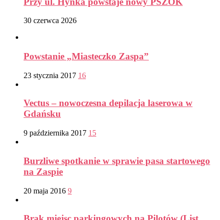
Przy ul. Hynka powstaje nowy PSZOK
30 czerwca 2026
Powstanie „Miasteczko Zaspa”
23 stycznia 2017
16
Vectus – nowoczesna depilacja laserowa w
Gdańsku
9 października 2017
15
Burzliwe spotkanie w sprawie pasa startowego
na Zaspie
20 maja 2016
9
Brak miejsc parkingowych na Pilotów (List