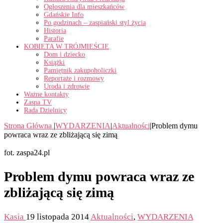
Ogłoszenia dla mieszkańców
Gdańskie Info
Po godzinach – zaspiański styl życia
Historia
Parafie
KOBIETA W TRÓJMIEŚCIE
Dom i dziecko
Książki
Pamiętnik zakupoholiczki
Reportaże i rozmowy
Uroda i zdrowie
Ważne kontakty
Zaspa TV
Rada Dzielnicy
Strona Główna
|
WYDARZENIA
|
Aktualności
|
Problem dymu
powraca wraz ze zbliżającą się zimą
fot. zaspa24.pl
Problem dymu powraca wraz ze
zbliżającą się zimą
Kasia
19 listopada 2014
Aktualności
,
WYDARZENIA