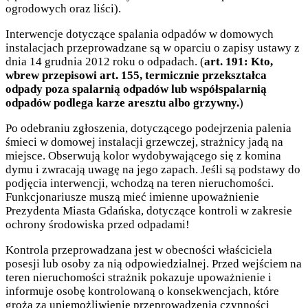
ogrodowych oraz liści).
Interwencje dotyczące spalania odpadów w domowych
instalacjach przeprowadzane są w oparciu o zapisy ustawy z
dnia 14 grudnia 2012 roku o odpadach. (
art. 191: Kto,
wbrew przepisowi art. 155, termicznie przekształca
odpady poza spalarnią odpadów lub współspalarnią
odpadów podlega karze aresztu albo grzywny.
)
Po odebraniu zgłoszenia, dotyczącego podejrzenia palenia
śmieci w domowej instalacji grzewczej, strażnicy jadą na
miejsce. Obserwują kolor wydobywającego się z komina
dymu i zwracają uwagę na jego zapach. Jeśli są podstawy do
podjęcia interwencji, wchodzą na teren nieruchomości.
Funkcjonariusze muszą mieć imienne upoważnienie
Prezydenta Miasta Gdańska, dotyczące kontroli w zakresie
ochrony środowiska przed odpadami!
Kontrola przeprowadzana jest w obecności właściciela
posesji lub osoby za nią odpowiedzialnej. Przed wejściem na
teren nieruchomości strażnik pokazuje upoważnienie i
informuje osobę kontrolowaną o konsekwencjach, które
grożą za uniemożliwienie przeprowadzenia czynności