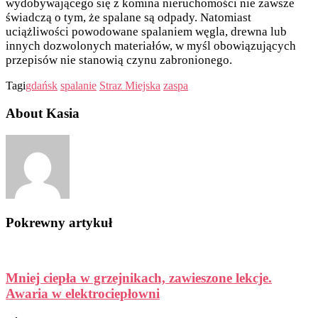
wydobywającego się z komina nieruchomości nie zawsze
świadczą o tym, że spalane są odpady. Natomiast
uciążliwości powodowane spalaniem węgla, drewna lub
innych dozwolonych materiałów, w myśl obowiązujących
przepisów nie stanowią czynu zabronionego.
Tagi
gdańsk
spalanie
Straz Miejska
zaspa
About Kasia
Pokrewny artykuł
Mniej ciepła w grzejnikach, zawieszone lekcje.
Awaria w elektrociepłowni