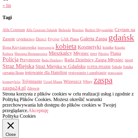
« lip
Tagi
Czytam na
Alfa Centrum
Alfa Centrum Gdańsk
Bielenda
Brzeźno
Budżet Obywatelski
gdańsk
Galeria Zaspa
Zaspie
Dzieci
Fryzjer
GAK Plama
czytelnictwo
kobieta
Kosmetyki
Ilona Krzyżanowska
Interwencja
książka
Książki
Mieszkańcy
Młyniec
Plama
pies
Kultura
Marzena Hermanowicz
Pilotów
Policja
Przymorze
Rada Dzielnicy Zaspa Młyniec
sport
Rada Dzielnicy
Straz Miejska
Straż Miejska w Gdańsku
Szkoła
Sztuka
SUPER-PHARM
testowanie dla Hamilton
czesania Ikona
testowanie i zarabianie
testowanie
zaspa
Trójmiasto
Wrzeszcz
Włosy
kosmetyków
Urząd Miasta
zaspa24.pl
Zdrowie
Strona korzysta z plików cookies w celu realizacji usług i zgodnie z
Polityką Plików Cookies. Możesz określić warunki
przechowywania lub dostępu do plików cookies w Twojej
przeglądarce.
Akceptuję
Polityka Cookies
Close