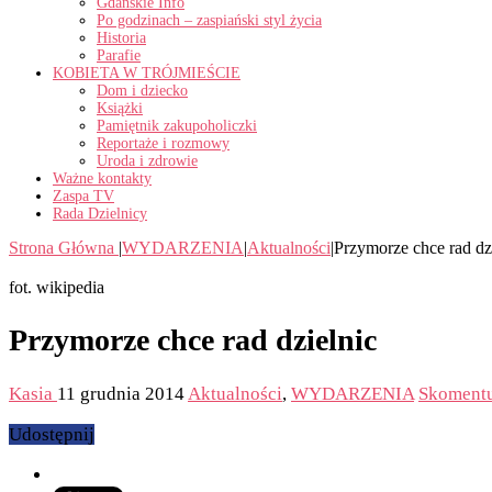
Gdańskie Info
Po godzinach – zaspiański styl życia
Historia
Parafie
KOBIETA W TRÓJMIEŚCIE
Dom i dziecko
Książki
Pamiętnik zakupoholiczki
Reportaże i rozmowy
Uroda i zdrowie
Ważne kontakty
Zaspa TV
Rada Dzielnicy
Strona Główna
|
WYDARZENIA
|
Aktualności
|
Przymorze chce rad dz
fot. wikipedia
Przymorze chce rad dzielnic
Kasia
11 grudnia 2014
Aktualności
,
WYDARZENIA
Skoment
Udostępnij