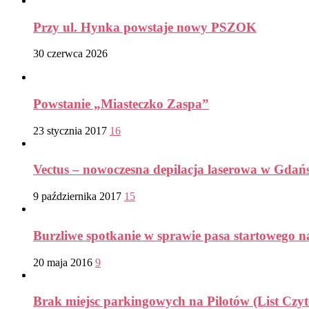
Przy ul. Hynka powstaje nowy PSZOK
30 czerwca 2026
Powstanie „Miasteczko Zaspa”
23 stycznia 2017
16
Vectus – nowoczesna depilacja laserowa w Gdań
9 października 2017
15
Burzliwe spotkanie w sprawie pasa startowego n
20 maja 2016
9
Brak miejsc parkingowych na Pilotów (List Czyt