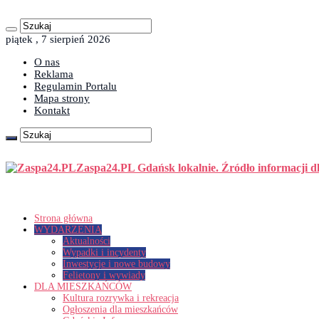
piątek , 7 sierpień 2026
O nas
Reklama
Regulamin Portalu
Mapa strony
Kontakt
Zaspa24.PL Gdańsk lokalnie. Źródło informacji d
Strona główna
WYDARZENIA
Aktualności
Wypadki i incydenty
Inwestycje i nowe budowy
Felietony i wywiady
DLA MIESZKAŃCÓW
Kultura rozrywka i rekreacja
Ogłoszenia dla mieszkańców