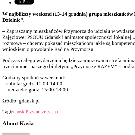
W najbliższy weekend (13-14 grudnia) grupa mieszkańców
Dzielnic”.
– Zapraszamy mieszkańców Przymorza do udziału w wydarzeni
Zajęciowej PSOUU Gdańsk i animator społeczności lokalnej „
rozmowa – chcemy pokazać mieszkańcom jakie są kompetencje 
wnioskiem o powołanie Rad na Przymorzu.
Podczas całego wydarzenia będzie zaaranżowana strefa anima
trzeci numer naszego biuletynu „Przymorze RAZEM” – podkreś
Godziny spotkań w weekend:
– sobota: godz. 11:00-14:00
– niedziela: godz. 15:00-18:00
źródło: gdansk.pl
Tagi
gdańsk
Przymorze
zaspa
About Kasia