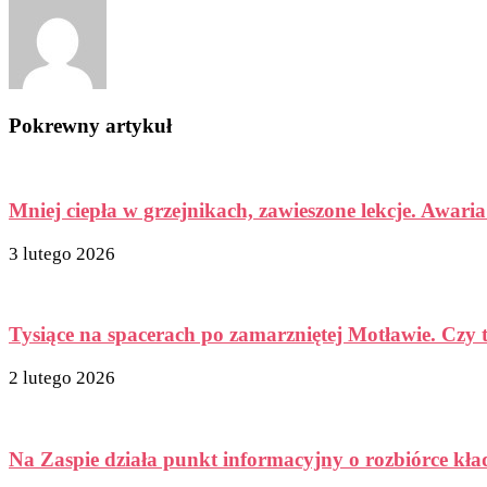
Pokrewny artykuł
Mniej ciepła w grzejnikach, zawieszone lekcje. Awaria
3 lutego 2026
Tysiące na spacerach po zamarzniętej Motławie. Czy 
2 lutego 2026
Na Zaspie działa punkt informacyjny o rozbiórce kła