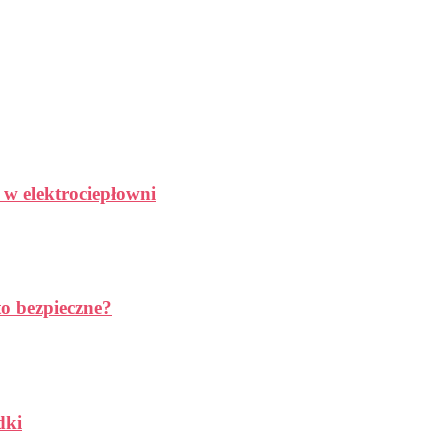
 w elektrociepłowni
to bezpieczne?
dki