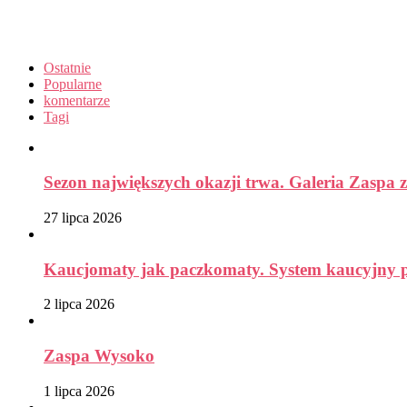
Ostatnie
Popularne
komentarze
Tagi
Sezon największych okazji trwa. Galeria Zaspa z
27 lipca 2026
Kaucjomaty jak paczkomaty. System kaucyjny prz
2 lipca 2026
Zaspa Wysoko
1 lipca 2026