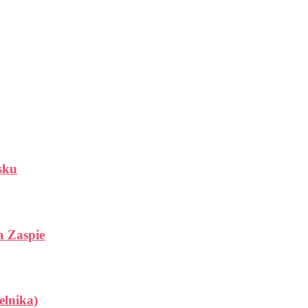
sku
a Zaspie
elnika)