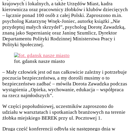
krajowych i lokalnych, a także Urzędów Miast, kadra
kierownicza oraz pracownicy żłobków i klubów dziecięcych
– łącznie ponad 100 osób z całej Polski. Zaproszono m.in.
psycholog Katarzynę Wnęk-Joniec, autorkę książki „Nie
przydeptuj małych skrzydeł”, psycholog Dorotę Zawadzką,
znaną jako Supernianię oraz Janinę Szumlicz, Dyrektor
Departamentu Polityki Rodzinnej Ministerstwa Pracy i
Polityki Społecznej.
fot. gdansk nasze miasto
– Mały człowiek jest od nas całkowicie zależny i potrzebuje
poczucia bezpieczeństwa, a my dorośli musimy o to
bezpieczeństwo zadbać – mówiła Dorota Zawadzka podczas
wystąpienia „Opieka, wychowanie, edukacja – współpraca
na rzecz najmłodszych”.
W części popołudniowej, uczestników zaproszono do
udziału w warsztatach i spotkaniach branżowych na terenie
żłobka miejskiego BEREK przy ul. Pocztowej 1.
Druga część konferencji odbyła się następnego dnia w