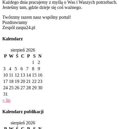
Każdego dnia pracujemy z myślą o Was i Waszych potrzebach.
Jesteśmy tam, gdzie dzieje się coś ważnego.
Twórzmy razem nasz wspólny portal!
Pozdrawiamy
Zespół zaspa24.pl
Kalendarz
sierpień 2026
P
W
Ś
C
P
S
N
1
2
3
4
5
6
7
8
9
10
11
12
13
14
15
16
17
18
19
20
21
22
23
24
25
26
27
28
29
30
31
« lip
Kalendarz publikacji
sierpień 2026
P
W
Ś
C
P
S
N