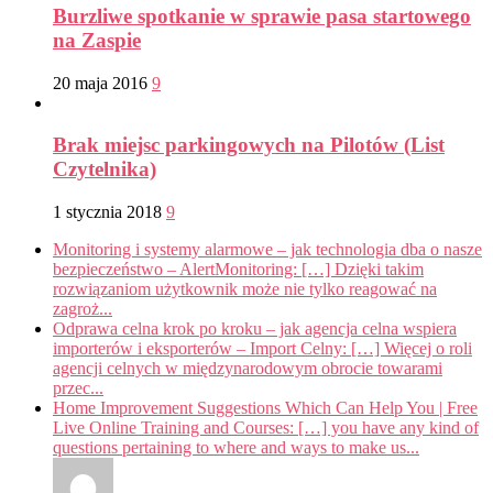
Burzliwe spotkanie w sprawie pasa startowego
na Zaspie
20 maja 2016
9
Brak miejsc parkingowych na Pilotów (List
Czytelnika)
1 stycznia 2018
9
Monitoring i systemy alarmowe – jak technologia dba o nasze
bezpieczeństwo – AlertMonitoring: […] Dzięki takim
rozwiązaniom użytkownik może nie tylko reagować na
zagroż...
Odprawa celna krok po kroku – jak agencja celna wspiera
importerów i eksporterów – Import Celny: […] Więcej o roli
agencji celnych w międzynarodowym obrocie towarami
przec...
Home Improvement Suggestions Which Can Help You | Free
Live Online Training and Courses: […] you have any kind of
questions pertaining to where and ways to make us...