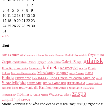
1
2
3
4
5
6
7
8
9
10
11
12
13
14
15
16
17
18
19
20
21
22
23
24
25
26
27
28
29
30
31
« lip
Tagi
Czytam na
Alfa Centrum
Alfa Centrum Gdańsk
Bielenda
Brzeźno
Budżet Obywatelski
gdańsk
Galeria Zaspa
Zaspie
Dzieci
Fryzjer
GAK Plama
czytelnictwo
kobieta
Kosmetyki
Ilona Krzyżanowska
Interwencja
książka
Książki
Mieszkańcy
Młyniec
Plama
pies
Kultura
Marzena Hermanowicz
Pilotów
Policja
Przymorze
Rada Dzielnicy Zaspa Młyniec
sport
Rada Dzielnicy
Straz Miejska
Straż Miejska w Gdańsku
Szkoła
Sztuka
SUPER-PHARM
testowanie dla Hamilton
czesania Ikona
testowanie i zarabianie
testowanie
zaspa
Trójmiasto
Wrzeszcz
Włosy
kosmetyków
Urząd Miasta
zaspa24.pl
Zdrowie
Strona korzysta z plików cookies w celu realizacji usług i zgodnie z