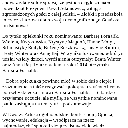
chociaż zdaję sobie sprawę, że jest ich ciągle za mało –
powiedział Prezydent Paweł Adamowicz, witając
zgromadzonych gości z całej Polski. – Żłobki i przedszkola
to rzecz kluczowa dla rozwoju demograficznego Gdańska –
podsumował.
Do tytułu opiekunki roku nominowano; Barbarę Fornalik,
Wiolettę Krzykowską, Krystynę Magdoń, Hannę Motyl,
Scholastykę Rudyk, Bożenę Ruszkowską, Justynę Sarafin,
Beatę Winter oraz Annę Baj. W wyniku losowania, w którym
udział wzięły dzieci, wyróżnienia otrzymały: Beata Winter
oraz Anna Baj. Tytuł opiekunki roku 2014 otrzymała
Barbara Fornalik.
– Dobra opiekunka powinna mieć w sobie dużo ciepła i
zrozumienia, a także reagować spokojnie i z uśmiechem na
potrzeby dziecka – mówi Barbara Fornalik. – To bardzo
przyjemne uczucie, ale myślę, że wszystkie nominowane
panie zasługują na ten tytuł – podsumowuje.
W Dworze Artusa ogólnopolskiej konferencji „Opieka,
wychowanie, edukacja – współpraca na rzecz
najmłodszych” spotkali się: przedstawiciele władz