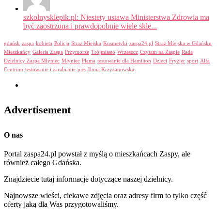
szkolnysklepik.pl: Niestety ustawa Ministerstwa Zdrowia ma
być zaostrzona i prawdopobnie wiele skle...
gdańsk
zaspa
kobieta
Policja
Straz Miejska
Kosmetyki
zaspa24.pl
Straż Miejska w Gdańsku
Mieszkańcy
Galeria Zaspa
Przymorze
Trójmiasto
Wrzeszcz
Czytam na Zaspie
Rada
Dzielnicy Zaspa Młyniec
Młyniec
Plama
testowanie dla Hamilton
Dzieci
Fryzjer
sport
Alfa
Centrum
testowanie i zarabianie
pies
Ilona Krzyżanowska
Advertisement
O nas
Portal zaspa24.pl powstał z myślą o mieszkańcach Zaspy, ale
również całego Gdańska.
Znajdziecie tutaj informacje dotyczące naszej dzielnicy.
Najnowsze wieści, ciekawe zdjęcia oraz adresy firm to tylko część
oferty jaką dla Was przygotowaliśmy.