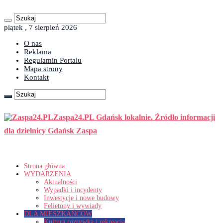
piątek , 7 sierpień 2026
O nas
Reklama
Regulamin Portalu
Mapa strony
Kontakt
Zaspa24.PL Gdańsk lokalnie. Źródło informacji
dla dzielnicy Gdańsk Zaspa
Strona główna
WYDARZENIA
Aktualności
Wypadki i incydenty
Inwestycje i nowe budowy
Felietony i wywiady
DLA MIESZKAŃCÓW
Kultura rozrywka i rekreacja