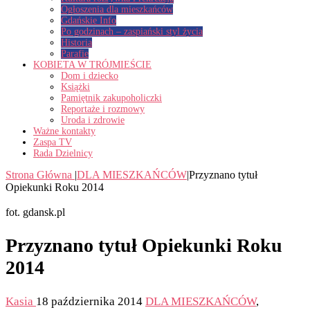
Ogłoszenia dla mieszkańców
Gdańskie Info
Po godzinach – zaspiański styl życia
Historia
Parafie
KOBIETA W TRÓJMIEŚCIE
Dom i dziecko
Książki
Pamiętnik zakupoholiczki
Reportaże i rozmowy
Uroda i zdrowie
Ważne kontakty
Zaspa TV
Rada Dzielnicy
Strona Główna
|
DLA MIESZKAŃCÓW
|
Przyznano tytuł
Opiekunki Roku 2014
fot. gdansk.pl
Przyznano tytuł Opiekunki Roku
2014
Kasia
18 października 2014
DLA MIESZKAŃCÓW
,