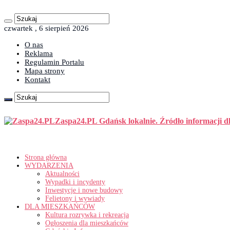
czwartek , 6 sierpień 2026
O nas
Reklama
Regulamin Portalu
Mapa strony
Kontakt
Zaspa24.PL Gdańsk lokalnie. Źródło informacji d
Strona główna
WYDARZENIA
Aktualności
Wypadki i incydenty
Inwestycje i nowe budowy
Felietony i wywiady
DLA MIESZKAŃCÓW
Kultura rozrywka i rekreacja
Ogłoszenia dla mieszkańców