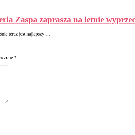
eria Zaspa zaprasza na letnie wyprze
nie teraz jest najlepszy …
naczone
*