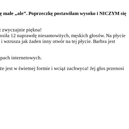
się małe „ale”. Poprzeczkę postawiłam wysoko i NICZYM się
st zwyczajnie piękna!
prosiła 12 naprawdę niesamowitych, męskich głosów. Na płycie
 wzrusza jak żaden inny otwór na tej płycie. Barbra jest
epach internetowych.
e jest w świetnej formie i wciąż zachwyca! Jej głos przenosi