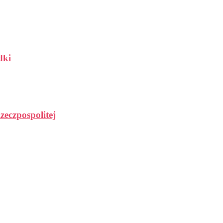
dki
zeczpospolitej