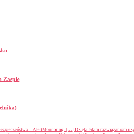
sku
a Zaspie
elnika)
 bezpieczeństwo – AlertMonitoring: […] Dzięki takim rozwiązaniom uż