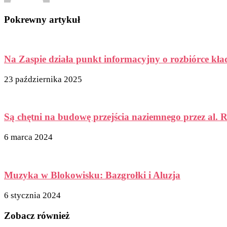
Pokrewny artykuł
Na Zaspie działa punkt informacyjny o rozbiórce kła
23 października 2025
Są chętni na budowę przejścia naziemnego przez al. R
6 marca 2024
Muzyka w Blokowisku: Bazgrołki i Aluzja
6 stycznia 2024
Zobacz również