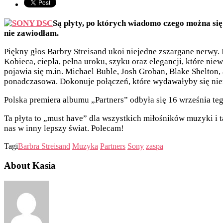
Są płyty, po których wiadomo czego można si
nie zawiodłam.
Piękny głos Barbry Streisand ukoi niejedne zszargane nerwy. N
Kobieca, ciepła, pełna uroku, szyku oraz elegancji, które ni
pojawia się m.in. Michael Buble, Josh Groban, Blake Shelton, 
ponadczasowa. Dokonuje połączeń, które wydawałyby się niem
Polska premiera albumu „Partners” odbyła się 16 września te
Ta płyta to „must have” dla wszystkich miłośników muzyki i t
nas w inny lepszy świat. Polecam!
Tagi
Barbra Streisand
Muzyka
Partners
Sony
zaspa
About Kasia