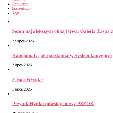
Popularne
komentarze
Tagi
Sezon największych okazji trwa. Galeria Zaspa z
27 lipca 2026
Kaucjomaty jak paczkomaty. System kaucyjny prz
2 lipca 2026
Zaspa Wysoko
1 lipca 2026
Przy ul. Hynka powstaje nowy PSZOK