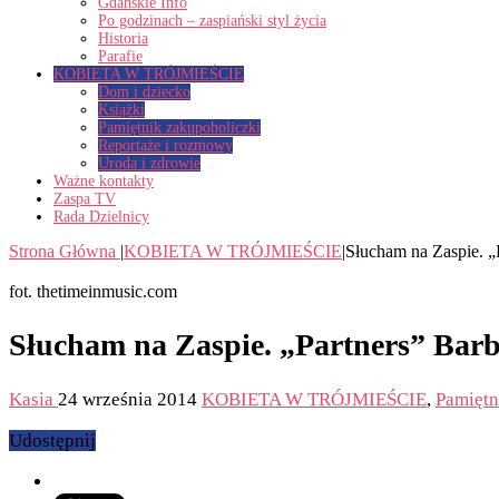
Gdańskie Info
Po godzinach – zaspiański styl życia
Historia
Parafie
KOBIETA W TRÓJMIEŚCIE
Dom i dziecko
Książki
Pamiętnik zakupoholiczki
Reportaże i rozmowy
Uroda i zdrowie
Ważne kontakty
Zaspa TV
Rada Dzielnicy
Strona Główna
|
KOBIETA W TRÓJMIEŚCIE
|
Słucham na Zaspie. „
fot. thetimeinmusic.com
Słucham na Zaspie. „Partners” Barb
Kasia
24 września 2014
KOBIETA W TRÓJMIEŚCIE
,
Pamiętn
Udostępnij