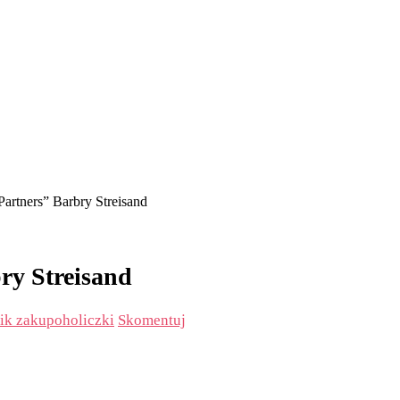
Partners” Barbry Streisand
ry Streisand
ik zakupoholiczki
Skomentuj