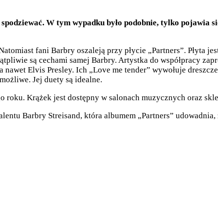
ę spodziewać. W tym wypadku było podobnie, tylko pojawia 
atomiast fani Barbry oszaleją przy płycie „Partners”. Płyta je
ewątpliwie są cechami samej Barbry. Artystka do współpracy za
a nawet Elvis Presley. Ich „Love me tender” wywołuje dreszcze i
ożliwe. Jej duety są idealne.
go roku. Krążek jest dostępny w salonach muzycznych oraz skl
alentu Barbry Streisand, która albumem „Partners” udowadnia, ż