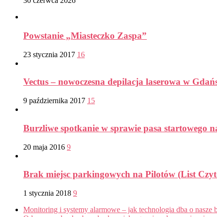
30 czerwca 2026
Powstanie „Miasteczko Zaspa”
23 stycznia 2017
16
Vectus – nowoczesna depilacja laserowa w Gdań
9 października 2017
15
Burzliwe spotkanie w sprawie pasa startowego n
20 maja 2016
9
Brak miejsc parkingowych na Pilotów (List Czyt
1 stycznia 2018
9
Monitoring i systemy alarmowe – jak technologia dba o nasze