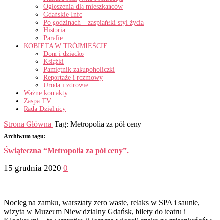
Ogłoszenia dla mieszkańców
Gdańskie Info
Po godzinach – zaspiański styl życia
Historia
Parafie
KOBIETA W TRÓJMIEŚCIE
Dom i dziecko
Książki
Pamiętnik zakupoholiczki
Reportaże i rozmowy
Uroda i zdrowie
Ważne kontakty
Zaspa TV
Rada Dzielnicy
Strona Główna
|
Tag:
Metropolia za pół ceny
Archiwum tagu:
Świąteczna “Metropolia za pół ceny”.
15 grudnia 2020
0
Nocleg na zamku, warsztaty zero waste, relaks w SPA i saunie,
wizyta w Muzeum Niewidzialny Gdańsk, bilety do teatru i