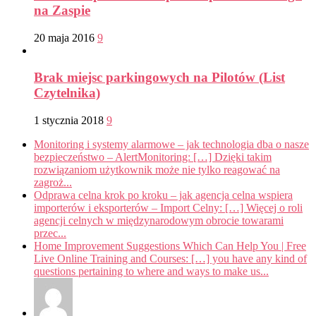
na Zaspie
20 maja 2016
9
Brak miejsc parkingowych na Pilotów (List
Czytelnika)
1 stycznia 2018
9
Monitoring i systemy alarmowe – jak technologia dba o nasze
bezpieczeństwo – AlertMonitoring: […] Dzięki takim
rozwiązaniom użytkownik może nie tylko reagować na
zagroż...
Odprawa celna krok po kroku – jak agencja celna wspiera
importerów i eksporterów – Import Celny: […] Więcej o roli
agencji celnych w międzynarodowym obrocie towarami
przec...
Home Improvement Suggestions Which Can Help You | Free
Live Online Training and Courses: […] you have any kind of
questions pertaining to where and ways to make us...