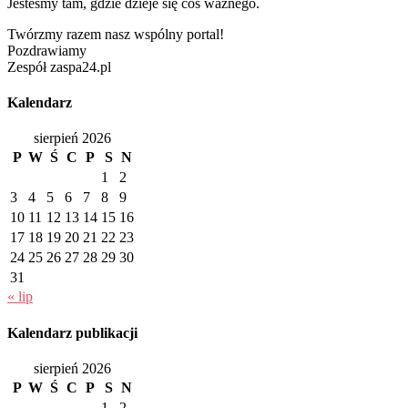
Jesteśmy tam, gdzie dzieje się coś ważnego.
Twórzmy razem nasz wspólny portal!
Pozdrawiamy
Zespół zaspa24.pl
Kalendarz
sierpień 2026
P
W
Ś
C
P
S
N
1
2
3
4
5
6
7
8
9
10
11
12
13
14
15
16
17
18
19
20
21
22
23
24
25
26
27
28
29
30
31
« lip
Kalendarz publikacji
sierpień 2026
P
W
Ś
C
P
S
N
1
2