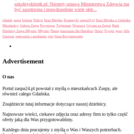
szkolnysklepik.pl: Niestety ustawa Ministerstwa Zdrowia ma
być zaostrzona i prawdopobnie wiele skle...
gdańsk
zaspa
kobieta
Policja
Straz Miejska
Kosmetyki
zaspa24.pl
Straż Miejska w Gdańsku
Mieszkańcy
Galeria Zaspa
Przymorze
Trójmiasto
Wrzeszcz
Czytam na Zaspie
Rada
Dzielnicy Zaspa Młyniec
Młyniec
Plama
testowanie dla Hamilton
Dzieci
Fryzjer
sport
Alfa
Centrum
testowanie i zarabianie
pies
Ilona Krzyżanowska
Advertisement
O nas
Portal zaspa24.pl powstał z myślą o mieszkańcach Zaspy, ale
również całego Gdańska.
Znajdziecie tutaj informacje dotyczące naszej dzielnicy.
Najnowsze wieści, ciekawe zdjęcia oraz adresy firm to tylko część
oferty jaką dla Was przygotowaliśmy.
Każdego dnia pracujemy z myślą o Was i Waszych potrzebach.