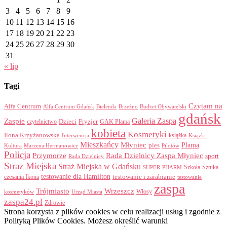
3
4
5
6
7
8
9
10
11
12
13
14
15
16
17
18
19
20
21
22
23
24
25
26
27
28
29
30
31
« lip
Tagi
Czytam na
Alfa Centrum
Alfa Centrum Gdańsk
Bielenda
Brzeźno
Budżet Obywatelski
gdańsk
Galeria Zaspa
Zaspie
Dzieci
Fryzjer
GAK Plama
czytelnictwo
kobieta
Kosmetyki
Ilona Krzyżanowska
Interwencja
książka
Książki
Mieszkańcy
Młyniec
Plama
pies
Kultura
Marzena Hermanowicz
Pilotów
Policja
Przymorze
Rada Dzielnicy Zaspa Młyniec
sport
Rada Dzielnicy
Straz Miejska
Straż Miejska w Gdańsku
Szkoła
Sztuka
SUPER-PHARM
testowanie dla Hamilton
czesania Ikona
testowanie i zarabianie
testowanie
zaspa
Trójmiasto
Wrzeszcz
Włosy
kosmetyków
Urząd Miasta
zaspa24.pl
Zdrowie
Strona korzysta z plików cookies w celu realizacji usług i zgodnie z
Polityką Plików Cookies. Możesz określić warunki