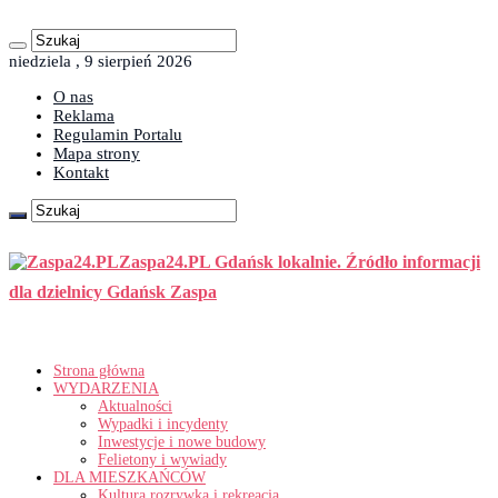
niedziela , 9 sierpień 2026
O nas
Reklama
Regulamin Portalu
Mapa strony
Kontakt
Zaspa24.PL Gdańsk lokalnie. Źródło informacji
dla dzielnicy Gdańsk Zaspa
Strona główna
WYDARZENIA
Aktualności
Wypadki i incydenty
Inwestycje i nowe budowy
Felietony i wywiady
DLA MIESZKAŃCÓW
Kultura rozrywka i rekreacja