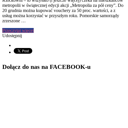
Klockowni – to wszystko (i jeszcze więcej) czeka na mieszkańców
metropolii w świątecznej edycji akcji „Metropolia za pół ceny”. Do
20 grudnia można kupować vouchery za 50 proc. wartości, a z
usług można korzystać w przyszłym roku. Pomorskie samorządy
zrzeszone …
Przeczytaj więcej
Udostępnij
Dołącz do nas na FACEBOOK-u