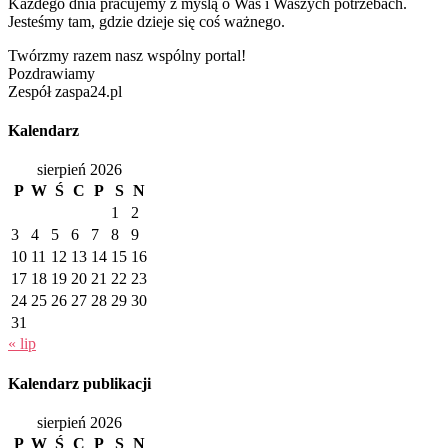
Każdego dnia pracujemy z myślą o Was i Waszych potrzebach.
Jesteśmy tam, gdzie dzieje się coś ważnego.
Twórzmy razem nasz wspólny portal!
Pozdrawiamy
Zespół zaspa24.pl
Kalendarz
sierpień 2026
P
W
Ś
C
P
S
N
1
2
3
4
5
6
7
8
9
10
11
12
13
14
15
16
17
18
19
20
21
22
23
24
25
26
27
28
29
30
31
« lip
Kalendarz publikacji
sierpień 2026
P
W
Ś
C
P
S
N