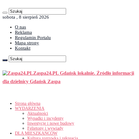
sobota , 8 sierpień 2026
O nas
Reklama
Regulamin Portalu
Mapa strony
Kontakt
Zaspa24.PL Gdańsk lokalnie. Źródło informacji
dla dzielnicy Gdańsk Zaspa
Strona główna
WYDARZENIA
Aktualności
Wypadki i incydenty
Inwestycje i nowe budowy
Felietony i wywiady
DLA MIESZKAŃCÓW
Kultura rozrywka i rekreacja