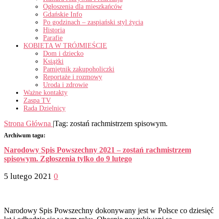
Ogłoszenia dla mieszkańców
Gdańskie Info
Po godzinach – zaspiański styl życia
Historia
Parafie
KOBIETA W TRÓJMIEŚCIE
Dom i dziecko
Książki
Pamiętnik zakupoholiczki
Reportaże i rozmowy
Uroda i zdrowie
Ważne kontakty
Zaspa TV
Rada Dzielnicy
Strona Główna
|
Tag:
zostań rachmistrzem spisowym.
Archiwum tagu:
Narodowy Spis Powszechny 2021 – zostań rachmistrzem
spisowym. Zgłoszenia tylko do 9 lutego
5 lutego 2021
0
Narodowy Spis Powszechny dokonywany jest w Polsce co dziesięć