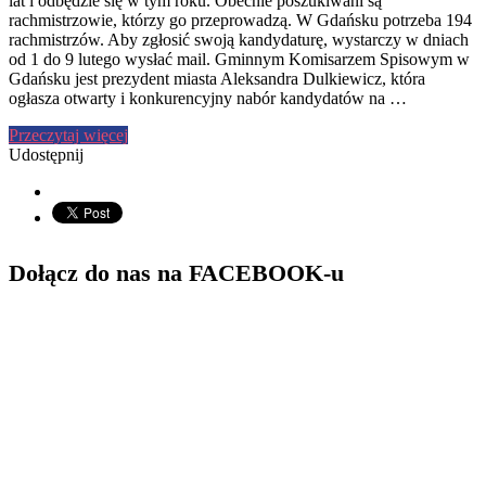
lat i odbędzie się w tym roku. Obecnie poszukiwani są
rachmistrzowie, którzy go przeprowadzą. W Gdańsku potrzeba 194
rachmistrzów. Aby zgłosić swoją kandydaturę, wystarczy w dniach
od 1 do 9 lutego wysłać mail. Gminnym Komisarzem Spisowym w
Gdańsku jest prezydent miasta Aleksandra Dulkiewicz, która
ogłasza otwarty i konkurencyjny nabór kandydatów na …
Przeczytaj więcej
Udostępnij
Dołącz do nas na FACEBOOK-u