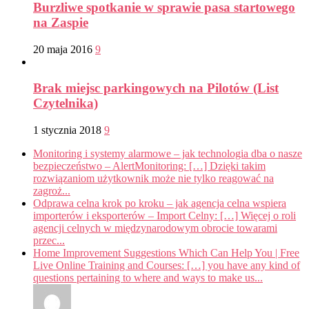
Burzliwe spotkanie w sprawie pasa startowego
na Zaspie
20 maja 2016
9
Brak miejsc parkingowych na Pilotów (List
Czytelnika)
1 stycznia 2018
9
Monitoring i systemy alarmowe – jak technologia dba o nasze
bezpieczeństwo – AlertMonitoring: […] Dzięki takim
rozwiązaniom użytkownik może nie tylko reagować na
zagroż...
Odprawa celna krok po kroku – jak agencja celna wspiera
importerów i eksporterów – Import Celny: […] Więcej o roli
agencji celnych w międzynarodowym obrocie towarami
przec...
Home Improvement Suggestions Which Can Help You | Free
Live Online Training and Courses: […] you have any kind of
questions pertaining to where and ways to make us...