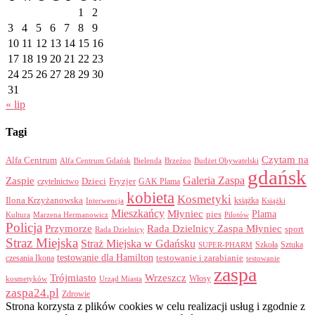
1
2
3
4
5
6
7
8
9
10
11
12
13
14
15
16
17
18
19
20
21
22
23
24
25
26
27
28
29
30
31
« lip
Tagi
Czytam na
Alfa Centrum
Alfa Centrum Gdańsk
Bielenda
Brzeźno
Budżet Obywatelski
gdańsk
Galeria Zaspa
Zaspie
Dzieci
Fryzjer
GAK Plama
czytelnictwo
kobieta
Kosmetyki
Ilona Krzyżanowska
Interwencja
książka
Książki
Mieszkańcy
Młyniec
Plama
pies
Kultura
Marzena Hermanowicz
Pilotów
Policja
Przymorze
Rada Dzielnicy Zaspa Młyniec
sport
Rada Dzielnicy
Straz Miejska
Straż Miejska w Gdańsku
Szkoła
Sztuka
SUPER-PHARM
testowanie dla Hamilton
czesania Ikona
testowanie i zarabianie
testowanie
zaspa
Trójmiasto
Wrzeszcz
Włosy
kosmetyków
Urząd Miasta
zaspa24.pl
Zdrowie
Strona korzysta z plików cookies w celu realizacji usług i zgodnie z