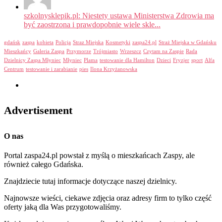
szkolnysklepik.pl: Niestety ustawa Ministerstwa Zdrowia ma
być zaostrzona i prawdopobnie wiele skle...
gdańsk
zaspa
kobieta
Policja
Straz Miejska
Kosmetyki
zaspa24.pl
Straż Miejska w Gdańsku
Mieszkańcy
Galeria Zaspa
Przymorze
Trójmiasto
Wrzeszcz
Czytam na Zaspie
Rada
Dzielnicy Zaspa Młyniec
Młyniec
Plama
testowanie dla Hamilton
Dzieci
Fryzjer
sport
Alfa
Centrum
testowanie i zarabianie
pies
Ilona Krzyżanowska
Advertisement
O nas
Portal zaspa24.pl powstał z myślą o mieszkańcach Zaspy, ale
również całego Gdańska.
Znajdziecie tutaj informacje dotyczące naszej dzielnicy.
Najnowsze wieści, ciekawe zdjęcia oraz adresy firm to tylko część
oferty jaką dla Was przygotowaliśmy.