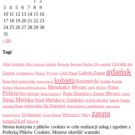
1
2
3
4
5
6
7
8
9
10
11
12
13
14
15
16
17
18
19
20
21
22
23
24
25
26
27
28
29
30
31
« lip
Tagi
Czytam na
Alfa Centrum
Alfa Centrum Gdańsk
Bielenda
Brzeźno
Budżet Obywatelski
gdańsk
Galeria Zaspa
Zaspie
Dzieci
Fryzjer
GAK Plama
czytelnictwo
kobieta
Kosmetyki
Ilona Krzyżanowska
Interwencja
książka
Książki
Mieszkańcy
Młyniec
Plama
pies
Kultura
Marzena Hermanowicz
Pilotów
Policja
Przymorze
Rada Dzielnicy Zaspa Młyniec
sport
Rada Dzielnicy
Straz Miejska
Straż Miejska w Gdańsku
Szkoła
Sztuka
SUPER-PHARM
testowanie dla Hamilton
czesania Ikona
testowanie i zarabianie
testowanie
zaspa
Trójmiasto
Wrzeszcz
Włosy
kosmetyków
Urząd Miasta
zaspa24.pl
Zdrowie
Strona korzysta z plików cookies w celu realizacji usług i zgodnie z
Polityką Plików Cookies. Możesz określić warunki