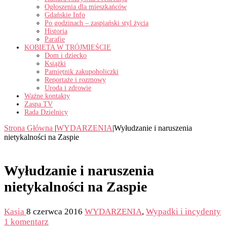
Ogłoszenia dla mieszkańców
Gdańskie Info
Po godzinach – zaspiański styl życia
Historia
Parafie
KOBIETA W TRÓJMIEŚCIE
Dom i dziecko
Książki
Pamiętnik zakupoholiczki
Reportaże i rozmowy
Uroda i zdrowie
Ważne kontakty
Zaspa TV
Rada Dzielnicy
Strona Główna
|
WYDARZENIA
|
Wyłudzanie i naruszenia
nietykalności na Zaspie
Wyłudzanie i naruszenia
nietykalności na Zaspie
Kasia
8 czerwca 2016
WYDARZENIA
,
Wypadki i incydenty
1 komentarz