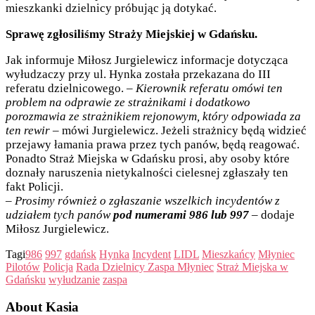
mieszkanki dzielnicy próbując ją dotykać.
Sprawę zgłosiliśmy Straży Miejskiej w Gdańsku.
Jak informuje Miłosz Jurgielewicz informacje dotycząca
wyłudzaczy przy ul. Hynka została przekazana do III
referatu dzielnicowego. –
Kierownik referatu omówi ten
problem na odprawie ze strażnikami i dodatkowo
porozmawia ze strażnikiem rejonowym, który odpowiada za
ten rewir
– mówi Jurgielewicz. Jeżeli strażnicy będą widzieć
przejawy łamania prawa przez tych panów, będą reagować.
Ponadto Straż Miejska w Gdańsku prosi, aby osoby które
doznały naruszenia nietykalności cielesnej zgłaszały ten
fakt Policji.
–
Prosimy również o zgłaszanie wszelkich incydentów z
udziałem tych panów
pod numerami 986 lub 997
– dodaje
Miłosz Jurgielewicz.
Tagi
986
997
gdańsk
Hynka
Incydent
LIDL
Mieszkańcy
Młyniec
Pilotów
Policja
Rada Dzielnicy Zaspa Młyniec
Straż Miejska w
Gdańsku
wyłudzanie
zaspa
About Kasia