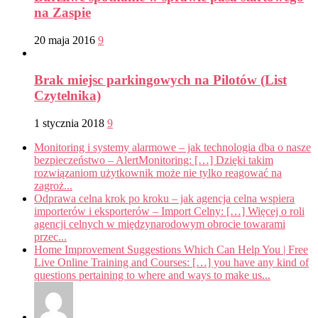
na Zaspie
20 maja 2016
9
Brak miejsc parkingowych na Pilotów (List
Czytelnika)
1 stycznia 2018
9
Monitoring i systemy alarmowe – jak technologia dba o nasze
bezpieczeństwo – AlertMonitoring: […] Dzięki takim
rozwiązaniom użytkownik może nie tylko reagować na
zagroż...
Odprawa celna krok po kroku – jak agencja celna wspiera
importerów i eksporterów – Import Celny: […] Więcej o roli
agencji celnych w międzynarodowym obrocie towarami
przec...
Home Improvement Suggestions Which Can Help You | Free
Live Online Training and Courses: […] you have any kind of
questions pertaining to where and ways to make us...