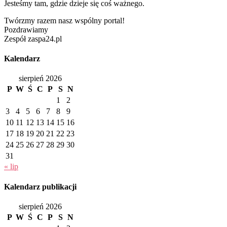
Jesteśmy tam, gdzie dzieje się coś ważnego.
Twórzmy razem nasz wspólny portal!
Pozdrawiamy
Zespół zaspa24.pl
Kalendarz
sierpień 2026
P
W
Ś
C
P
S
N
1
2
3
4
5
6
7
8
9
10
11
12
13
14
15
16
17
18
19
20
21
22
23
24
25
26
27
28
29
30
31
« lip
Kalendarz publikacji
sierpień 2026
P
W
Ś
C
P
S
N