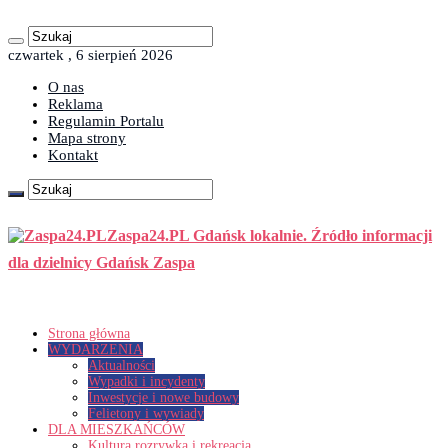
czwartek , 6 sierpień 2026
O nas
Reklama
Regulamin Portalu
Mapa strony
Kontakt
Zaspa24.PL Gdańsk lokalnie. Źródło informacji
dla dzielnicy Gdańsk Zaspa
Strona główna
WYDARZENIA
Aktualności
Wypadki i incydenty
Inwestycje i nowe budowy
Felietony i wywiady
DLA MIESZKAŃCÓW
Kultura rozrywka i rekreacja