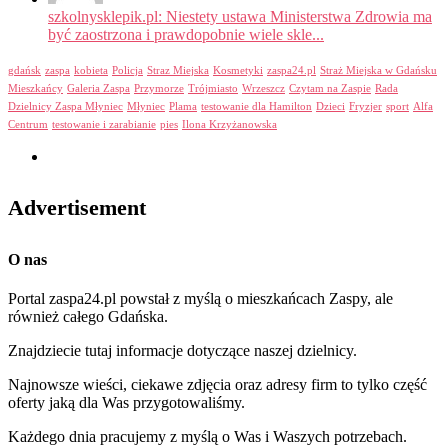
szkolnysklepik.pl: Niestety ustawa Ministerstwa Zdrowia ma
być zaostrzona i prawdopobnie wiele skle...
gdańsk
zaspa
kobieta
Policja
Straz Miejska
Kosmetyki
zaspa24.pl
Straż Miejska w Gdańsku
Mieszkańcy
Galeria Zaspa
Przymorze
Trójmiasto
Wrzeszcz
Czytam na Zaspie
Rada
Dzielnicy Zaspa Młyniec
Młyniec
Plama
testowanie dla Hamilton
Dzieci
Fryzjer
sport
Alfa
Centrum
testowanie i zarabianie
pies
Ilona Krzyżanowska
Advertisement
O nas
Portal zaspa24.pl powstał z myślą o mieszkańcach Zaspy, ale
również całego Gdańska.
Znajdziecie tutaj informacje dotyczące naszej dzielnicy.
Najnowsze wieści, ciekawe zdjęcia oraz adresy firm to tylko część
oferty jaką dla Was przygotowaliśmy.
Każdego dnia pracujemy z myślą o Was i Waszych potrzebach.