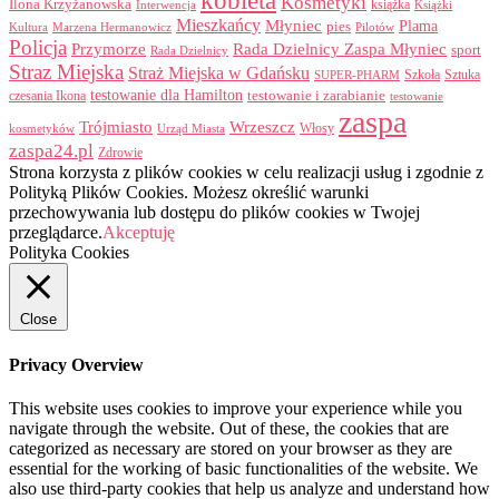
kobieta
Kosmetyki
Ilona Krzyżanowska
Interwencja
książka
Książki
Mieszkańcy
Młyniec
Plama
pies
Kultura
Marzena Hermanowicz
Pilotów
Policja
Przymorze
Rada Dzielnicy Zaspa Młyniec
sport
Rada Dzielnicy
Straz Miejska
Straż Miejska w Gdańsku
Szkoła
Sztuka
SUPER-PHARM
testowanie dla Hamilton
czesania Ikona
testowanie i zarabianie
testowanie
zaspa
Trójmiasto
Wrzeszcz
Włosy
kosmetyków
Urząd Miasta
zaspa24.pl
Zdrowie
Strona korzysta z plików cookies w celu realizacji usług i zgodnie z
Polityką Plików Cookies. Możesz określić warunki
przechowywania lub dostępu do plików cookies w Twojej
przeglądarce.
Akceptuję
Polityka Cookies
Close
Privacy Overview
This website uses cookies to improve your experience while you
navigate through the website. Out of these, the cookies that are
categorized as necessary are stored on your browser as they are
essential for the working of basic functionalities of the website. We
also use third-party cookies that help us analyze and understand how