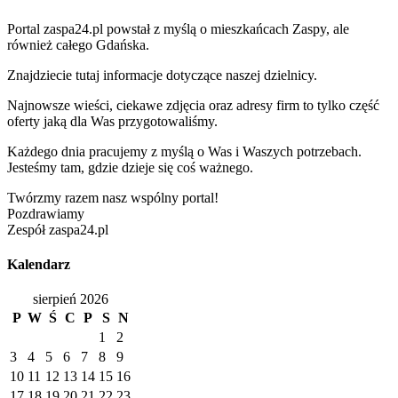
Portal zaspa24.pl powstał z myślą o mieszkańcach Zaspy, ale
również całego Gdańska.
Znajdziecie tutaj informacje dotyczące naszej dzielnicy.
Najnowsze wieści, ciekawe zdjęcia oraz adresy firm to tylko część
oferty jaką dla Was przygotowaliśmy.
Każdego dnia pracujemy z myślą o Was i Waszych potrzebach.
Jesteśmy tam, gdzie dzieje się coś ważnego.
Twórzmy razem nasz wspólny portal!
Pozdrawiamy
Zespół zaspa24.pl
Kalendarz
sierpień 2026
P
W
Ś
C
P
S
N
1
2
3
4
5
6
7
8
9
10
11
12
13
14
15
16
17
18
19
20
21
22
23