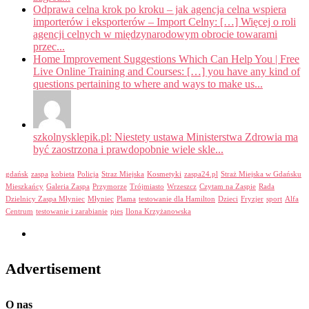
Odprawa celna krok po kroku – jak agencja celna wspiera
importerów i eksporterów – Import Celny: […] Więcej o roli
agencji celnych w międzynarodowym obrocie towarami
przec...
Home Improvement Suggestions Which Can Help You | Free
Live Online Training and Courses: […] you have any kind of
questions pertaining to where and ways to make us...
szkolnysklepik.pl: Niestety ustawa Ministerstwa Zdrowia ma
być zaostrzona i prawdopobnie wiele skle...
gdańsk
zaspa
kobieta
Policja
Straz Miejska
Kosmetyki
zaspa24.pl
Straż Miejska w Gdańsku
Mieszkańcy
Galeria Zaspa
Przymorze
Trójmiasto
Wrzeszcz
Czytam na Zaspie
Rada
Dzielnicy Zaspa Młyniec
Młyniec
Plama
testowanie dla Hamilton
Dzieci
Fryzjer
sport
Alfa
Centrum
testowanie i zarabianie
pies
Ilona Krzyżanowska
Advertisement
O nas