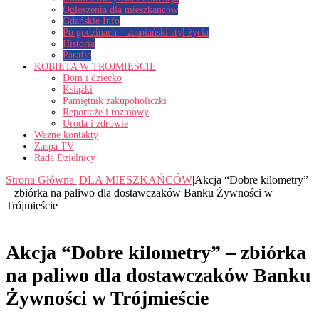
Ogłoszenia dla mieszkańców
Gdańskie Info
Po godzinach – zaspiański styl życia
Historia
Parafie
KOBIETA W TRÓJMIEŚCIE
Dom i dziecko
Książki
Pamiętnik zakupoholiczki
Reportaże i rozmowy
Uroda i zdrowie
Ważne kontakty
Zaspa TV
Rada Dzielnicy
Strona Główna
|
DLA MIESZKAŃCÓW
|
Akcja “Dobre kilometry”
– zbiórka na paliwo dla dostawczaków Banku Żywności w
Trójmieście
Akcja “Dobre kilometry” – zbiórka
na paliwo dla dostawczaków Banku
Żywności w Trójmieście