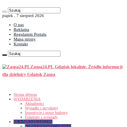
piątek , 7 sierpień 2026
O nas
Reklama
Regulamin Portalu
Mapa strony
Kontakt
Zaspa24.PL Gdańsk lokalnie. Źródło informacji
dla dzielnicy Gdańsk Zaspa
Strona główna
WYDARZENIA
Aktualności
Wypadki i incydenty
Inwestycje i nowe budowy
Felietony i wywiady
DLA MIESZKAŃCÓW
Kultura rozrywka i rekreacja