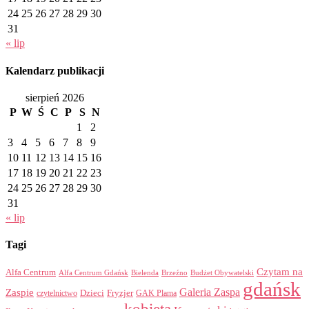
24
25
26
27
28
29
30
31
« lip
Kalendarz publikacji
sierpień 2026
P
W
Ś
C
P
S
N
1
2
3
4
5
6
7
8
9
10
11
12
13
14
15
16
17
18
19
20
21
22
23
24
25
26
27
28
29
30
31
« lip
Tagi
Czytam na
Alfa Centrum
Alfa Centrum Gdańsk
Bielenda
Brzeźno
Budżet Obywatelski
gdańsk
Galeria Zaspa
Zaspie
Dzieci
Fryzjer
GAK Plama
czytelnictwo