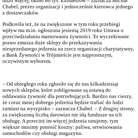
dużo więcej, około 80 tys. kilometrów – zaznacza Michał
Chabel, prezes organizacji i jednocześnie kierowca jednego
z dostawczaków.
Podkreśla też, że na zwiększone w tym roku przebiegi
wpływ ma m.in. ogłoszona jesienią 2019 roku Ustawa o
przeciwdziałaniu marnowaniu żywności. To wyczekiwane
prawo zmusza duże sklepy do przekazywania
niesprzedanego jedzenia na rzecz organizacji charytatywny,
a Bank Żywności w Trójmieście jest najprostszym,
oczywistym wyborem.
– Od ubiegłego roku zgłosiło się do nas kilkadziesiąt
nowych sklepów, które zobligowane są ustawą do
oddawania żywność dla potrzebujących. Bardzo nas cieszy,
że coraz mniej dobrego jedzenia będzie trafiać do ludzi
zamiast na wysypisko – zaznacza Chabel. – Z drugiej strony,
za zwiększoną liczbą darowizn nie idą fundusze na ich
obsługę. A przecież im więcej jedzenia ratujemy, tym
większe musimy ponosić koszty: paliwa, serwisowania
samochodów czy obsługi magazynu.