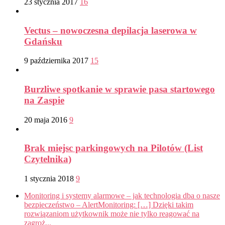
23 stycznia 2017
16
Vectus – nowoczesna depilacja laserowa w
Gdańsku
9 października 2017
15
Burzliwe spotkanie w sprawie pasa startowego
na Zaspie
20 maja 2016
9
Brak miejsc parkingowych na Pilotów (List
Czytelnika)
1 stycznia 2018
9
Monitoring i systemy alarmowe – jak technologia dba o nasze
bezpieczeństwo – AlertMonitoring: […] Dzięki takim
rozwiązaniom użytkownik może nie tylko reagować na
zagroż...