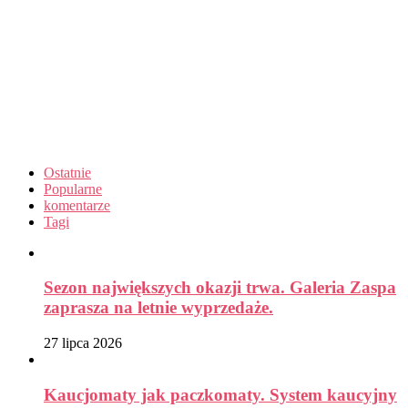
Ostatnie
Popularne
komentarze
Tagi
Sezon największych okazji trwa. Galeria Zaspa
zaprasza na letnie wyprzedaże.
27 lipca 2026
Kaucjomaty jak paczkomaty. System kaucyjny