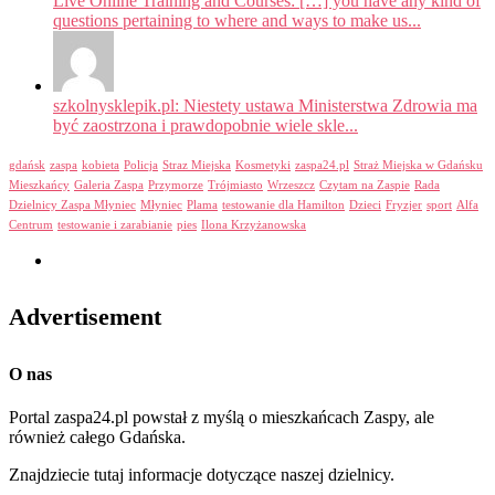
Live Online Training and Courses: […] you have any kind of
questions pertaining to where and ways to make us...
szkolnysklepik.pl: Niestety ustawa Ministerstwa Zdrowia ma
być zaostrzona i prawdopobnie wiele skle...
gdańsk
zaspa
kobieta
Policja
Straz Miejska
Kosmetyki
zaspa24.pl
Straż Miejska w Gdańsku
Mieszkańcy
Galeria Zaspa
Przymorze
Trójmiasto
Wrzeszcz
Czytam na Zaspie
Rada
Dzielnicy Zaspa Młyniec
Młyniec
Plama
testowanie dla Hamilton
Dzieci
Fryzjer
sport
Alfa
Centrum
testowanie i zarabianie
pies
Ilona Krzyżanowska
Advertisement
O nas
Portal zaspa24.pl powstał z myślą o mieszkańcach Zaspy, ale
również całego Gdańska.
Znajdziecie tutaj informacje dotyczące naszej dzielnicy.