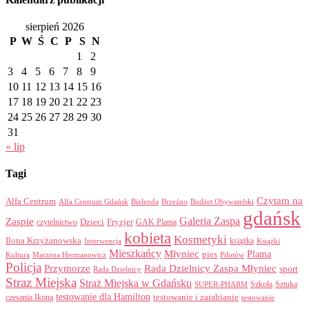
sierpień 2026
P
W
Ś
C
P
S
N
1
2
3
4
5
6
7
8
9
10
11
12
13
14
15
16
17
18
19
20
21
22
23
24
25
26
27
28
29
30
31
« lip
Tagi
Czytam na
Alfa Centrum
Alfa Centrum Gdańsk
Bielenda
Brzeźno
Budżet Obywatelski
gdańsk
Galeria Zaspa
Zaspie
Dzieci
Fryzjer
GAK Plama
czytelnictwo
kobieta
Kosmetyki
Ilona Krzyżanowska
Interwencja
książka
Książki
Mieszkańcy
Młyniec
Plama
pies
Kultura
Marzena Hermanowicz
Pilotów
Policja
Przymorze
Rada Dzielnicy Zaspa Młyniec
sport
Rada Dzielnicy
Straz Miejska
Straż Miejska w Gdańsku
Szkoła
Sztuka
SUPER-PHARM
testowanie dla Hamilton
czesania Ikona
testowanie i zarabianie
testowanie