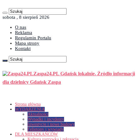
sobota , 8 sierpień 2026
O nas
Reklama
Regulamin Portalu
Mapa strony
Kontakt
Zaspa24.PL Gdańsk lokalnie. Źródło informacji
dla dzielnicy Gdańsk Zaspa
Strona główna
WYDARZENIA
Aktualności
Wypadki i incydenty
Inwestycje i nowe budowy
Felietony i wywiady
DLA MIESZKAŃCÓW
Kultura rozrywka i rekreacja