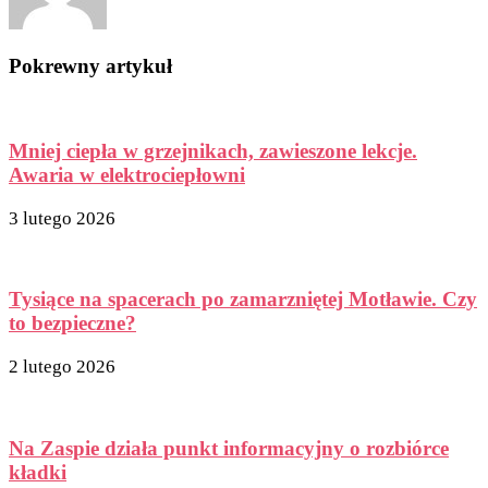
Pokrewny artykuł
Mniej ciepła w grzejnikach, zawieszone lekcje.
Awaria w elektrociepłowni
3 lutego 2026
Tysiące na spacerach po zamarzniętej Motławie. Czy
to bezpieczne?
2 lutego 2026
Na Zaspie działa punkt informacyjny o rozbiórce
kładki