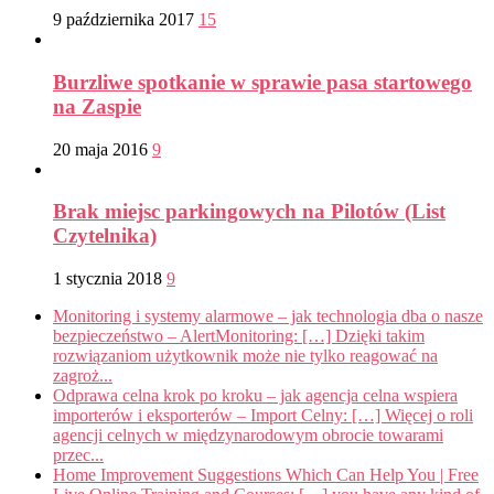
9 października 2017
15
Burzliwe spotkanie w sprawie pasa startowego
na Zaspie
20 maja 2016
9
Brak miejsc parkingowych na Pilotów (List
Czytelnika)
1 stycznia 2018
9
Monitoring i systemy alarmowe – jak technologia dba o nasze
bezpieczeństwo – AlertMonitoring: […] Dzięki takim
rozwiązaniom użytkownik może nie tylko reagować na
zagroż...
Odprawa celna krok po kroku – jak agencja celna wspiera
importerów i eksporterów – Import Celny: […] Więcej o roli
agencji celnych w międzynarodowym obrocie towarami
przec...
Home Improvement Suggestions Which Can Help You | Free