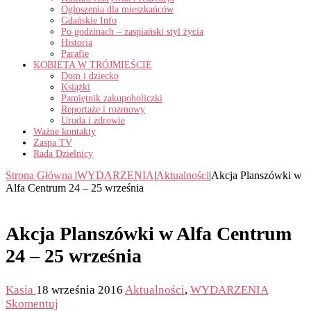
Ogłoszenia dla mieszkańców
Gdańskie Info
Po godzinach – zaspiański styl życia
Historia
Parafie
KOBIETA W TRÓJMIEŚCIE
Dom i dziecko
Książki
Pamiętnik zakupoholiczki
Reportaże i rozmowy
Uroda i zdrowie
Ważne kontakty
Zaspa TV
Rada Dzielnicy
Strona Główna
|
WYDARZENIA
|
Aktualności
|
Akcja Planszówki w
Alfa Centrum 24 – 25 września
Akcja Planszówki w Alfa Centrum
24 – 25 września
Kasia
18 września 2016
Aktualności
,
WYDARZENIA
Skomentuj