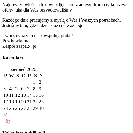
Najnowsze wieści, ciekawe zdjęcia oraz adresy firm to tylko część
oferty jaką dla Was przygotowaliśmy.
Każdego dnia pracujemy z myślą o Was i Waszych potrzebach.
Jesteśmy tam, gdzie dzieje się coś ważnego.
Twórzmy razem nasz wspólny portal!
Pozdrawiamy
Zespół zaspa24.pl
Kalendarz
sierpień 2026
P
W
Ś
C
P
S
N
1
2
3
4
5
6
7
8
9
10
11
12
13
14
15
16
17
18
19
20
21
22
23
24
25
26
27
28
29
30
31
« lip
Kalendarz publikacji