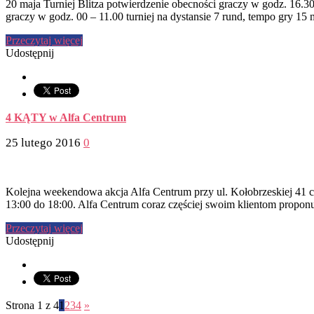
20 maja Turniej Blitza potwierdzenie obecności graczy w godz. 16.30
graczy w godz. 00 – 11.00 turniej na dystansie 7 rund, tempo gry 1
Przeczytaj więcej
Udostępnij
4 KĄTY w Alfa Centrum
25 lutego 2016
0
Kolejna weekendowa akcja Alfa Centrum przy ul. Kołobrzeskiej
13:00 do 18:00. Alfa Centrum coraz częściej swoim klientom proponu
Przeczytaj więcej
Udostępnij
Strona 1 z 4
1
2
3
4
»