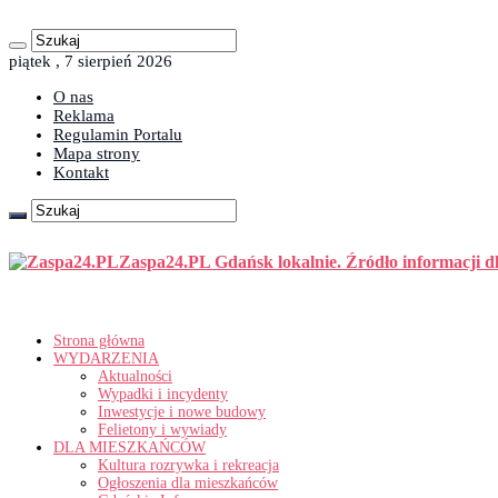
piątek , 7 sierpień 2026
O nas
Reklama
Regulamin Portalu
Mapa strony
Kontakt
Zaspa24.PL Gdańsk lokalnie. Źródło informacji d
Strona główna
WYDARZENIA
Aktualności
Wypadki i incydenty
Inwestycje i nowe budowy
Felietony i wywiady
DLA MIESZKAŃCÓW
Kultura rozrywka i rekreacja
Ogłoszenia dla mieszkańców