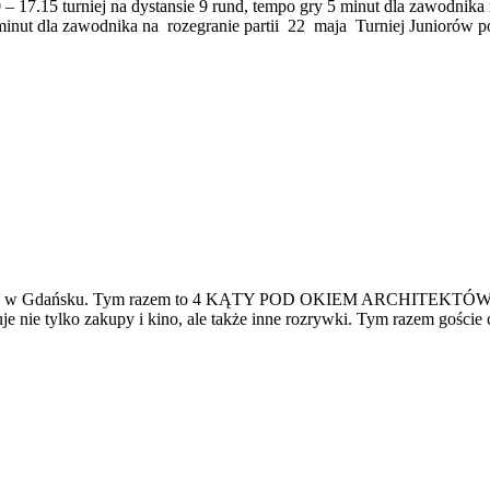
 – 17.15 turniej na dystansie 9 rund, tempo gry 5 minut dla zawodnika
5 minut dla zawodnika na rozegranie partii 22 maja Turniej Juniorów
 41 c w Gdańsku. Tym razem to 4 KĄTY POD OKIEM ARCHITEKTÓW. We
je nie tylko zakupy i kino, ale także inne rozrywki. Tym razem gości