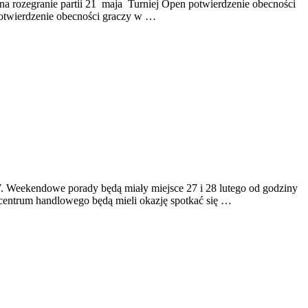
 na rozegranie partii 21 maja Turniej Open potwierdzenie obecności
 potwierdzenie obecności graczy w …
ekendowe porady będą miały miejsce 27 i 28 lutego od godziny
e centrum handlowego będą mieli okazję spotkać się …