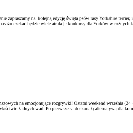
ie zapraszamy na kolejną edycję święta psów rasy Yorkshire terrier, i
asażu czekać będzie wiele atrakcji: konkursy dla Yorków w różnych ka
nszowych na emocjonujące rozgrywki! Ostatni weekend września (24 
łaściwie żadnych wad. Po pierwsze są doskonałą alternatywą dla komp