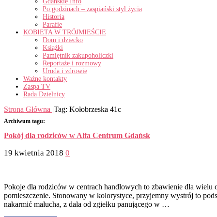
Gdańskie Info
Po godzinach – zaspiański styl życia
Historia
Parafie
KOBIETA W TRÓJMIEŚCIE
Dom i dziecko
Książki
Pamiętnik zakupoholiczki
Reportaże i rozmowy
Uroda i zdrowie
Ważne kontakty
Zaspa TV
Rada Dzielnicy
Strona Główna
|
Tag:
Kołobrzeska 41c
Archiwum tagu:
Pokój dla rodziców w Alfa Centrum Gdańsk
19 kwietnia 2018
0
Pokoje dla rodziców w centrach handlowych to zbawienie dla wielu
pomieszczenie. Stonowany w kolorystyce, przyjemny wystrój to podst
nakarmić malucha, z dala od zgiełku panującego w …