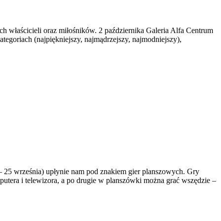
ch właścicieli oraz miłośników. 2 października Galeria Alfa Centrum
tegoriach (najpiękniejszy, najmądrzejszy, najmodniejszy),
– 25 września) upłynie nam pod znakiem gier planszowych. Gry
utera i telewizora, a po drugie w planszówki można grać wszędzie –