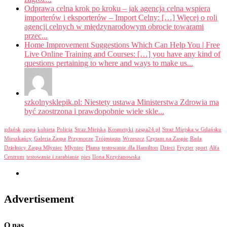
Odprawa celna krok po kroku – jak agencja celna wspiera
importerów i eksporterów – Import Celny: […] Więcej o roli
agencji celnych w międzynarodowym obrocie towarami
przec...
Home Improvement Suggestions Which Can Help You | Free
Live Online Training and Courses: […] you have any kind of
questions pertaining to where and ways to make us...
szkolnysklepik.pl: Niestety ustawa Ministerstwa Zdrowia ma
być zaostrzona i prawdopobnie wiele skle...
gdańsk
zaspa
kobieta
Policja
Straz Miejska
Kosmetyki
zaspa24.pl
Straż Miejska w Gdańsku
Mieszkańcy
Galeria Zaspa
Przymorze
Trójmiasto
Wrzeszcz
Czytam na Zaspie
Rada
Dzielnicy Zaspa Młyniec
Młyniec
Plama
testowanie dla Hamilton
Dzieci
Fryzjer
sport
Alfa
Centrum
testowanie i zarabianie
pies
Ilona Krzyżanowska
Advertisement
O nas