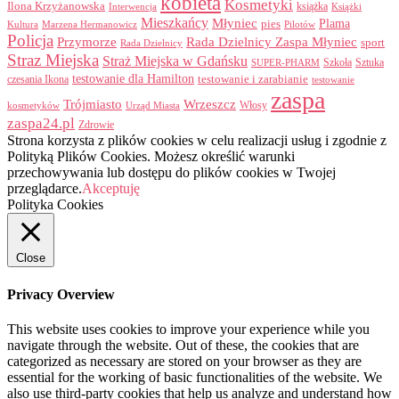
kobieta
Kosmetyki
Ilona Krzyżanowska
Interwencja
książka
Książki
Mieszkańcy
Młyniec
Plama
pies
Kultura
Marzena Hermanowicz
Pilotów
Policja
Przymorze
Rada Dzielnicy Zaspa Młyniec
sport
Rada Dzielnicy
Straz Miejska
Straż Miejska w Gdańsku
Szkoła
Sztuka
SUPER-PHARM
testowanie dla Hamilton
czesania Ikona
testowanie i zarabianie
testowanie
zaspa
Trójmiasto
Wrzeszcz
Włosy
kosmetyków
Urząd Miasta
zaspa24.pl
Zdrowie
Strona korzysta z plików cookies w celu realizacji usług i zgodnie z
Polityką Plików Cookies. Możesz określić warunki
przechowywania lub dostępu do plików cookies w Twojej
przeglądarce.
Akceptuję
Polityka Cookies
Close
Privacy Overview
This website uses cookies to improve your experience while you
navigate through the website. Out of these, the cookies that are
categorized as necessary are stored on your browser as they are
essential for the working of basic functionalities of the website. We
also use third-party cookies that help us analyze and understand how