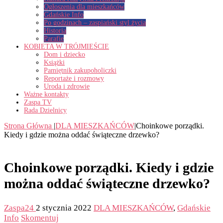
Ogłoszenia dla mieszkańców
Gdańskie Info
Po godzinach – zaspiański styl życia
Historia
Parafie
KOBIETA W TRÓJMIEŚCIE
Dom i dziecko
Książki
Pamiętnik zakupoholiczki
Reportaże i rozmowy
Uroda i zdrowie
Ważne kontakty
Zaspa TV
Rada Dzielnicy
Strona Główna
|
DLA MIESZKAŃCÓW
|
Choinkowe porządki.
Kiedy i gdzie można oddać świąteczne drzewko?
Choinkowe porządki. Kiedy i gdzie
można oddać świąteczne drzewko?
Zaspa24
2 stycznia 2022
DLA MIESZKAŃCÓW
,
Gdańskie
Info
Skomentuj