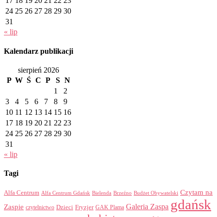
17
18
19
20
21
22
23
24
25
26
27
28
29
30
31
« lip
Kalendarz publikacji
sierpień 2026
P
W
Ś
C
P
S
N
1
2
3
4
5
6
7
8
9
10
11
12
13
14
15
16
17
18
19
20
21
22
23
24
25
26
27
28
29
30
31
« lip
Tagi
Czytam na
Alfa Centrum
Alfa Centrum Gdańsk
Bielenda
Brzeźno
Budżet Obywatelski
gdańsk
Galeria Zaspa
Zaspie
Dzieci
Fryzjer
GAK Plama
czytelnictwo