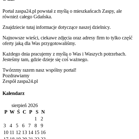
Portal zaspa24.pl powstał z myślą o mieszkańcach Zaspy, ale
również całego Gdańska.
Znajdziecie tutaj informacje dotyczące naszej dzielnicy.
Najnowsze wieści, ciekawe zdjęcia oraz adresy firm to tylko część
oferty jaką dla Was przygotowaliśmy.
Każdego dnia pracujemy z myślą o Was i Waszych potrzebach.
Jesteśmy tam, gdzie dzieje się coś ważnego.
Twórzmy razem nasz wspólny portal!
Pozdrawiamy
Zespół zaspa24.pl
Kalendarz
sierpień 2026
P
W
Ś
C
P
S
N
1
2
3
4
5
6
7
8
9
10
11
12
13
14
15
16