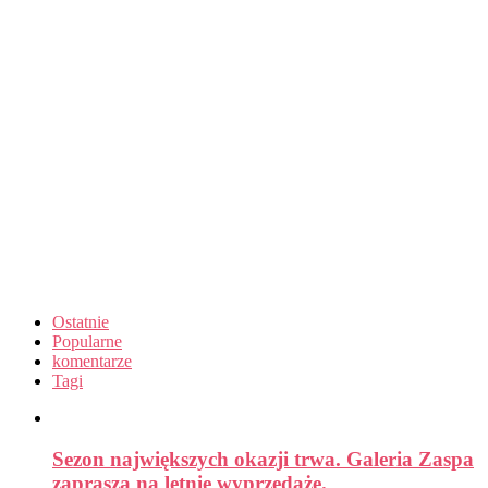
Ostatnie
Popularne
komentarze
Tagi
Sezon największych okazji trwa. Galeria Zaspa
zaprasza na letnie wyprzedaże.