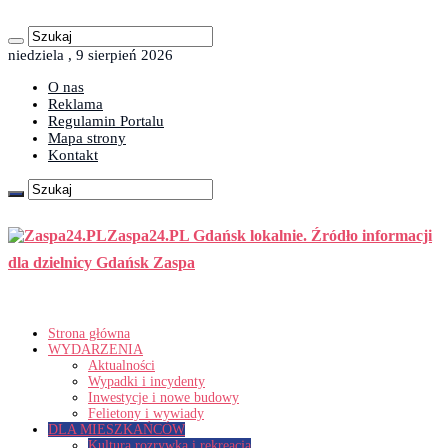
niedziela , 9 sierpień 2026
O nas
Reklama
Regulamin Portalu
Mapa strony
Kontakt
Zaspa24.PL Gdańsk lokalnie. Źródło informacji
dla dzielnicy Gdańsk Zaspa
Strona główna
WYDARZENIA
Aktualności
Wypadki i incydenty
Inwestycje i nowe budowy
Felietony i wywiady
DLA MIESZKAŃCÓW
Kultura rozrywka i rekreacja