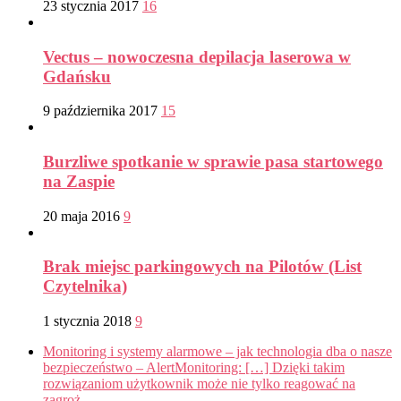
23 stycznia 2017
16
Vectus – nowoczesna depilacja laserowa w
Gdańsku
9 października 2017
15
Burzliwe spotkanie w sprawie pasa startowego
na Zaspie
20 maja 2016
9
Brak miejsc parkingowych na Pilotów (List
Czytelnika)
1 stycznia 2018
9
Monitoring i systemy alarmowe – jak technologia dba o nasze
bezpieczeństwo – AlertMonitoring: […] Dzięki takim
rozwiązaniom użytkownik może nie tylko reagować na
zagroż...