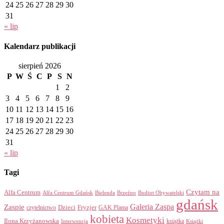
24
25
26
27
28
29
30
31
« lip
Kalendarz publikacji
sierpień 2026
P
W
Ś
C
P
S
N
1
2
3
4
5
6
7
8
9
10
11
12
13
14
15
16
17
18
19
20
21
22
23
24
25
26
27
28
29
30
31
« lip
Tagi
Czytam na
Alfa Centrum
Alfa Centrum Gdańsk
Bielenda
Brzeźno
Budżet Obywatelski
gdańsk
Galeria Zaspa
Zaspie
Dzieci
Fryzjer
GAK Plama
czytelnictwo
kobieta
Kosmetyki
Ilona Krzyżanowska
Interwencja
książka
Książki