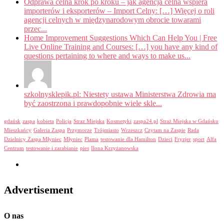
Odprawa celna krok po kroku – jak agencja celna wspiera
importerów i eksporterów – Import Celny: […] Więcej o roli
agencji celnych w międzynarodowym obrocie towarami
przec...
Home Improvement Suggestions Which Can Help You | Free
Live Online Training and Courses: […] you have any kind of
questions pertaining to where and ways to make us...
szkolnysklepik.pl: Niestety ustawa Ministerstwa Zdrowia ma
być zaostrzona i prawdopobnie wiele skle...
gdańsk
zaspa
kobieta
Policja
Straz Miejska
Kosmetyki
zaspa24.pl
Straż Miejska w Gdańsku
Mieszkańcy
Galeria Zaspa
Przymorze
Trójmiasto
Wrzeszcz
Czytam na Zaspie
Rada
Dzielnicy Zaspa Młyniec
Młyniec
Plama
testowanie dla Hamilton
Dzieci
Fryzjer
sport
Alfa
Centrum
testowanie i zarabianie
pies
Ilona Krzyżanowska
Advertisement
O nas