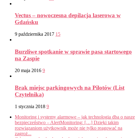
Vectus – nowoczesna depilacja laserowa w
Gdańsku
9 października 2017
15
Burzliwe spotkanie w sprawie pasa startowego
na Zaspie
20 maja 2016
9
Brak miejsc parkingowych na Pilotów (List
Czytelnika)
1 stycznia 2018
9
Monitoring i systemy alarmowe – jak technologia dba o nasze
bezpieczeństwo – AlertMonitoring: […] Dzięki takim
rozwiązaniom użytkownik może nie tylko reagować na
zagroż...