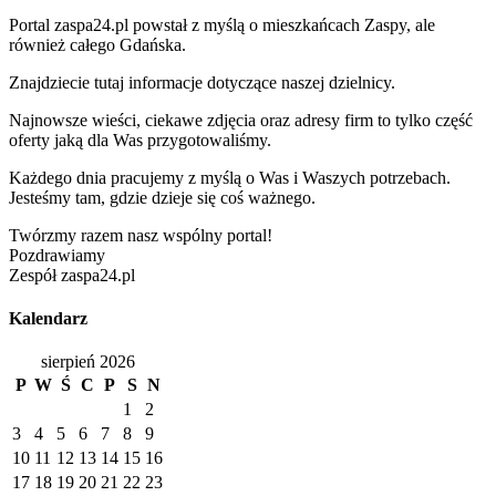
Portal zaspa24.pl powstał z myślą o mieszkańcach Zaspy, ale
również całego Gdańska.
Znajdziecie tutaj informacje dotyczące naszej dzielnicy.
Najnowsze wieści, ciekawe zdjęcia oraz adresy firm to tylko część
oferty jaką dla Was przygotowaliśmy.
Każdego dnia pracujemy z myślą o Was i Waszych potrzebach.
Jesteśmy tam, gdzie dzieje się coś ważnego.
Twórzmy razem nasz wspólny portal!
Pozdrawiamy
Zespół zaspa24.pl
Kalendarz
sierpień 2026
P
W
Ś
C
P
S
N
1
2
3
4
5
6
7
8
9
10
11
12
13
14
15
16
17
18
19
20
21
22
23