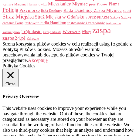
Mieszkańcy
Młyniec
Plama
pies
Kultura
Marzena Hermanowicz
Pilotów
Policja
Przymorze
Rada Dzielnicy Zaspa Młyniec
sport
Rada Dzielnicy
Straz Miejska
Straż Miejska w Gdańsku
Szkoła
Sztuka
SUPER-PHARM
testowanie dla Hamilton
czesania Ikona
testowanie i zarabianie
testowanie
zaspa
Trójmiasto
Wrzeszcz
Włosy
kosmetyków
Urząd Miasta
zaspa24.pl
Zdrowie
Strona korzysta z plików cookies w celu realizacji usług i zgodnie z
Polityką Plików Cookies. Możesz określić warunki
przechowywania lub dostępu do plików cookies w Twojej
przeglądarce.
Akceptuję
Polityka Cookies
Close
Privacy Overview
This website uses cookies to improve your experience while you
navigate through the website. Out of these, the cookies that are
categorized as necessary are stored on your browser as they are
essential for the working of basic functionalities of the website. We
also use third-party cookies that help us analyze and understand how
you use this website. These cookies will be stored in your browser