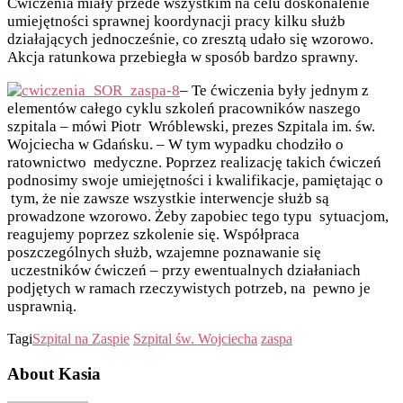
Ćwiczenia miały przede wszystkim na celu doskonalenie
umiejętności sprawnej koordynacji pracy kilku służb
działających jednocześnie, co zresztą udało się wzorowo.
Akcja ratunkowa przebiegła w sposób bardzo sprawny.
– Te ćwiczenia były jednym z
elementów całego cyklu szkoleń pracowników naszego
szpitala – mówi Piotr Wróblewski, prezes Szpitala im. św.
Wojciecha w Gdańsku. – W tym wypadku chodziło o
ratownictwo medyczne. Poprzez realizację takich ćwiczeń
podnosimy swoje umiejętności i kwalifikacje, pamiętając o
tym, że nie zawsze wszystkie interwencje służb są
prowadzone wzorowo. Żeby zapobiec tego typu sytuacjom,
reagujemy poprzez szkolenie się. Współpraca
poszczególnych służb, wzajemne poznawanie się
uczestników ćwiczeń – przy ewentualnych działaniach
podjętych w ramach rzeczywistych potrzeb, na pewno je
usprawnią.
Tagi
Szpital na Zaspie
Szpital św. Wojciecha
zaspa
About Kasia