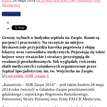
Kasia
28 maja 2014
DLA MIESZKAŃCÓW
,
Gdańskie Info
Skomentuj
Udostępnij
Groźny wybuch w budynku szpitala na Zaspie. Ranni są
pacjenci i pracownicy. Na szczęście na miejsce
błyskawicznie przyjeżdża karetka pogotowia z ekipą
lekarzy oraz ratowników medycznych. Pojawiają się także
bojowe wozy strażackie i strażacy przystępują do
ewakuacji poszkodowanych. Tak wyglądały ćwiczenia
służb medycznych i ratunkowych organizowane przez
Szpital Specjalistyczny im. św. Wojciecha na Zaspie.
„Katastrofa – SOR Zaspa 2014” – pod takim hasłem 28 maja
2014 roku ćwiczyli w Gdańsku-Zaspie przedstawiciele
gdańskiego i sopockiego Pogotowia Ratunkowego,
Państwowej Straży Pożarnej oraz firmy FALCK Medycyna.