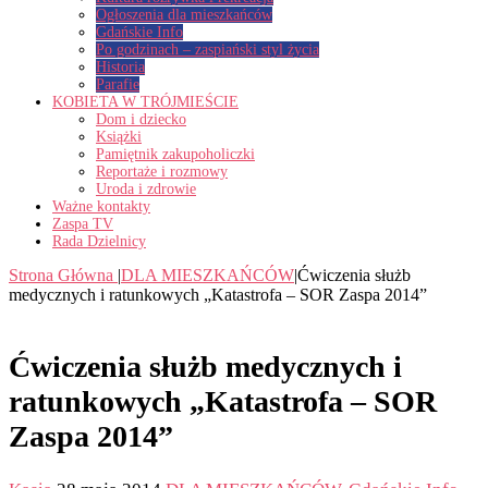
Ogłoszenia dla mieszkańców
Gdańskie Info
Po godzinach – zaspiański styl życia
Historia
Parafie
KOBIETA W TRÓJMIEŚCIE
Dom i dziecko
Książki
Pamiętnik zakupoholiczki
Reportaże i rozmowy
Uroda i zdrowie
Ważne kontakty
Zaspa TV
Rada Dzielnicy
Strona Główna
|
DLA MIESZKAŃCÓW
|
Ćwiczenia służb
medycznych i ratunkowych „Katastrofa – SOR Zaspa 2014”
Ćwiczenia służb medycznych i
ratunkowych „Katastrofa – SOR
Zaspa 2014”