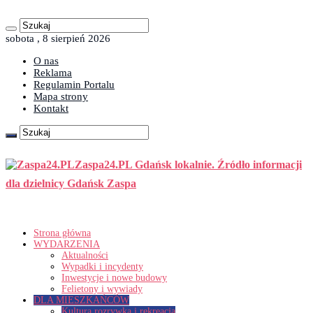
sobota , 8 sierpień 2026
O nas
Reklama
Regulamin Portalu
Mapa strony
Kontakt
Zaspa24.PL Gdańsk lokalnie. Źródło informacji
dla dzielnicy Gdańsk Zaspa
Strona główna
WYDARZENIA
Aktualności
Wypadki i incydenty
Inwestycje i nowe budowy
Felietony i wywiady
DLA MIESZKAŃCÓW
Kultura rozrywka i rekreacja