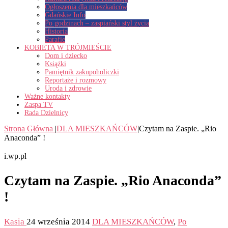
Ogłoszenia dla mieszkańców
Gdańskie Info
Po godzinach – zaspiański styl życia
Historia
Parafie
KOBIETA W TRÓJMIEŚCIE
Dom i dziecko
Książki
Pamiętnik zakupoholiczki
Reportaże i rozmowy
Uroda i zdrowie
Ważne kontakty
Zaspa TV
Rada Dzielnicy
Strona Główna
|
DLA MIESZKAŃCÓW
|
Czytam na Zaspie. „Rio
Anaconda” !
i.wp.pl
Czytam na Zaspie. „Rio Anaconda”
!
Kasia
24 września 2014
DLA MIESZKAŃCÓW
,
Po