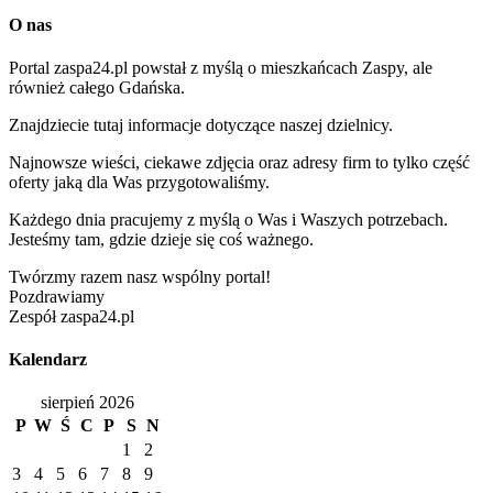
O nas
Portal zaspa24.pl powstał z myślą o mieszkańcach Zaspy, ale
również całego Gdańska.
Znajdziecie tutaj informacje dotyczące naszej dzielnicy.
Najnowsze wieści, ciekawe zdjęcia oraz adresy firm to tylko część
oferty jaką dla Was przygotowaliśmy.
Każdego dnia pracujemy z myślą o Was i Waszych potrzebach.
Jesteśmy tam, gdzie dzieje się coś ważnego.
Twórzmy razem nasz wspólny portal!
Pozdrawiamy
Zespół zaspa24.pl
Kalendarz
sierpień 2026
P
W
Ś
C
P
S
N
1
2
3
4
5
6
7
8
9