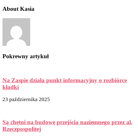
About Kasia
Pokrewny artykuł
Na Zaspie działa punkt informacyjny o rozbiórce
kładki
23 października 2025
Są chętni na budowę przejścia naziemnego przez al.
Rzeczpospolitej