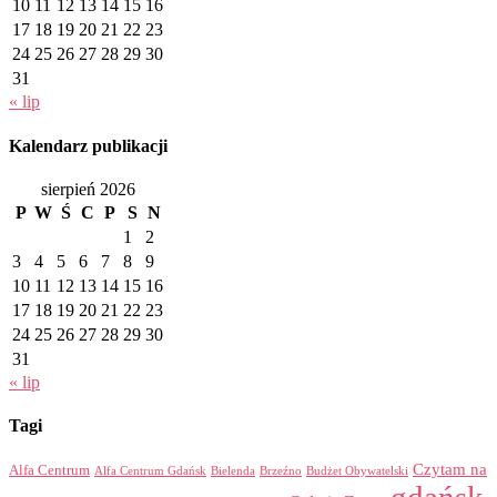
10
11
12
13
14
15
16
17
18
19
20
21
22
23
24
25
26
27
28
29
30
31
« lip
Kalendarz publikacji
sierpień 2026
P
W
Ś
C
P
S
N
1
2
3
4
5
6
7
8
9
10
11
12
13
14
15
16
17
18
19
20
21
22
23
24
25
26
27
28
29
30
31
« lip
Tagi
Czytam na
Alfa Centrum
Alfa Centrum Gdańsk
Bielenda
Brzeźno
Budżet Obywatelski