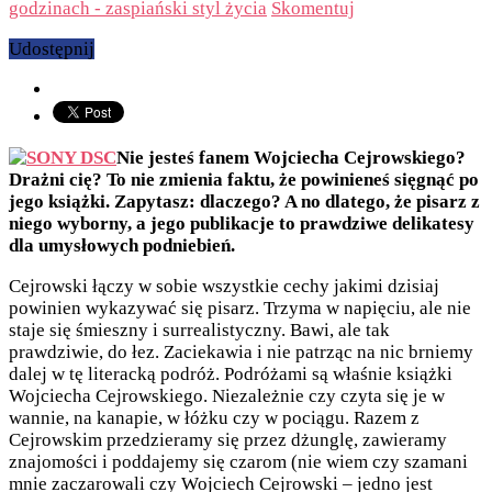
godzinach - zaspiański styl życia
Skomentuj
Udostępnij
Nie jesteś fanem Wojciecha Cejrowskiego?
Drażni cię? To nie zmienia faktu, że powinieneś sięgnąć po
jego książki. Zapytasz: dlaczego? A no dlatego, że pisarz z
niego wyborny, a jego publikacje to prawdziwe delikatesy
dla umysłowych podniebień.
Cejrowski łączy w sobie wszystkie cechy jakimi dzisiaj
powinien wykazywać się pisarz. Trzyma w napięciu, ale nie
staje się śmieszny i surrealistyczny. Bawi, ale tak
prawdziwie, do łez. Zaciekawia i nie patrząc na nic brniemy
dalej w tę literacką podróż. Podróżami są właśnie książki
Wojciecha Cejrowskiego. Niezależnie czy czyta się je w
wannie, na kanapie, w łóżku czy w pociągu. Razem z
Cejrowskim przedzieramy się przez dżunglę, zawieramy
znajomości i poddajemy się czarom (nie wiem czy szamani
mnie zaczarowali czy Wojciech Cejrowski – jedno jest