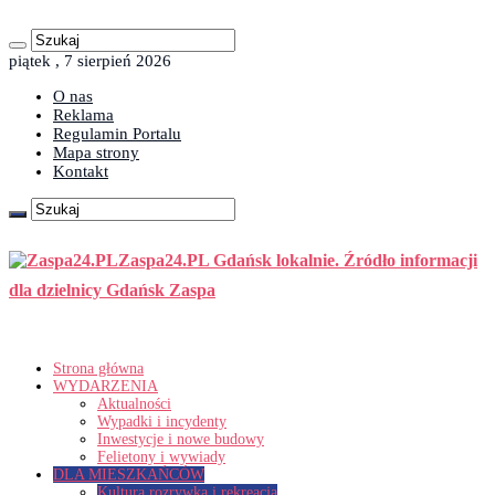
piątek , 7 sierpień 2026
O nas
Reklama
Regulamin Portalu
Mapa strony
Kontakt
Zaspa24.PL Gdańsk lokalnie. Źródło informacji
dla dzielnicy Gdańsk Zaspa
Strona główna
WYDARZENIA
Aktualności
Wypadki i incydenty
Inwestycje i nowe budowy
Felietony i wywiady
DLA MIESZKAŃCÓW
Kultura rozrywka i rekreacja