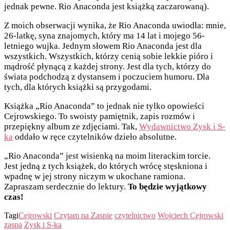
jednak pewne. Rio Anaconda jest książką zaczarowaną).
Z moich obserwacji wynika, że Rio Anaconda uwiodła: mnie,
26-latkę, syna znajomych, który ma 14 lat i mojego 56-
letniego wujka. Jednym słowem Rio Anaconda jest dla
wszystkich. Wszystkich, którzy cenią sobie lekkie pióro i
mądrość płynącą z każdej strony. Jest dla tych, którzy do
świata podchodzą z dystansem i poczuciem humoru. Dla
tych, dla których książki są przygodami.
Książka „Rio Anaconda” to jednak nie tylko opowieści
Cejrowskiego. To swoisty pamiętnik, zapis rozmów i
przepiękny album ze zdjęciami. Tak,
Wydawnictwo Zysk i S-
ka
oddało w ręce czytelników dzieło absolutne.
„Rio Anaconda” jest wisienką na moim literackim torcie.
Jest jedną z tych książek, do których wrócę stęskniona i
wpadnę w jej strony niczym w ukochane ramiona.
Zapraszam serdecznie do lektury.
To będzie wyjątkowy
czas!
Tagi
Cejrowski
Czytam na Zaspie
czytelnictwo
Wojciech Cejrowski
zaspa
Zysk i S-ka