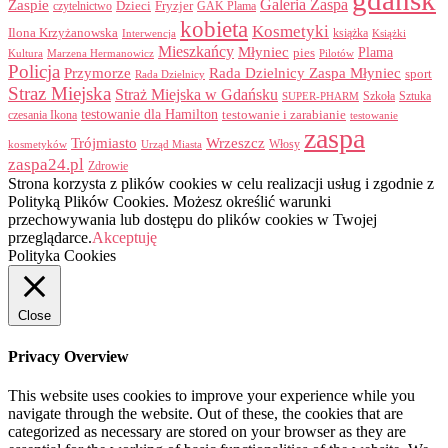
gdańsk
Galeria Zaspa
Zaspie
Dzieci
Fryzjer
GAK Plama
czytelnictwo
kobieta
Kosmetyki
Ilona Krzyżanowska
Interwencja
książka
Książki
Mieszkańcy
Młyniec
Plama
pies
Kultura
Marzena Hermanowicz
Pilotów
Policja
Przymorze
Rada Dzielnicy Zaspa Młyniec
sport
Rada Dzielnicy
Straz Miejska
Straż Miejska w Gdańsku
Szkoła
Sztuka
SUPER-PHARM
testowanie dla Hamilton
czesania Ikona
testowanie i zarabianie
testowanie
zaspa
Trójmiasto
Wrzeszcz
Włosy
kosmetyków
Urząd Miasta
zaspa24.pl
Zdrowie
Strona korzysta z plików cookies w celu realizacji usług i zgodnie z
Polityką Plików Cookies. Możesz określić warunki
przechowywania lub dostępu do plików cookies w Twojej
przeglądarce.
Akceptuję
Polityka Cookies
Close
Privacy Overview
This website uses cookies to improve your experience while you
navigate through the website. Out of these, the cookies that are
categorized as necessary are stored on your browser as they are