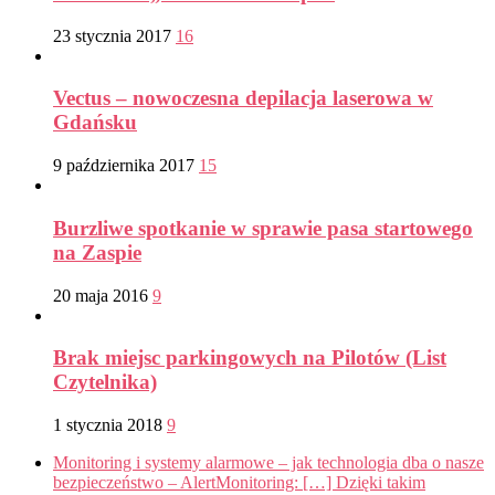
23 stycznia 2017
16
Vectus – nowoczesna depilacja laserowa w
Gdańsku
9 października 2017
15
Burzliwe spotkanie w sprawie pasa startowego
na Zaspie
20 maja 2016
9
Brak miejsc parkingowych na Pilotów (List
Czytelnika)
1 stycznia 2018
9
Monitoring i systemy alarmowe – jak technologia dba o nasze
bezpieczeństwo – AlertMonitoring: […] Dzięki takim