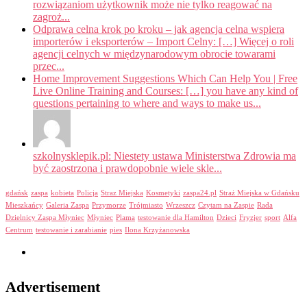
rozwiązaniom użytkownik może nie tylko reagować na
zagroż...
Odprawa celna krok po kroku – jak agencja celna wspiera
importerów i eksporterów – Import Celny: […] Więcej o roli
agencji celnych w międzynarodowym obrocie towarami
przec...
Home Improvement Suggestions Which Can Help You | Free
Live Online Training and Courses: […] you have any kind of
questions pertaining to where and ways to make us...
szkolnysklepik.pl: Niestety ustawa Ministerstwa Zdrowia ma
być zaostrzona i prawdopobnie wiele skle...
gdańsk
zaspa
kobieta
Policja
Straz Miejska
Kosmetyki
zaspa24.pl
Straż Miejska w Gdańsku
Mieszkańcy
Galeria Zaspa
Przymorze
Trójmiasto
Wrzeszcz
Czytam na Zaspie
Rada
Dzielnicy Zaspa Młyniec
Młyniec
Plama
testowanie dla Hamilton
Dzieci
Fryzjer
sport
Alfa
Centrum
testowanie i zarabianie
pies
Ilona Krzyżanowska
Advertisement