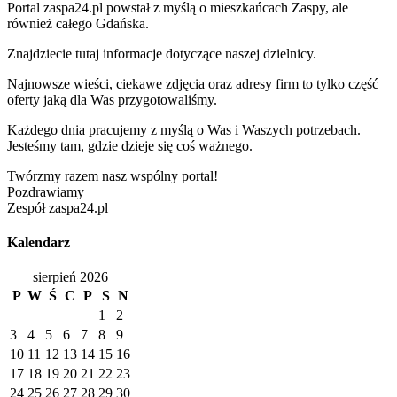
Portal zaspa24.pl powstał z myślą o mieszkańcach Zaspy, ale
również całego Gdańska.
Znajdziecie tutaj informacje dotyczące naszej dzielnicy.
Najnowsze wieści, ciekawe zdjęcia oraz adresy firm to tylko część
oferty jaką dla Was przygotowaliśmy.
Każdego dnia pracujemy z myślą o Was i Waszych potrzebach.
Jesteśmy tam, gdzie dzieje się coś ważnego.
Twórzmy razem nasz wspólny portal!
Pozdrawiamy
Zespół zaspa24.pl
Kalendarz
sierpień 2026
P
W
Ś
C
P
S
N
1
2
3
4
5
6
7
8
9
10
11
12
13
14
15
16
17
18
19
20
21
22
23
24
25
26
27
28
29
30