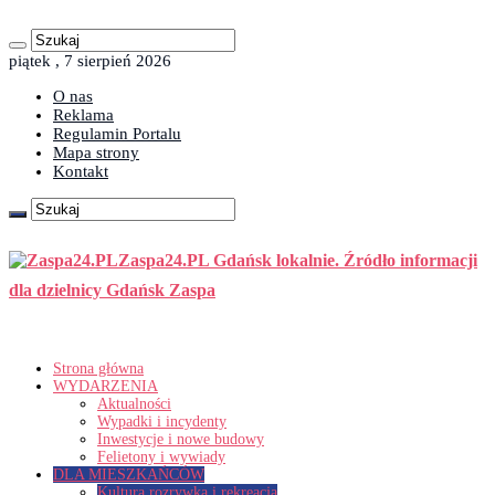
piątek , 7 sierpień 2026
O nas
Reklama
Regulamin Portalu
Mapa strony
Kontakt
Zaspa24.PL Gdańsk lokalnie. Źródło informacji
dla dzielnicy Gdańsk Zaspa
Strona główna
WYDARZENIA
Aktualności
Wypadki i incydenty
Inwestycje i nowe budowy
Felietony i wywiady
DLA MIESZKAŃCÓW
Kultura rozrywka i rekreacja