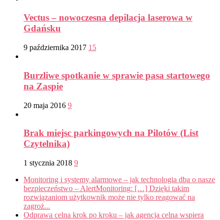
Vectus – nowoczesna depilacja laserowa w
Gdańsku
9 października 2017
15
Burzliwe spotkanie w sprawie pasa startowego
na Zaspie
20 maja 2016
9
Brak miejsc parkingowych na Pilotów (List
Czytelnika)
1 stycznia 2018
9
Monitoring i systemy alarmowe – jak technologia dba o nasze
bezpieczeństwo – AlertMonitoring: […] Dzięki takim
rozwiązaniom użytkownik może nie tylko reagować na
zagroż...
Odprawa celna krok po kroku – jak agencja celna wspiera