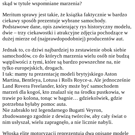
skąd w tytule wspomniane marzenia?
Meritum sprawy jest takie, że książka faktycznie w bardzo
ciekawy sposób prezentuje wybrane samochody.
Podstawowe dane, opis zawierający rys historyczny modelu,
dwie – trzy ciekawostki i atrakcyjne zdjęcia pochodzące w
dużej mierze od (najprawdopodobniej) producentów aut.
Jednak to, co dziwi najbardziej to zestawienie obok siebie
samochodów, co do których marzenia wielu osób nie budzą
wątpliwości z tymi, które są bardzo powszechne na, nie
tylko europejskich, drogach.
I tak: mamy tu prezentację modeli brytyjskiego Aston
Martina, Bentleya, Lotusa i Rolls Royce-a. Ale jednocześnie
Land Rovera Freelander, który może być samochodem
marzeń dla kogoś, kto znalazł się na środku pustkowia, w
trawie po kolona, tonąc w bagnie… gdziekolwiek, gdzie
potrzebna byłaby pomoc auta.
Nie zabrakło też legendarnego Bugatti Veyron,
zbudowanego zgodnie z dewizą twórców, aby cały świat o
nim usłyszał, wielu zapragnęło, a nie licznie nabyli.
Włoską elitę motoryzacji reprezentują dwa opisane modele