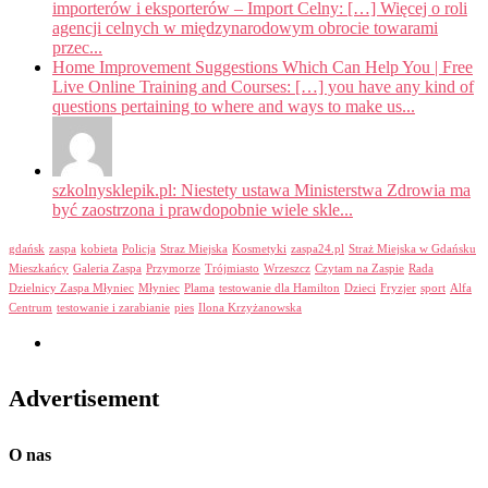
importerów i eksporterów – Import Celny: […] Więcej o roli
agencji celnych w międzynarodowym obrocie towarami
przec...
Home Improvement Suggestions Which Can Help You | Free
Live Online Training and Courses: […] you have any kind of
questions pertaining to where and ways to make us...
szkolnysklepik.pl: Niestety ustawa Ministerstwa Zdrowia ma
być zaostrzona i prawdopobnie wiele skle...
gdańsk
zaspa
kobieta
Policja
Straz Miejska
Kosmetyki
zaspa24.pl
Straż Miejska w Gdańsku
Mieszkańcy
Galeria Zaspa
Przymorze
Trójmiasto
Wrzeszcz
Czytam na Zaspie
Rada
Dzielnicy Zaspa Młyniec
Młyniec
Plama
testowanie dla Hamilton
Dzieci
Fryzjer
sport
Alfa
Centrum
testowanie i zarabianie
pies
Ilona Krzyżanowska
Advertisement
O nas