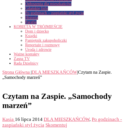
Ogłoszenia dla mieszkańców
Gdańskie Info
Po godzinach – zaspiański styl życia
Historia
Parafie
KOBIETA W TRÓJMIEŚCIE
Dom i dziecko
Książki
Pamiętnik zakupoholiczki
Reportaże i rozmowy
Uroda i zdrowie
Ważne kontakty
Zaspa TV
Rada Dzielnicy
Strona Główna
|
DLA MIESZKAŃCÓW
|
Czytam na Zaspie.
„Samochody marzeń”
Czytam na Zaspie. „Samochody
marzeń”
Kasia
16 lipca 2014
DLA MIESZKAŃCÓW
,
Po godzinach -
zaspiański styl życia
Skomentuj