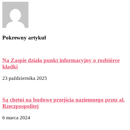
Pokrewny artykuł
Na Zaspie działa punkt informacyjny o rozbiórce
kładki
23 października 2025
Są chętni na budowę przejścia naziemnego przez al.
Rzeczpospolitej
6 marca 2024