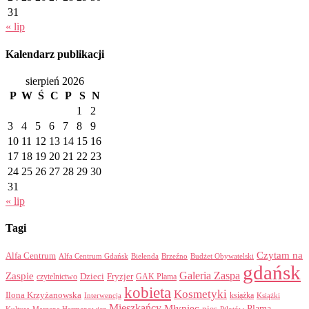
31
« lip
Kalendarz publikacji
sierpień 2026
P
W
Ś
C
P
S
N
1
2
3
4
5
6
7
8
9
10
11
12
13
14
15
16
17
18
19
20
21
22
23
24
25
26
27
28
29
30
31
« lip
Tagi
Czytam na
Alfa Centrum
Alfa Centrum Gdańsk
Bielenda
Brzeźno
Budżet Obywatelski
gdańsk
Galeria Zaspa
Zaspie
Dzieci
Fryzjer
GAK Plama
czytelnictwo
kobieta
Kosmetyki
Ilona Krzyżanowska
Interwencja
książka
Książki
Mieszkańcy
Młyniec
Plama