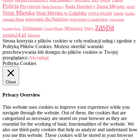
pies
Kultura
Marzena Hermanowicz
Pilotów
Policja
Przymorze
Rada Dzielnicy Zaspa Młyniec
sport
Rada Dzielnicy
Straz Miejska
Straż Miejska w Gdańsku
Szkoła
Sztuka
SUPER-PHARM
testowanie dla Hamilton
czesania Ikona
testowanie i zarabianie
testowanie
zaspa
Trójmiasto
Wrzeszcz
Włosy
kosmetyków
Urząd Miasta
zaspa24.pl
Zdrowie
Strona korzysta z plików cookies w celu realizacji usług i zgodnie z
Polityką Plików Cookies. Możesz określić warunki
przechowywania lub dostępu do plików cookies w Twojej
przeglądarce.
Akceptuję
Polityka Cookies
Close
Privacy Overview
This website uses cookies to improve your experience while you
navigate through the website. Out of these, the cookies that are
categorized as necessary are stored on your browser as they are
essential for the working of basic functionalities of the website. We
also use third-party cookies that help us analyze and understand how
you use this website. These cookies will be stored in your browser