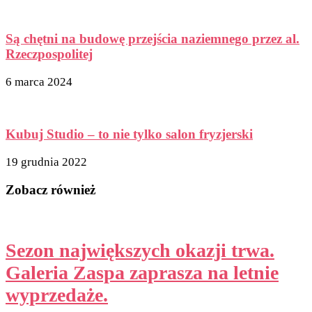
Są chętni na budowę przejścia naziemnego przez al.
Rzeczpospolitej
6 marca 2024
Kubuj Studio – to nie tylko salon fryzjerski
19 grudnia 2022
Zobacz również
Sezon największych okazji trwa.
Galeria Zaspa zaprasza na letnie
wyprzedaże.