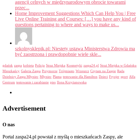
agencji celnych w międzynarodowym obrocie towarami
przec...
Home Improvement Suggestions Which Can Help You | Free
Live Online Training and Courses: […] you have any kind of
questions pertaining to where and ways to make us...
szkolnysklepik.pl: Niestety ustawa Ministerstwa Zdrowia ma
być zaostrzona i prawdopobnie wiele skle...
gdańsk
zaspa
kobieta
Policja
Straz Miejska
Kosmetyki
zaspa24.pl
Straż Miejska w Gdańsku
Mieszkańcy
Galeria Zaspa
Przymorze
Trójmiasto
Wrzeszcz
Czytam na Zaspie
Rada
Dzielnicy Zaspa Młyniec
Młyniec
Plama
testowanie dla Hamilton
Dzieci
Fryzjer
sport
Alfa
Centrum
testowanie i zarabianie
pies
Ilona Krzyżanowska
Advertisement
O nas
Portal zaspa24.pl powstał z myślą o mieszkańcach Zaspy, ale