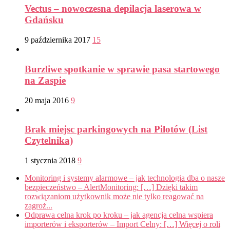
Vectus – nowoczesna depilacja laserowa w
Gdańsku
9 października 2017
15
Burzliwe spotkanie w sprawie pasa startowego
na Zaspie
20 maja 2016
9
Brak miejsc parkingowych na Pilotów (List
Czytelnika)
1 stycznia 2018
9
Monitoring i systemy alarmowe – jak technologia dba o nasze
bezpieczeństwo – AlertMonitoring: […] Dzięki takim
rozwiązaniom użytkownik może nie tylko reagować na
zagroż...
Odprawa celna krok po kroku – jak agencja celna wspiera
importerów i eksporterów – Import Celny: […] Więcej o roli