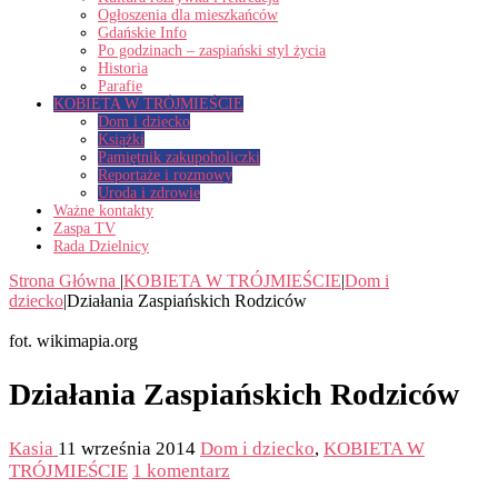
Ogłoszenia dla mieszkańców
Gdańskie Info
Po godzinach – zaspiański styl życia
Historia
Parafie
KOBIETA W TRÓJMIEŚCIE
Dom i dziecko
Książki
Pamiętnik zakupoholiczki
Reportaże i rozmowy
Uroda i zdrowie
Ważne kontakty
Zaspa TV
Rada Dzielnicy
Strona Główna
|
KOBIETA W TRÓJMIEŚCIE
|
Dom i
dziecko
|
Działania Zaspiańskich Rodziców
fot. wikimapia.org
Działania Zaspiańskich Rodziców
Kasia
11 września 2014
Dom i dziecko
,
KOBIETA W
TRÓJMIEŚCIE
1 komentarz