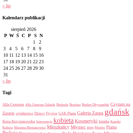
« lip
Kalendarz publikacji
sierpień 2026
P
W
Ś
C
P
S
N
1
2
3
4
5
6
7
8
9
10
11
12
13
14
15
16
17
18
19
20
21
22
23
24
25
26
27
28
29
30
31
« lip
Tagi
Czytam na
Alfa Centrum
Alfa Centrum Gdańsk
Bielenda
Brzeźno
Budżet Obywatelski
gdańsk
Galeria Zaspa
Zaspie
Dzieci
Fryzjer
GAK Plama
czytelnictwo
kobieta
Kosmetyki
Ilona Krzyżanowska
Interwencja
książka
Książki
Mieszkańcy
Młyniec
Plama
pies
Kultura
Marzena Hermanowicz
Pilotów
Policja