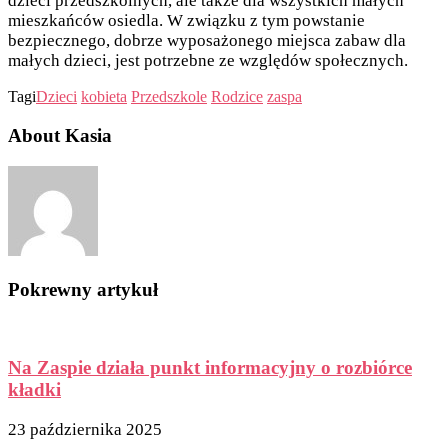
dzieci przedszkolnych, ale także dla wszystkich małych
mieszkańców osiedla. W związku z tym powstanie
bezpiecznego, dobrze wyposażonego miejsca zabaw dla
małych dzieci, jest potrzebne ze względów społecznych.
Tagi
Dzieci
kobieta
Przedszkole
Rodzice
zaspa
About Kasia
Pokrewny artykuł
Na Zaspie działa punkt informacyjny o rozbiórce
kładki
23 października 2025