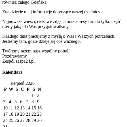
również całego Gdańska.
Znajdziecie tutaj informacje dotyczące naszej dzielnicy.
Najnowsze wieści, ciekawe zdjęcia oraz adresy firm to tylko część
oferty jaką dla Was przygotowaliśmy.
Każdego dnia pracujemy z myślą o Was i Waszych potrzebach.
Jesteśmy tam, gdzie dzieje się coś ważnego.
Twórzmy razem nasz wspólny portal!
Pozdrawiamy
Zespół zaspa24.pl
Kalendarz
sierpień 2026
P
W
Ś
C
P
S
N
1
2
3
4
5
6
7
8
9
10
11
12
13
14
15
16
17
18
19
20
21
22
23
24
25
26
27
28
29
30
31