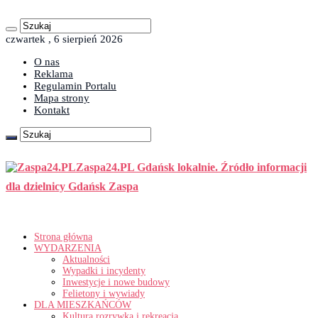
czwartek , 6 sierpień 2026
O nas
Reklama
Regulamin Portalu
Mapa strony
Kontakt
Zaspa24.PL Gdańsk lokalnie. Źródło informacji
dla dzielnicy Gdańsk Zaspa
Strona główna
WYDARZENIA
Aktualności
Wypadki i incydenty
Inwestycje i nowe budowy
Felietony i wywiady
DLA MIESZKAŃCÓW
Kultura rozrywka i rekreacja