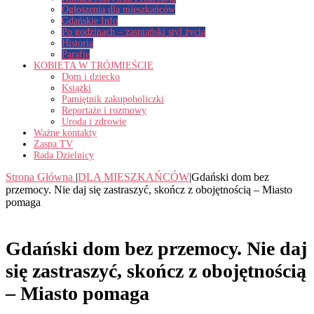
Ogłoszenia dla mieszkańców
Gdańskie Info
Po godzinach – zaspiański styl życia
Historia
Parafie
KOBIETA W TRÓJMIEŚCIE
Dom i dziecko
Książki
Pamiętnik zakupoholiczki
Reportaże i rozmowy
Uroda i zdrowie
Ważne kontakty
Zaspa TV
Rada Dzielnicy
Strona Główna
|
DLA MIESZKAŃCÓW
|
Gdański dom bez
przemocy. Nie daj się zastraszyć, skończ z obojętnością – Miasto
pomaga
Gdański dom bez przemocy. Nie daj
się zastraszyć, skończ z obojętnością
– Miasto pomaga