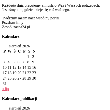
Każdego dnia pracujemy z myślą o Was i Waszych potrzebach.
Jesteśmy tam, gdzie dzieje się coś ważnego.
Twórzmy razem nasz wspólny portal!
Pozdrawiamy
Zespół zaspa24.pl
Kalendarz
sierpień 2026
P
W
Ś
C
P
S
N
1
2
3
4
5
6
7
8
9
10
11
12
13
14
15
16
17
18
19
20
21
22
23
24
25
26
27
28
29
30
31
« lip
Kalendarz publikacji
sierpień 2026