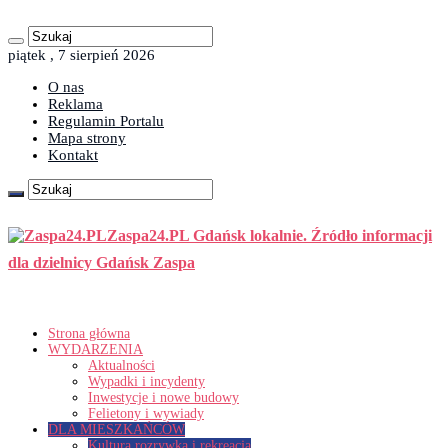
piątek , 7 sierpień 2026
O nas
Reklama
Regulamin Portalu
Mapa strony
Kontakt
Zaspa24.PL Gdańsk lokalnie. Źródło informacji
dla dzielnicy Gdańsk Zaspa
Strona główna
WYDARZENIA
Aktualności
Wypadki i incydenty
Inwestycje i nowe budowy
Felietony i wywiady
DLA MIESZKAŃCÓW
Kultura rozrywka i rekreacja