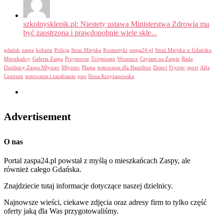
szkolnysklepik.pl: Niestety ustawa Ministerstwa Zdrowia ma
być zaostrzona i prawdopobnie wiele skle...
gdańsk
zaspa
kobieta
Policja
Straz Miejska
Kosmetyki
zaspa24.pl
Straż Miejska w Gdańsku
Mieszkańcy
Galeria Zaspa
Przymorze
Trójmiasto
Wrzeszcz
Czytam na Zaspie
Rada
Dzielnicy Zaspa Młyniec
Młyniec
Plama
testowanie dla Hamilton
Dzieci
Fryzjer
sport
Alfa
Centrum
testowanie i zarabianie
pies
Ilona Krzyżanowska
Advertisement
O nas
Portal zaspa24.pl powstał z myślą o mieszkańcach Zaspy, ale
również całego Gdańska.
Znajdziecie tutaj informacje dotyczące naszej dzielnicy.
Najnowsze wieści, ciekawe zdjęcia oraz adresy firm to tylko część
oferty jaką dla Was przygotowaliśmy.