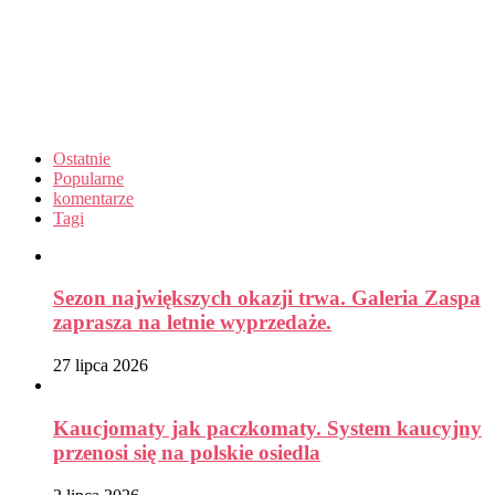
Ostatnie
Popularne
komentarze
Tagi
Sezon największych okazji trwa. Galeria Zaspa
zaprasza na letnie wyprzedaże.
27 lipca 2026
Kaucjomaty jak paczkomaty. System kaucyjny
przenosi się na polskie osiedla