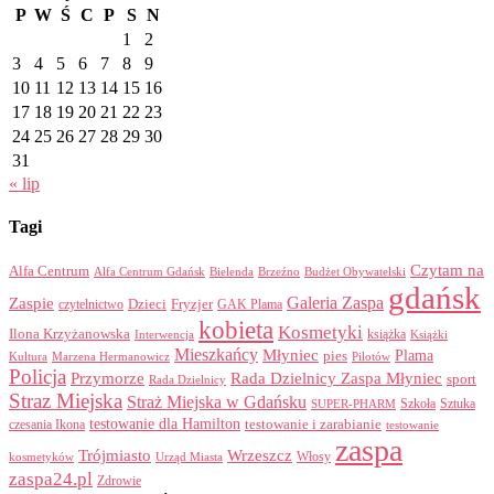
P
W
Ś
C
P
S
N
1
2
3
4
5
6
7
8
9
10
11
12
13
14
15
16
17
18
19
20
21
22
23
24
25
26
27
28
29
30
31
« lip
Tagi
Czytam na
Alfa Centrum
Alfa Centrum Gdańsk
Bielenda
Brzeźno
Budżet Obywatelski
gdańsk
Galeria Zaspa
Zaspie
Dzieci
Fryzjer
GAK Plama
czytelnictwo
kobieta
Kosmetyki
Ilona Krzyżanowska
Interwencja
książka
Książki
Mieszkańcy
Młyniec
Plama
pies
Kultura
Marzena Hermanowicz
Pilotów
Policja
Przymorze
Rada Dzielnicy Zaspa Młyniec
sport
Rada Dzielnicy
Straz Miejska
Straż Miejska w Gdańsku
Szkoła
Sztuka
SUPER-PHARM
testowanie dla Hamilton
czesania Ikona
testowanie i zarabianie
testowanie
zaspa
Trójmiasto
Wrzeszcz
Włosy
kosmetyków
Urząd Miasta
zaspa24.pl
Zdrowie