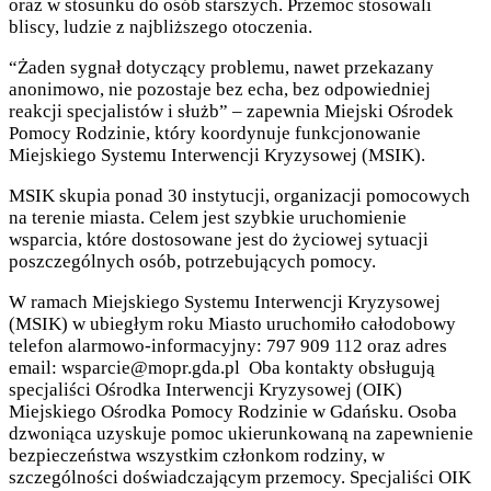
oraz w stosunku do osób starszych. Przemoc stosowali
bliscy, ludzie z najbliższego otoczenia.
“Żaden sygnał dotyczący problemu, nawet przekazany
anonimowo, nie pozostaje bez echa, bez odpowiedniej
reakcji specjalistów i służb” – zapewnia Miejski Ośrodek
Pomocy Rodzinie, który koordynuje funkcjonowanie
Miejskiego Systemu Interwencji Kryzysowej (MSIK).
MSIK skupia ponad 30 instytucji, organizacji pomocowych
na terenie miasta. Celem jest szybkie uruchomienie
wsparcia, które dostosowane jest do życiowej sytuacji
poszczególnych osób, potrzebujących pomocy.
W ramach Miejskiego Systemu Interwencji Kryzysowej
(MSIK) w ubiegłym roku Miasto uruchomiło całodobowy
telefon alarmowo-informacyjny: 797 909 112 oraz adres
email: wsparcie@mopr.gda.pl Oba kontakty obsługują
specjaliści Ośrodka Interwencji Kryzysowej (OIK)
Miejskiego Ośrodka Pomocy Rodzinie w Gdańsku. Osoba
dzwoniąca uzyskuje pomoc ukierunkowaną na zapewnienie
bezpieczeństwa wszystkim członkom rodziny, w
szczególności doświadczającym przemocy. Specjaliści OIK