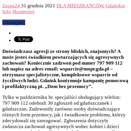
Zaspa24
31 grudnia 2021
DLA MIESZKAŃCÓW
,
Gdańskie
Info
Skomentuj
Udostępnij
Doświadczasz agresji ze strony bliskich, znajomych? A
może jesteś świadkiem powtarzających się agresywnych
zachowań? Koniecznie zadzwoń pod numer 797 909 112
lub napisz na adres email: wsparcie@mopr.gda.pl –
otrzymasz specjalistyczne, kompleksowe wsparcie od
życzliwych ludzi. Gdańsk kontynuuje kampanię pomocową
i profilaktyczną pt. „Dom bez przemocy”.
Tylko w październiku br. specjaliści obsługujący telefon:
797 909 112 odebrali 30 zgłoszeń od gdańszczanek i
gdańszczan. Zadzwoniły zarówno osoby doświadczające
różnych form przemocy, jak i świadkowie problemu, którzy
zdecydowali się zareagować. Zgłoszenia dotyczyły
zwłaszcza zachowań agresywnych wobec kobiet i dzieci