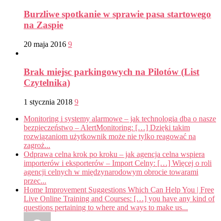
Burzliwe spotkanie w sprawie pasa startowego
na Zaspie
20 maja 2016
9
Brak miejsc parkingowych na Pilotów (List
Czytelnika)
1 stycznia 2018
9
Monitoring i systemy alarmowe – jak technologia dba o nasze
bezpieczeństwo – AlertMonitoring: […] Dzięki takim
rozwiązaniom użytkownik może nie tylko reagować na
zagroż...
Odprawa celna krok po kroku – jak agencja celna wspiera
importerów i eksporterów – Import Celny: […] Więcej o roli
agencji celnych w międzynarodowym obrocie towarami
przec...
Home Improvement Suggestions Which Can Help You | Free
Live Online Training and Courses: […] you have any kind of
questions pertaining to where and ways to make us...