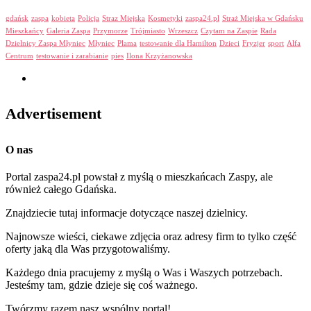
gdańsk
zaspa
kobieta
Policja
Straz Miejska
Kosmetyki
zaspa24.pl
Straż Miejska w Gdańsku
Mieszkańcy
Galeria Zaspa
Przymorze
Trójmiasto
Wrzeszcz
Czytam na Zaspie
Rada
Dzielnicy Zaspa Młyniec
Młyniec
Plama
testowanie dla Hamilton
Dzieci
Fryzjer
sport
Alfa
Centrum
testowanie i zarabianie
pies
Ilona Krzyżanowska
Advertisement
O nas
Portal zaspa24.pl powstał z myślą o mieszkańcach Zaspy, ale
również całego Gdańska.
Znajdziecie tutaj informacje dotyczące naszej dzielnicy.
Najnowsze wieści, ciekawe zdjęcia oraz adresy firm to tylko część
oferty jaką dla Was przygotowaliśmy.
Każdego dnia pracujemy z myślą o Was i Waszych potrzebach.
Jesteśmy tam, gdzie dzieje się coś ważnego.
Twórzmy razem nasz wspólny portal!