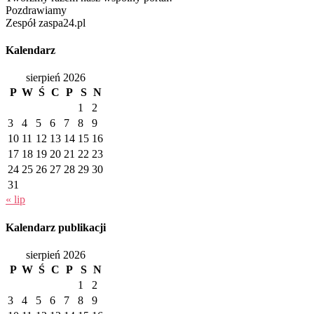
Pozdrawiamy
Zespół zaspa24.pl
Kalendarz
sierpień 2026
P
W
Ś
C
P
S
N
1
2
3
4
5
6
7
8
9
10
11
12
13
14
15
16
17
18
19
20
21
22
23
24
25
26
27
28
29
30
31
« lip
Kalendarz publikacji
sierpień 2026
P
W
Ś
C
P
S
N
1
2
3
4
5
6
7
8
9