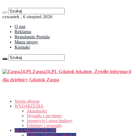
czwartek , 6 sierpień 2026
O nas
Reklama
Regulamin Portalu
Mapa strony
Kontakt
Zaspa24.PL Gdańsk lokalnie. Źródło informacji
dla dzielnicy Gdańsk Zaspa
Strona główna
WYDARZENIA
Aktualności
Wypadki i incydenty
Inwestycje i nowe budowy
Felietony i wywiady
DLA MIESZKAŃCÓW
Kultura rozrywka i rekreacja