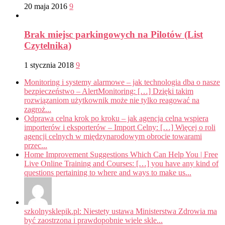
20 maja 2016
9
Brak miejsc parkingowych na Pilotów (List
Czytelnika)
1 stycznia 2018
9
Monitoring i systemy alarmowe – jak technologia dba o nasze
bezpieczeństwo – AlertMonitoring: […] Dzięki takim
rozwiązaniom użytkownik może nie tylko reagować na
zagroż...
Odprawa celna krok po kroku – jak agencja celna wspiera
importerów i eksporterów – Import Celny: […] Więcej o roli
agencji celnych w międzynarodowym obrocie towarami
przec...
Home Improvement Suggestions Which Can Help You | Free
Live Online Training and Courses: […] you have any kind of
questions pertaining to where and ways to make us...
szkolnysklepik.pl: Niestety ustawa Ministerstwa Zdrowia ma
być zaostrzona i prawdopobnie wiele skle...