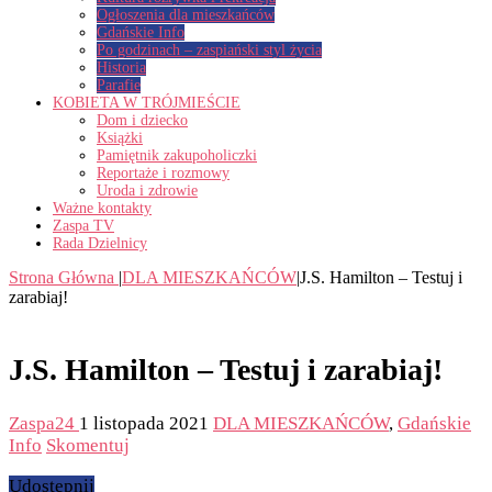
Ogłoszenia dla mieszkańców
Gdańskie Info
Po godzinach – zaspiański styl życia
Historia
Parafie
KOBIETA W TRÓJMIEŚCIE
Dom i dziecko
Książki
Pamiętnik zakupoholiczki
Reportaże i rozmowy
Uroda i zdrowie
Ważne kontakty
Zaspa TV
Rada Dzielnicy
Strona Główna
|
DLA MIESZKAŃCÓW
|
J.S. Hamilton – Testuj i
zarabiaj!
J.S. Hamilton – Testuj i zarabiaj!
Zaspa24
1 listopada 2021
DLA MIESZKAŃCÓW
,
Gdańskie
Info
Skomentuj
Udostępnij