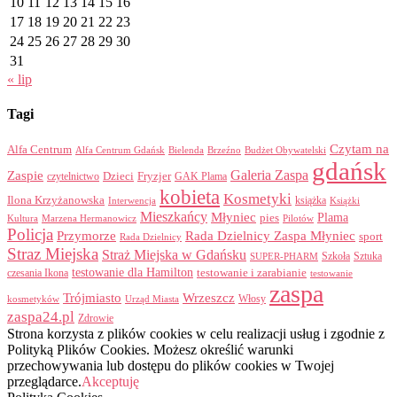
10
11
12
13
14
15
16
17
18
19
20
21
22
23
24
25
26
27
28
29
30
31
« lip
Tagi
Czytam na
Alfa Centrum
Alfa Centrum Gdańsk
Bielenda
Brzeźno
Budżet Obywatelski
gdańsk
Galeria Zaspa
Zaspie
Dzieci
Fryzjer
GAK Plama
czytelnictwo
kobieta
Kosmetyki
Ilona Krzyżanowska
Interwencja
książka
Książki
Mieszkańcy
Młyniec
Plama
pies
Kultura
Marzena Hermanowicz
Pilotów
Policja
Przymorze
Rada Dzielnicy Zaspa Młyniec
sport
Rada Dzielnicy
Straz Miejska
Straż Miejska w Gdańsku
Szkoła
Sztuka
SUPER-PHARM
testowanie dla Hamilton
czesania Ikona
testowanie i zarabianie
testowanie
zaspa
Trójmiasto
Wrzeszcz
Włosy
kosmetyków
Urząd Miasta
zaspa24.pl
Zdrowie
Strona korzysta z plików cookies w celu realizacji usług i zgodnie z
Polityką Plików Cookies. Możesz określić warunki
przechowywania lub dostępu do plików cookies w Twojej
przeglądarce.
Akceptuję