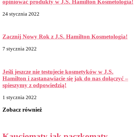
opiniować produkty w J.S. Hamilton Kosmetologia!
24 stycznia 2022
Zacznij Nowy Rok z J.S. Hamilton Kosmetologia!
7 stycznia 2022
Jeśli jeszcze nie testujecie kosmetyków w J.S.
Hamilton i zastanawiacie się jak do nas dołączyć –
spieszymy z odpowiedzią!
1 stycznia 2022
Zobacz również
Kaucjomaty jak paczkomaty.