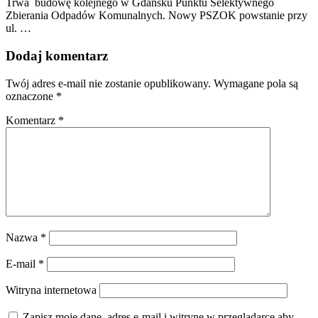
Trwa budowę kolejnego w Gdańsku Punktu Selektywnego
Zbierania Odpadów Komunalnych. Nowy PSZOK powstanie przy
ul. …
Dodaj komentarz
Twój adres e-mail nie zostanie opublikowany.
Wymagane pola są
oznaczone
*
Komentarz
*
Nazwa
*
E-mail
*
Witryna internetowa
Zapisz moje dane, adres e-mail i witrynę w przeglądarce aby