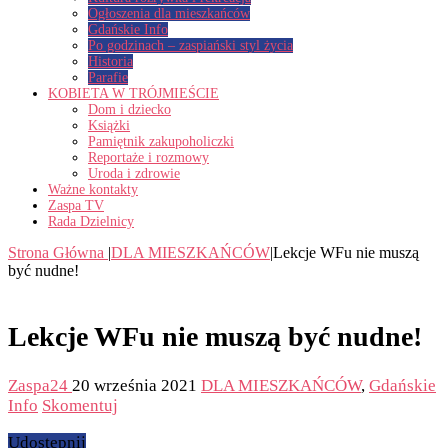
Ogłoszenia dla mieszkańców
Gdańskie Info
Po godzinach – zaspiański styl życia
Historia
Parafie
KOBIETA W TRÓJMIEŚCIE
Dom i dziecko
Książki
Pamiętnik zakupoholiczki
Reportaże i rozmowy
Uroda i zdrowie
Ważne kontakty
Zaspa TV
Rada Dzielnicy
Strona Główna
|
DLA MIESZKAŃCÓW
|
Lekcje WFu nie muszą
być nudne!
Lekcje WFu nie muszą być nudne!
Zaspa24
20 września 2021
DLA MIESZKAŃCÓW
,
Gdańskie
Info
Skomentuj
Udostępnij