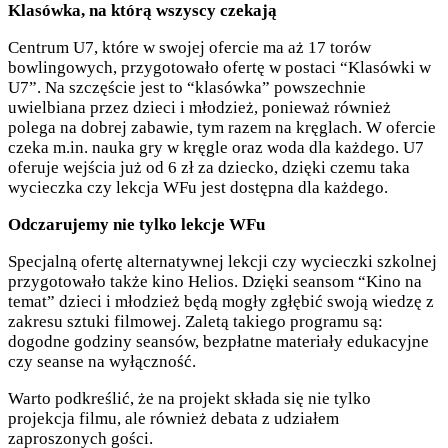
Klasówka, na którą wszyscy czekają
Centrum U7, które w swojej ofercie ma aż 17 torów
bowlingowych, przygotowało ofertę w postaci “Klasówki w
U7”. Na szczęście jest to “klasówka” powszechnie
uwielbiana przez dzieci i młodzież, ponieważ również
polega na dobrej zabawie, tym razem na kręglach. W ofercie
czeka m.in. nauka gry w kręgle oraz woda dla każdego. U7
oferuje wejścia już od 6 zł za dziecko, dzięki czemu taka
wycieczka czy lekcja WFu jest dostępna dla każdego.
Odczarujemy nie tylko lekcje WFu
Specjalną ofertę alternatywnej lekcji czy wycieczki szkolnej
przygotowało także kino Helios. Dzięki seansom “Kino na
temat” dzieci i młodzież będą mogły zgłębić swoją wiedzę z
zakresu sztuki filmowej. Zaletą takiego programu są:
dogodne godziny seansów, bezpłatne materiały edukacyjne
czy seanse na wyłączność.
Warto podkreślić, że na projekt składa się nie tylko
projekcja filmu, ale również debata z udziałem
zaproszonych gości.