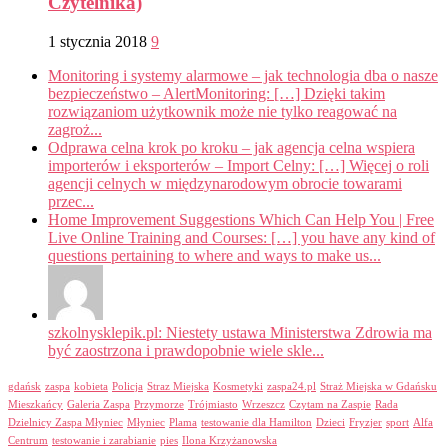
Czytelnika)
1 stycznia 2018
9
Monitoring i systemy alarmowe – jak technologia dba o nasze
bezpieczeństwo – AlertMonitoring: […] Dzięki takim
rozwiązaniom użytkownik może nie tylko reagować na
zagroż...
Odprawa celna krok po kroku – jak agencja celna wspiera
importerów i eksporterów – Import Celny: […] Więcej o roli
agencji celnych w międzynarodowym obrocie towarami
przec...
Home Improvement Suggestions Which Can Help You | Free
Live Online Training and Courses: […] you have any kind of
questions pertaining to where and ways to make us...
szkolnysklepik.pl: Niestety ustawa Ministerstwa Zdrowia ma
być zaostrzona i prawdopobnie wiele skle...
gdańsk
zaspa
kobieta
Policja
Straz Miejska
Kosmetyki
zaspa24.pl
Straż Miejska w Gdańsku
Mieszkańcy
Galeria Zaspa
Przymorze
Trójmiasto
Wrzeszcz
Czytam na Zaspie
Rada
Dzielnicy Zaspa Młyniec
Młyniec
Plama
testowanie dla Hamilton
Dzieci
Fryzjer
sport
Alfa
Centrum
testowanie i zarabianie
pies
Ilona Krzyżanowska