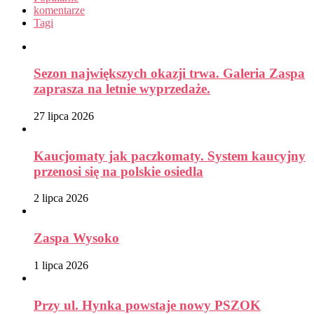
komentarze
Tagi
Sezon największych okazji trwa. Galeria Zaspa
zaprasza na letnie wyprzedaże.
27 lipca 2026
Kaucjomaty jak paczkomaty. System kaucyjny
przenosi się na polskie osiedla
2 lipca 2026
Zaspa Wysoko
1 lipca 2026
Przy ul. Hynka powstaje nowy PSZOK