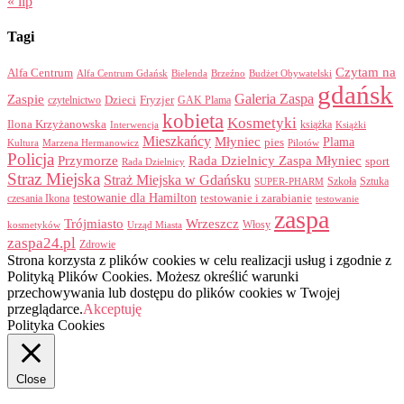
« lip
Tagi
Czytam na
Alfa Centrum
Alfa Centrum Gdańsk
Bielenda
Brzeźno
Budżet Obywatelski
gdańsk
Galeria Zaspa
Zaspie
Dzieci
Fryzjer
GAK Plama
czytelnictwo
kobieta
Kosmetyki
Ilona Krzyżanowska
Interwencja
książka
Książki
Mieszkańcy
Młyniec
Plama
pies
Kultura
Marzena Hermanowicz
Pilotów
Policja
Przymorze
Rada Dzielnicy Zaspa Młyniec
sport
Rada Dzielnicy
Straz Miejska
Straż Miejska w Gdańsku
Szkoła
Sztuka
SUPER-PHARM
testowanie dla Hamilton
czesania Ikona
testowanie i zarabianie
testowanie
zaspa
Trójmiasto
Wrzeszcz
Włosy
kosmetyków
Urząd Miasta
zaspa24.pl
Zdrowie
Strona korzysta z plików cookies w celu realizacji usług i zgodnie z
Polityką Plików Cookies. Możesz określić warunki
przechowywania lub dostępu do plików cookies w Twojej
przeglądarce.
Akceptuję
Polityka Cookies
Close