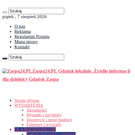
piątek , 7 sierpień 2026
O nas
Reklama
Regulamin Portalu
Mapa strony
Kontakt
Zaspa24.PL Gdańsk lokalnie. Źródło informacji
dla dzielnicy Gdańsk Zaspa
Strona główna
WYDARZENIA
Aktualności
Wypadki i incydenty
Inwestycje i nowe budowy
Felietony i wywiady
DLA MIESZKAŃCÓW
Kultura rozrywka i rekreacja