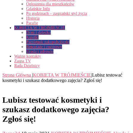
Ogłoszenia dla mieszkańców
Gdańskie Info
Po godzinach – zaspiański styl życia
Historia
Parafie
KOBIETA W TRÓJMIEŚCIE
Dom i dziecko
Książki
Pamiętnik zakupoholiczki
Reportaże i rozmowy
Uroda i zdrowie
Ważne kontakty
Zaspa TV
Rada Dzielnicy
Strona Główna
|
KOBIETA W TRÓJMIEŚCIE
|
Lubisz testować
kosmetyki i szukasz dodatkowego zajęcia? Zgłoś się!
Lubisz testować kosmetyki i
szukasz dodatkowego zajęcia?
Zgłoś się!