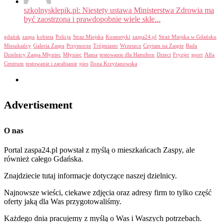
szkolnysklepik.pl: Niestety ustawa Ministerstwa Zdrowia ma
być zaostrzona i prawdopobnie wiele skle...
gdańsk
zaspa
kobieta
Policja
Straz Miejska
Kosmetyki
zaspa24.pl
Straż Miejska w Gdańsku
Mieszkańcy
Galeria Zaspa
Przymorze
Trójmiasto
Wrzeszcz
Czytam na Zaspie
Rada
Dzielnicy Zaspa Młyniec
Młyniec
Plama
testowanie dla Hamilton
Dzieci
Fryzjer
sport
Alfa
Centrum
testowanie i zarabianie
pies
Ilona Krzyżanowska
Advertisement
O nas
Portal zaspa24.pl powstał z myślą o mieszkańcach Zaspy, ale
również całego Gdańska.
Znajdziecie tutaj informacje dotyczące naszej dzielnicy.
Najnowsze wieści, ciekawe zdjęcia oraz adresy firm to tylko część
oferty jaką dla Was przygotowaliśmy.
Każdego dnia pracujemy z myślą o Was i Waszych potrzebach.