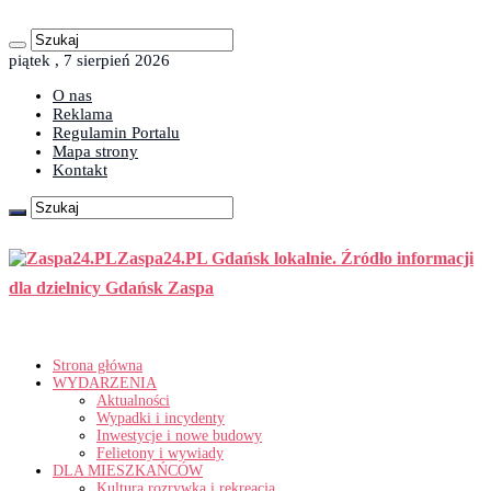
piątek , 7 sierpień 2026
O nas
Reklama
Regulamin Portalu
Mapa strony
Kontakt
Zaspa24.PL Gdańsk lokalnie. Źródło informacji
dla dzielnicy Gdańsk Zaspa
Strona główna
WYDARZENIA
Aktualności
Wypadki i incydenty
Inwestycje i nowe budowy
Felietony i wywiady
DLA MIESZKAŃCÓW
Kultura rozrywka i rekreacja