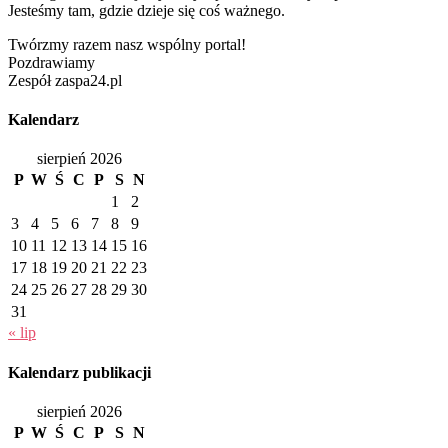
Jesteśmy tam, gdzie dzieje się coś ważnego.
Twórzmy razem nasz wspólny portal!
Pozdrawiamy
Zespół zaspa24.pl
Kalendarz
sierpień 2026
P
W
Ś
C
P
S
N
1
2
3
4
5
6
7
8
9
10
11
12
13
14
15
16
17
18
19
20
21
22
23
24
25
26
27
28
29
30
31
« lip
Kalendarz publikacji
sierpień 2026
P
W
Ś
C
P
S
N