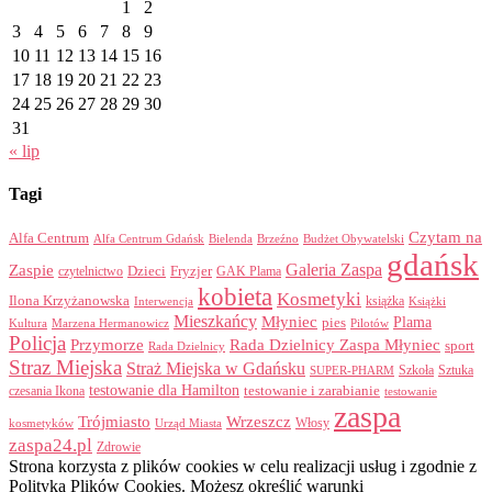
1
2
3
4
5
6
7
8
9
10
11
12
13
14
15
16
17
18
19
20
21
22
23
24
25
26
27
28
29
30
31
« lip
Tagi
Czytam na
Alfa Centrum
Alfa Centrum Gdańsk
Bielenda
Brzeźno
Budżet Obywatelski
gdańsk
Galeria Zaspa
Zaspie
Dzieci
Fryzjer
GAK Plama
czytelnictwo
kobieta
Kosmetyki
Ilona Krzyżanowska
Interwencja
książka
Książki
Mieszkańcy
Młyniec
Plama
pies
Kultura
Marzena Hermanowicz
Pilotów
Policja
Przymorze
Rada Dzielnicy Zaspa Młyniec
sport
Rada Dzielnicy
Straz Miejska
Straż Miejska w Gdańsku
Szkoła
Sztuka
SUPER-PHARM
testowanie dla Hamilton
czesania Ikona
testowanie i zarabianie
testowanie
zaspa
Trójmiasto
Wrzeszcz
Włosy
kosmetyków
Urząd Miasta
zaspa24.pl
Zdrowie
Strona korzysta z plików cookies w celu realizacji usług i zgodnie z
Polityką Plików Cookies. Możesz określić warunki