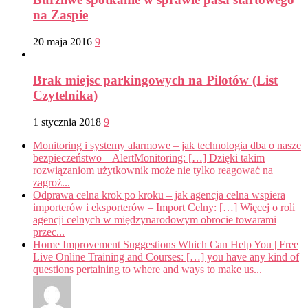
na Zaspie
20 maja 2016
9
Brak miejsc parkingowych na Pilotów (List
Czytelnika)
1 stycznia 2018
9
Monitoring i systemy alarmowe – jak technologia dba o nasze
bezpieczeństwo – AlertMonitoring: […] Dzięki takim
rozwiązaniom użytkownik może nie tylko reagować na
zagroż...
Odprawa celna krok po kroku – jak agencja celna wspiera
importerów i eksporterów – Import Celny: […] Więcej o roli
agencji celnych w międzynarodowym obrocie towarami
przec...
Home Improvement Suggestions Which Can Help You | Free
Live Online Training and Courses: […] you have any kind of
questions pertaining to where and ways to make us...